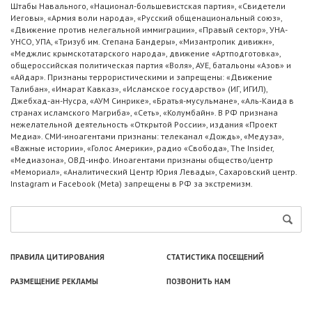
Штабы Навального, «Национал-большевистская партия», «Свидетели
Иеговы», «Армия воли народа», «Русский общенациональный союз»,
«Движение против нелегальной иммиграции», «Правый сектор», УНА-
УНСО, УПА, «Тризуб им. Степана Бандеры», «Мизантропик дивижн»,
«Меджлис крымскотатарского народа», движение «Артподготовка»,
общероссийская политическая партия «Воля», АУЕ, батальоны «Азов» и
«Айдар». Признаны террористическими и запрещены: «Движение
Талибан», «Имарат Кавказ», «Исламское государство» (ИГ, ИГИЛ),
Джебхад-ан-Нусра, «АУМ Синрике», «Братья-мусульмане», «Аль-Каида в
странах исламского Магриба», «Сеть», «Колумбайн». В РФ признана
нежелательной деятельность «Открытой России», издания «Проект
Медиа». СМИ-иноагентами признаны: телеканал «Дождь», «Медуза»,
«Важные истории», «Голос Америки», радио «Свобода», The Insider,
«Медиазона», ОВД-инфо. Иноагентами признаны общество/центр
«Мемориал», «Аналитический Центр Юрия Левады», Сахаровский центр.
Instagram и Facebook (Metа) запрещены в РФ за экстремизм.
ПРАВИЛА ЦИТИРОВАНИЯ
СТАТИСТИКА ПОСЕЩЕНИЙ
РАЗМЕЩЕНИЕ РЕКЛАМЫ
ПОЗВОНИТЬ НАМ