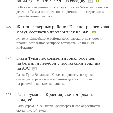
забил до смерти 6-летнюю соседку
26
В Кежемском районе Красноярского края 59-летнего жителя
деревни Тагара подозревают в причинении смертельных
травм 6-летней девочке.
Жители северных районов Красноярского края
9:00
могут бесплатно провериться на ВИЧ
Жители Енисейского района Красноярского края смогут
пройти бесплатное экспресс-тестирование на ВИЧ-
инфекцию.
Глава Тувы прокомментировал рост цен
8:23
на бензин и перебои с поставками топлива
на АЗС
26
Глава Тувы Владислав Ховалыг прокомментировал
ситуацию с резким повышением цен на топливо
на республиканских заправках.
Из-за тумана в Красноярске задержаны
7:32
авиарейсы
Рано утром 15 сентября Красноярск и его окрестности
окутал густой туман.