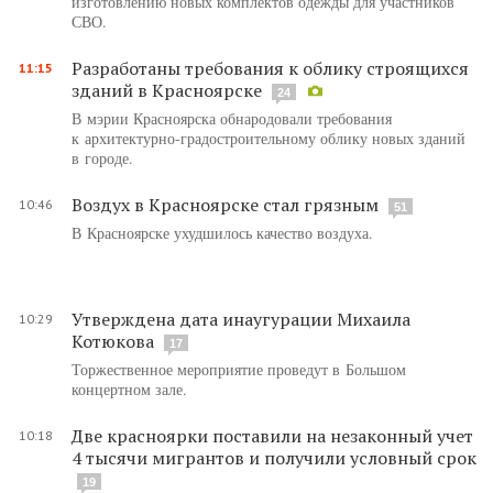
изготовлению новых комплектов одежды для участников
СВО.
Разработаны требования к облику строящихся
11:15
зданий в Красноярске
24
В мэрии Красноярска обнародовали требования
к архитектурно-градостроительному облику новых зданий
в городе.
Воздух в Красноярске стал грязным
10:46
51
В Красноярске ухудшилось качество воздуха.
Утверждена дата инаугурации Михаила
10:29
Котюкова
17
Торжественное мероприятие проведут в Большом
концертном зале.
Две красноярки поставили на незаконный учет
10:18
4 тысячи мигрантов и получили условный срок
19