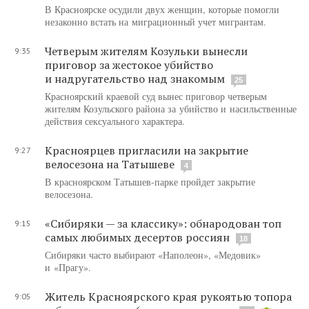
В Красноярске осудили двух женщин, которые помогли
незаконно встать на миграционный учет мигрантам.
Четверым жителям Козульки вынесли
9:35
приговор за жестокое убийство
и надругательство над знакомым
25
Красноярский краевой суд вынес приговор четверым
жителям Козульского района за убийство и насильственные
действия сексуального характера.
Красноярцев пригласили на закрытие
9:27
велосезона на Татышеве
4
В красноярском Татышев-парке пройдет закрытие
велосезона.
«Сибиряки — за классику»: обнародован топ
9:15
самых любимых десертов россиян
18
Сибиряки часто выбирают «Наполеон», «Медовик»
и «Прагу».
Житель Красноярского края рукоятью топора
9:05