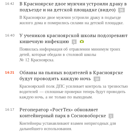
В Красноярске двое мужчин устроили драку в
16:42
подъезде и на детской площадке (видео)
35
В Красноярске двое мужчин устроили драку в подъезде
жилого дома и померились силами на детской площадке.
У учеников красноярской школы подозревают
16:40
кишечную инфекцию
5
Появилась информация об отравлении минимум троих
детей, которые обедали в столовой школы
№ 12 Красноярска.
Облавы на пьяных водителей в Красноярске
16:21
будут проводить каждую ночь
10
Красноярский полк ДПС усиливает контроль за трезвостью
водителей — сплошные проверки теперь будут проводить
каждую ночь, а не только по выходным.
Регоператор «РостТех» обновляет
16:17
контейнерный парк в Сосновоборске
1
Контейнеры устанавливают взамен непригодных для
дальнейшего использования.