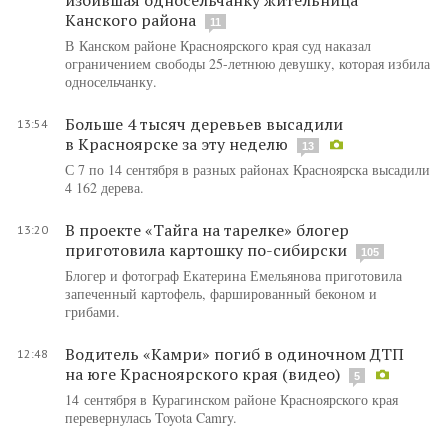
Канского района
11
В Канском районе Красноярского края суд наказал
ограничением свободы 25-летнюю девушку, которая избила
односельчанку.
Больше 4 тысяч деревьев высадили
13:54
в Красноярске за эту неделю
13
С 7 по 14 сентября в разных районах Красноярска высадили
4 162 дерева.
В проекте «Тайга на тарелке» блогер
13:20
приготовила картошку по-сибирски
105
Блогер и фотограф Екатерина Емельянова приготовила
запеченный картофель, фаршированный беконом и
грибами.
Водитель «Камри» погиб в одиночном ДТП
12:48
на юге Красноярского края (видео)
5
14 сентября в Курагинском районе Красноярского края
перевернулась Toyota Camry.