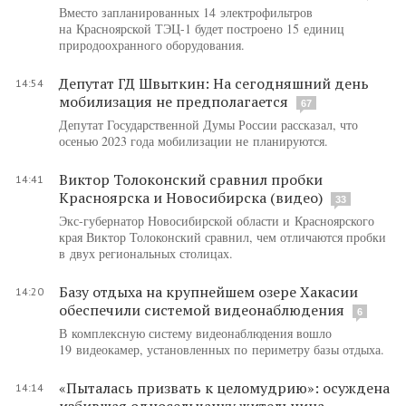
Вместо запланированных 14 электрофильтров
на Красноярской ТЭЦ-1 будет построено 15 единиц
природоохранного оборудования.
Депутат ГД Швыткин: На сегодняшний день
14:54
мобилизация не предполагается
67
Депутат Государственной Думы России рассказал, что
осенью 2023 года мобилизации не планируются.
Виктор Толоконский сравнил пробки
14:41
Красноярска и Новосибирска (видео)
33
Экс-губернатор Новосибирской области и Красноярского
края Виктор Толоконский сравнил, чем отличаются пробки
в двух региональных столицах.
Базу отдыха на крупнейшем озере Хакасии
14:20
обеспечили системой видеонаблюдения
6
В комплексную систему видеонаблюдения вошло
19 видеокамер, установленных по периметру базы отдыха.
«Пыталась призвать к целомудрию»: осуждена
14:14
избившая односельчанку жительница