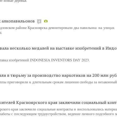
т новые деревья.
х алкопавильонов
4
дловском районе Красноярска демонтировали два павильона: на улицах
а.
вала несколько медалей на выставке изобретений в Инд
ставка изобретений INDONESIA INVENTORS DAY 2023.
ли в тюрьму за производство наркотиков на 200 млн руб
уппы приговорили к длительным срокам лишения свободы за незаконный
жителей Красноярского края заключили социальный конт
ярского края заключили социальные контракты и воспользовались матери
работы с последующим трудоустройством, ведение личного подсобного х