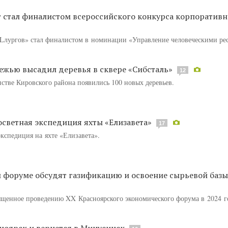
 стал финалистом всероссийского конкурса корпоратив
лургов» стал финалистом в номинации «Управление человеческими ре
ежью высадил деревья в сквере «Сибсталь»
12
нстве Кировского района появились 100 новых деревьев.
осветная экспедиция яхты «Елизавета»
17
экспедиция на яхте «Елизавета».
 форуме обсудят газификацию и освоение сырьевой баз
щенное проведению XX Красноярского экономического форума в 2024 г
ноярск и вернется в Минусинск