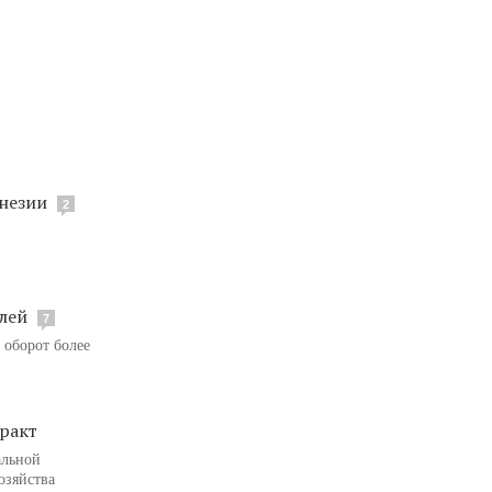
онезии
2
лей
7
 оборот более
ракт
альной
озяйства