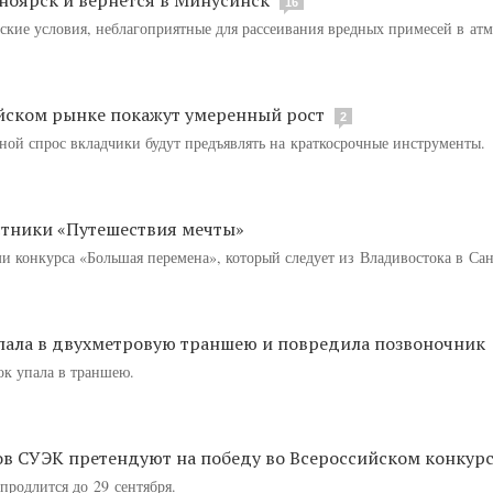
16
ские условия, неблагоприятные для рассеивания вредных примесей в ат
ийском рынке покажут умеренный рост
2
ой спрос вкладчики будут предъявлять на краткосрочные инструменты.
стники «Путешествия мечты»
и конкурса «Большая перемена», который следует из Владивостока в Сан
пала в двухметровую траншею и повредила позвоночник
ок упала в траншею.
в СУЭК претендуют на победу во Всероссийском конкур
продлится до 29 сентября.