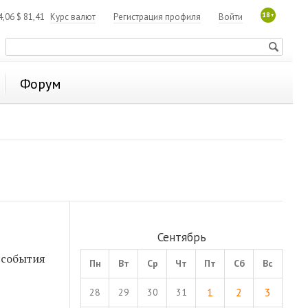
18+
4,06
$
81,41
Курс валют
Регистрация профиля
Войти
Форум
Сентябрь
 события
Пн
Вт
Ср
Чт
Пт
Сб
Вс
1
2
3
28
29
30
31