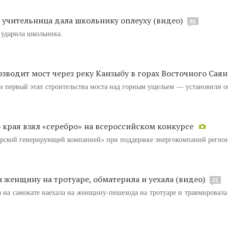
е учительница дала школьнику оплеуху (видео)
81
 ударила школьника.
зводит мост через реку Канзыбу в горах Восточного Саян
и первый этап строительства моста над горным ущельем — установили 
 края взял «серебро» на всероссийском конкурсе
рской генерирующей компанией» при поддержке энергокомпаний регион
 женщину на тротуаре, обматерила и уехала (видео)
21
на самокате наехала на женщину-пешехода на тротуаре и травмировала 