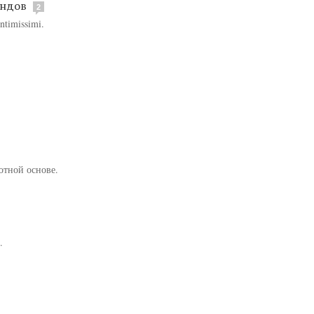
ендов
2
timissimi.
отной основе.
.