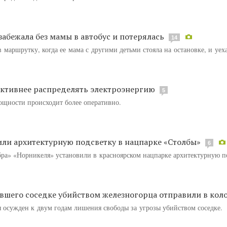
забежала без мамы в автобус и потерялась
14
в маршрутку, когда ее мама с другими детьми стояла на остановке, и уеха
ективнее распределять электроэнергию
5
ощности происходит более оперативно.
ли архитектурную подсветку в нацпарке «Столбы»
6
ра» «Норникеля» установили в красноярском нацпарке архитектурную п
авшего соседке убийством железногорца отправили в ко
 осужден к двум годам лишения свободы за угрозы убийством соседке.