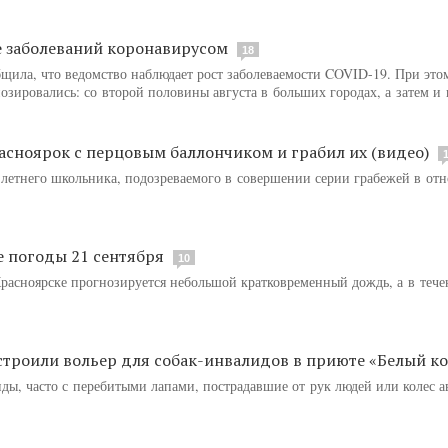
не заболеваний коронавирусом
18
щила, что ведомство наблюдает рост заболеваемости COVID-19. При это
озировались: со второй половины августа в больших городах, а затем и 
асноярок с перцовым баллончиком и грабил их (видео)
-летнего школьника, подозреваемого в совершении серии грабежей в от
 погоды 21 сентября
10
 Красноярске прогнозируется небольшой кратковременный дождь, а в теч
троили вольер для собак-инвалидов в приюте «Белый ко
ды, часто с перебитыми лапами, пострадавшие от рук людей или колес 