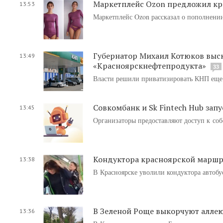
Маркетплейс Ozon предложил кр
13:53
Маркетплейс Ozon рассказал о пополнении
Губернатор Михаил Котюков выс
13:49
«Красноярскнефтепродукта»
33
Власти решили приватизировать КНП еще н
Совкомбанк и Sk Fintech Hub за
13:45
Организаторы предоставляют доступ к соб
Кондуктора красноярской маршру
13:38
В Красноярске уволили кондуктора автобус
В Зеленой Роще выкорчуют аллею
13:36