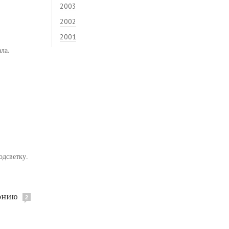
2003
2002
2001
ла.
одсветку.
лонию
2