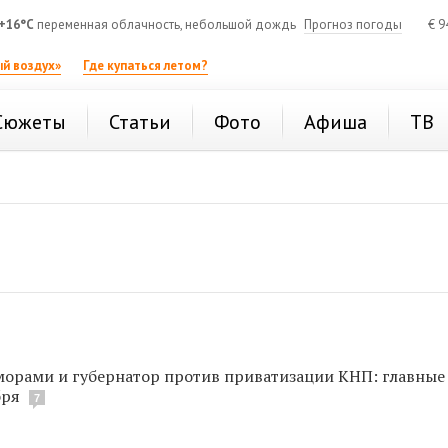
+16°C
переменная облачность, небольшой дождь
Прогноз погоды
€
9
й воздух»
Где купаться летом?
Сюжеты
Статьи
Фото
Афиша
ТВ
морами и губернатор против приватизации КНП: главные
бря
7