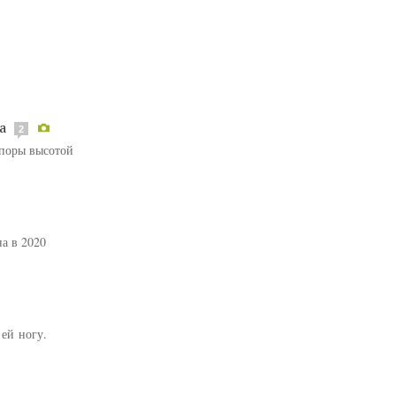
а
2
опоры высотой
а в 2020
ей ногу.