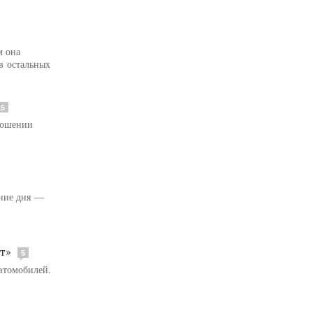
м она
в остальных
15
ношении
ение дня —
т»
5
автомобилей.