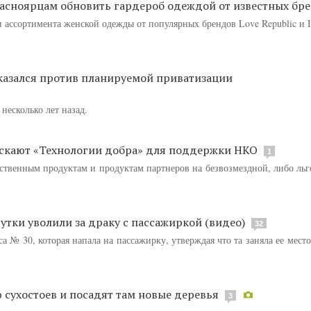
асноярцам обновить гардероб одеждой от известных бр
 ассортимента женской одежды от популярных брендов Love Republic и In
казался против планируемой приватизации
есколько лет назад.
пускают «Технологии добра» для поддержки НКО
1
ственным продуктам и продуктам партнеров на безвозмездной, либо льг
тки уволили за драку с пассажиркой (видео)
32
а № 30, которая напала на пассажирку, утверждая что та заняла ее место
 сухостоев и посадят там новые деревья
3