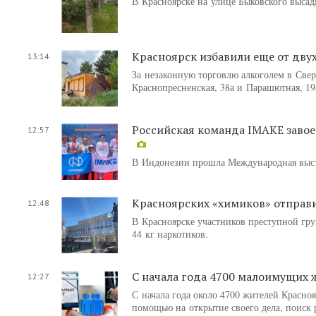
В Красноярске на улице Быковского высадя
Красноярск избавили еще от дву
13:14
За незаконную торговлю алкоголем в Свер
Краснопресненская, 38а и Парашютная, 19
Российская команда IMAKE завое
12:57
В Индонезии прошла Международная вы
Красноярских «химиков» отправи
12:48
В Красноярске участников преступной гр
44 кг наркотиков.
С начала года 4700 малоимущих 
12:27
С начала года около 4700 жителей Красно
помощью на открытие своего дела, поиск 