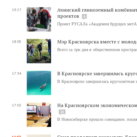
Ачинский глиноземный комбинат
19:27
проектов
4
Проект РУСАЛа «Академия будущих метАL
Мэр Красноярска вместе с молод
18:05
Всего за три дня в общественном простра
В Красноярске завершилась круг
17:34
В Красноярске завершилась кругосветная 
На Красноярском экономическом
17:02
10
В Новосибирске прошло совещание, посвя
Смог продолжит накрывать Крас
16:55