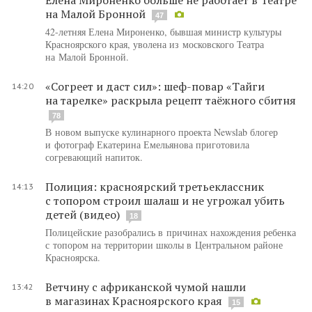
на Малой Бронной
47
42-летняя Елена Мироненко, бывшая министр культуры
Красноярского края, уволена из московского Театра
на Малой Бронной.
«Согреет и даст сил»: шеф-повар «Тайги
14:20
на тарелке» раскрыла рецепт таёжного сбитня
78
В новом выпуске кулинарного проекта Newslab блогер
и фотограф Екатерина Емельянова приготовила
согревающий напиток.
Полиция: красноярский третьеклассник
14:13
с топором строил шалаш и не угрожал убить
детей (видео)
18
Полицейские разобрались в причинах нахождения ребенка
с топором на территории школы в Центральном районе
Красноярска.
Ветчину с африканской чумой нашли
13:42
в магазинах Красноярского края
15