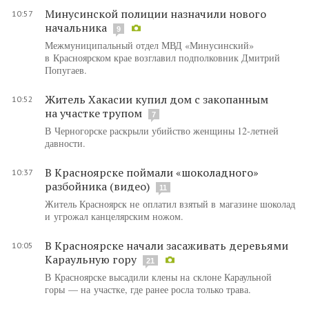
Минусинской полиции назначили нового
10:57
начальника
9
Межмуниципальный отдел МВД «Минусинский»
в Красноярском крае возглавил подполковник Дмитрий
Попугаев.
Житель Хакасии купил дом с закопанным
10:52
на участке трупом
7
В Черногорске раскрыли убийство женщины 12-летней
давности.
В Красноярске поймали «шоколадного»
10:37
разбойника (видео)
11
Житель Красноярск не оплатил взятый в магазине шоколад
и угрожал канцелярским ножом.
В Красноярске начали засаживать деревьями
10:05
Караульную гору
21
В Красноярске высадили клены на склоне Караульной
горы — на участке, где ранее росла только трава.