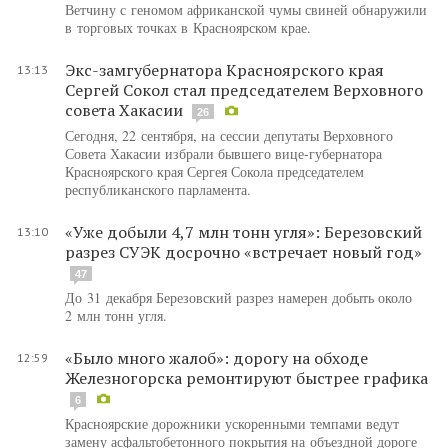
Ветчину с геномом африканской чумы свиней обнаружили
в торговых точках в Красноярском крае.
Экс-замгубернатора Красноярского края
13:13
Сергей Сокол стал председателем Верховного
совета Хакасии
26
Сегодня, 22 сентября, на сессии депутаты Верховного
Совета Хакасии избрали бывшего вице-губернатора
Красноярского края Сергея Сокола председателем
республиканского парламента.
«Уже добыли 4,7 млн тонн угля»: Березовский
13:10
разрез СУЭК досрочно «встречает новый год»
47
До 31 декабря Березовский разрез намерен добыть около
2 млн тонн угля.
«Было много жалоб»: дорогу на обходе
12:59
Железногорска ремонтируют быстрее графика
6
Красноярские дорожники ускоренными темпами ведут
замену асфальтобетонного покрытия на объездной дороге