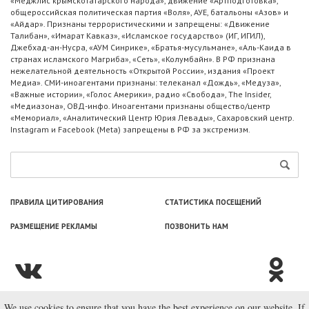
«Меджлис крымскотатарского народа», движение «Артподготовка»,
общероссийская политическая партия «Воля», АУЕ, батальоны «Азов» и
«Айдар». Признаны террористическими и запрещены: «Движение
Талибан», «Имарат Кавказ», «Исламское государство» (ИГ, ИГИЛ),
Джебхад-ан-Нусра, «АУМ Синрике», «Братья-мусульмане», «Аль-Каида в
странах исламского Магриба», «Сеть», «Колумбайн». В РФ признана
нежелательной деятельность «Открытой России», издания «Проект
Медиа». СМИ-иноагентами признаны: телеканал «Дождь», «Медуза»,
«Важные истории», «Голос Америки», радио «Свобода», The Insider,
«Медиазона», ОВД-инфо. Иноагентами признаны общество/центр
«Мемориал», «Аналитический Центр Юрия Левады», Сахаровский центр.
Instagram и Facebook (Metа) запрещены в РФ за экстремизм.
ПРАВИЛА ЦИТИРОВАНИЯ
СТАТИСТИКА ПОСЕЩЕНИЙ
РАЗМЕЩЕНИЕ РЕКЛАМЫ
ПОЗВОНИТЬ НАМ
We use cookies to ensure that you have the best experience on our website. If
© ООО «Лаборатория Новоcтей», 2003—2026.