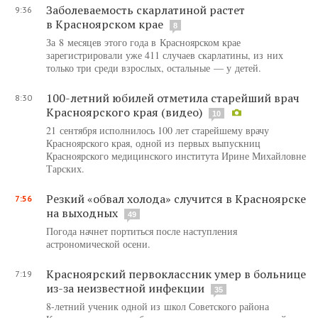
Заболеваемость скарлатиной растет
9:36
в Красноярском крае
8
За 8 месяцев этого года в Красноярском крае
зарегистрировали уже 411 случаев скарлатины, из них
только три среди взрослых, остальные — у детей.
100-летний юбилей отметила старейший врач
8:30
Красноярского края (видео)
10
21 сентября исполнилось 100 лет старейшему врачу
Красноярского края, одной из первых выпускниц
Красноярского медицинского института Ирине Михайловне
Тарских.
Резкий «обвал холода» случится в Красноярске
7:56
на выходных
49
Погода начнет портиться после наступления
астрономической осени.
Красноярский первоклассник умер в больнице
7:19
из-за неизвестной инфекции
35
8-летний ученик одной из школ Советского района