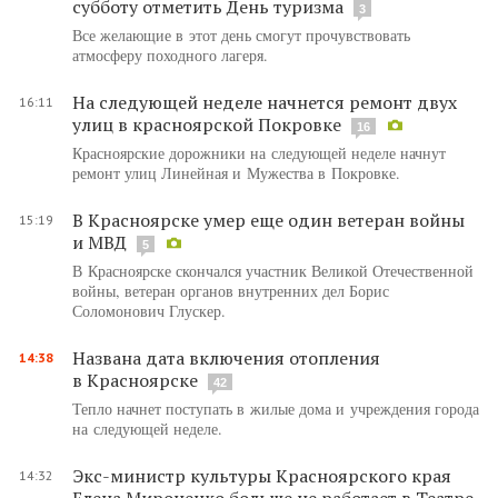
субботу отметить День туризма
3
Все желающие в этот день смогут прочувствовать
атмосферу походного лагеря.
На следующей неделе начнется ремонт двух
16:11
улиц в красноярской Покровке
16
Красноярские дорожники на следующей неделе начнут
ремонт улиц Линейная и Мужества в Покровке.
В Красноярске умер еще один ветеран войны
15:19
и МВД
5
В Красноярске скончался участник Великой Отечественной
войны, ветеран органов внутренних дел Борис
Соломонович Глускер.
Названа дата включения отопления
14:38
в Красноярске
42
Тепло начнет поступать в жилые дома и учреждения города
на следующей неделе.
Экс-министр культуры Красноярского края
14:32
Елена Мироненко больше не работает в Театре