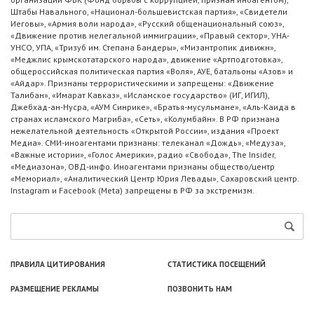
Штабы Навального, «Национал-большевистская партия», «Свидетели
Иеговы», «Армия воли народа», «Русский общенациональный союз»,
«Движение против нелегальной иммиграции», «Правый сектор», УНА-
УНСО, УПА, «Тризуб им. Степана Бандеры», «Мизантропик дивижн»,
«Меджлис крымскотатарского народа», движение «Артподготовка»,
общероссийская политическая партия «Воля», АУЕ, батальоны «Азов» и
«Айдар». Признаны террористическими и запрещены: «Движение
Талибан», «Имарат Кавказ», «Исламское государство» (ИГ, ИГИЛ),
Джебхад-ан-Нусра, «АУМ Синрике», «Братья-мусульмане», «Аль-Каида в
странах исламского Магриба», «Сеть», «Колумбайн». В РФ признана
нежелательной деятельность «Открытой России», издания «Проект
Медиа». СМИ-иноагентами признаны: телеканал «Дождь», «Медуза»,
«Важные истории», «Голос Америки», радио «Свобода», The Insider,
«Медиазона», ОВД-инфо. Иноагентами признаны общество/центр
«Мемориал», «Аналитический Центр Юрия Левады», Сахаровский центр.
Instagram и Facebook (Metа) запрещены в РФ за экстремизм.
ПРАВИЛА ЦИТИРОВАНИЯ
СТАТИСТИКА ПОСЕЩЕНИЙ
РАЗМЕЩЕНИЕ РЕКЛАМЫ
ПОЗВОНИТЬ НАМ