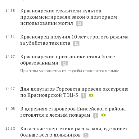
Красноярские служители культов
14:58
прокомментировали закон о повторном
использовании могил
13
Красноярец получил 10 лет строгого режима
14:51
за убийство таксиста
11
Красноярские призывники стали более
14:37
образованными
11
При этом уклонистов от службы становится меньше.
Для депутатов Горсовета провели экскурсию
14:27
по Красноярской ТЭЦ-3
7
В деревнях староверов Енисейского района
14:08
готовятся к лесным пожарам
6
Хакасские энергетики рассказали, где живет
13:50
больше всего должников
1