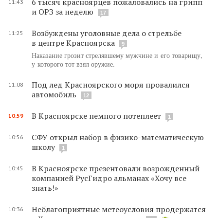
6 тысяч красноярцев пожаловались на грипп
11:43
и ОРЗ за неделю
17
Возбуждены уголовные дела о стрельбе
11:25
в центре Красноярска
9
Наказание грозит стрелявшему мужчине и его товарищу,
у которого тот взял оружие.
Под лед Красноярского моря провалился
11:08
автомобиль
12
В Красноярске немного потеплеет
10:59
1
СФУ открыл набор в физико-математическую
10:56
школу
1
В Красноярске презентовали возрожденный
10:45
компанией РусГидро альманах «Хочу все
знать!»
Неблагоприятные метеоусловия продержатся
10:36