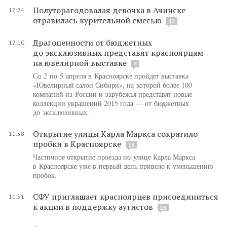
Полуторагодовалая девочка в Ачинске
12:24
отравилась курительной смесью
12
Драгоценности от бюджетных
12:10
до эксклюзивных представят красноярцам
на ювелирной выставке
7
Со 2 по 5 апреля в Красноярске пройдет выставка
«Ювелирный салон Сибири», на которой более 100
компаний из России и зарубежья представят новые
коллекции украшений 2015 года — от бюджетных
до эксклюзивных.
Открытие улицы Карла Маркса сократило
11:58
пробки в Красноярске
15
Частичное открытие проезда по улице Карла Маркса
в Красноярске уже в первый день привело к уменьшению
пробок.
СФУ приглашает красноярцев присоединиться
11:51
к акции в поддержку аутистов
16