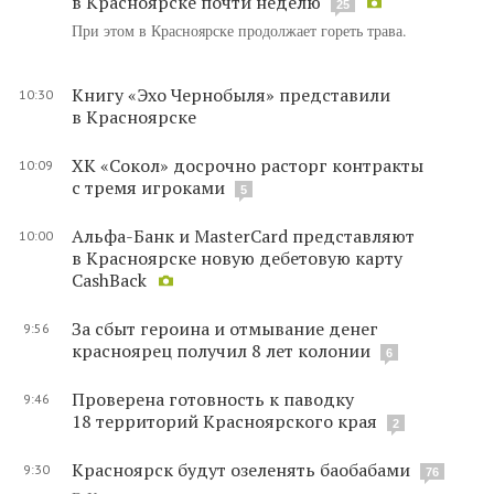
в Красноярске почти неделю
25
При этом в Красноярске продолжает гореть трава.
Книгу «Эхо Чернобыля» представили
10:30
в Красноярске
ХК «Сокол» досрочно расторг контракты
10:09
с тремя игроками
5
Альфа-Банк и MasterCard представляют
10:00
в Красноярске новую дебетовую карту
CashBack
За сбыт героина и отмывание денег
9:56
красноярец получил 8 лет колонии
6
Проверена готовность к паводку
9:46
18 территорий Красноярского края
2
Красноярск будут озеленять баобабами
9:30
76