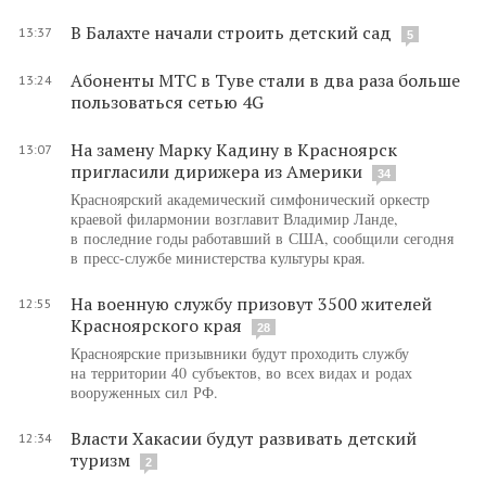
В Балахте начали строить детский сад
13:37
5
Абоненты МТС в Туве стали в два раза больше
13:24
пользоваться сетью 4G
На замену Марку Кадину в Красноярск
13:07
пригласили дирижера из Америки
34
Красноярский академический симфонический оркестр
краевой филармонии возглавит Владимир Ланде,
в последние годы работавший в США, сообщили сегодня
в пресс-службе министерства культуры края.
На военную службу призовут 3500 жителей
12:55
Красноярского края
28
Красноярские призывники будут проходить службу
на территории 40 субъектов, во всех видах и родах
вооруженных сил РФ.
Власти Хакасии будут развивать детский
12:34
туризм
2