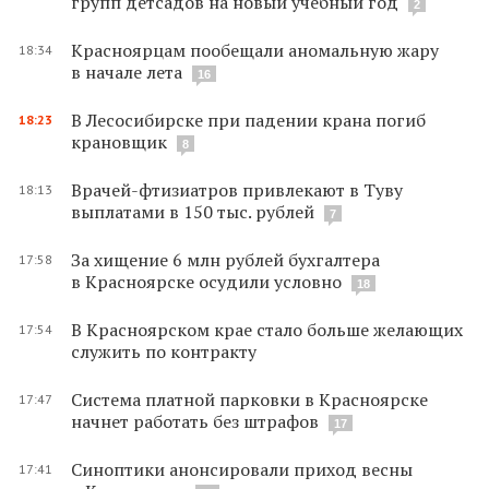
групп детсадов на новый учебный год
2
Красноярцам пообещали аномальную жару
18:34
в начале лета
16
В Лесосибирске при падении крана погиб
18:23
крановщик
8
Врачей-фтизиатров привлекают в Туву
18:13
выплатами в 150 тыс. рублей
7
За хищение 6 млн рублей бухгалтера
17:58
в Красноярске осудили условно
18
В Красноярском крае стало больше желающих
17:54
служить по контракту
Система платной парковки в Красноярске
17:47
начнет работать без штрафов
17
Синоптики анонсировали приход весны
17:41