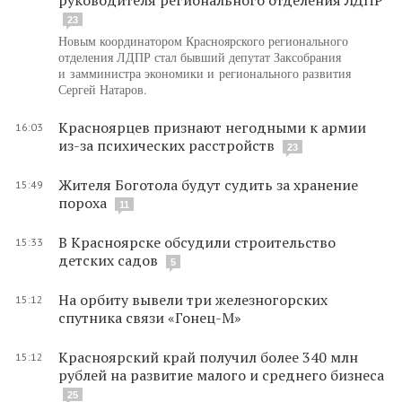
23
Новым координатором Красноярского регионального
отделения ЛДПР стал бывший депутат Заксобрания
и замминистра экономики и регионального развития
Сергей Натаров.
Красноярцев признают негодными к армии
16:03
из-за психических расстройств
23
Жителя Боготола будут судить за хранение
15:49
пороха
11
В Красноярске обсудили строительство
15:33
детских садов
5
На орбиту вывели три железногорских
15:12
спутника связи «Гонец-М»
Красноярский край получил более 340 млн
15:12
рублей на развитие малого и среднего бизнеса
25