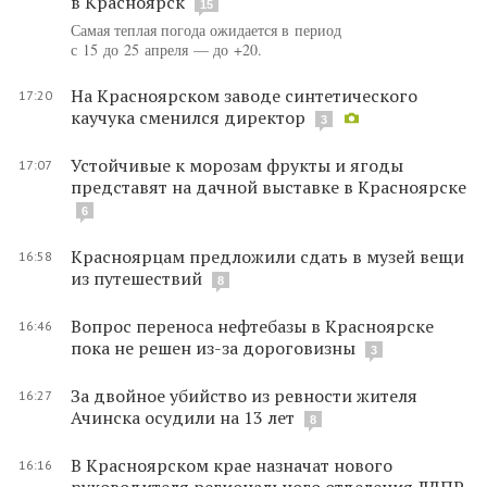
в Красноярск
15
Самая теплая погода ожидается в период
с 15 до 25 апреля — до +20.
На Красноярском заводе синтетического
17:20
каучука сменился директор
3
Устойчивые к морозам фрукты и ягоды
17:07
представят на дачной выставке в Красноярске
6
Красноярцам предложили сдать в музей вещи
16:58
из путешествий
8
Вопрос переноса нефтебазы в Красноярске
16:46
пока не решен из-за дороговизны
3
За двойное убийство из ревности жителя
16:27
Ачинска осудили на 13 лет
8
В Красноярском крае назначат нового
16:16
руководителя регионального отделения ЛДПР