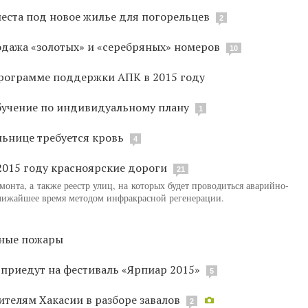
еста под новое жилье для погорельцев
2
одажа «золотых» и «серебряных» номеров
10
программе поддержки АПК в 2015 году
бучение по индивидуальному плану
1
ьнице требуется кровь
4
015 году красноярские дороги
21
онта, а также реестр улиц, на которых будет проводиться аварийно-
лижайшее время методом инфракрасной регенерации.
сные пожары
приедут на фестиваль «Ярпиар 2015»
5
телям Хакасии в разборе завалов
2