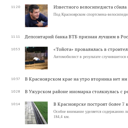
Известного велосипедиста сбила
11:20
Под Красноярском спортсмена-велосипеди
Депозитарий банка ВТБ признан лучшим в Ро
11:11
«Тойота» провалилась в строите
10:53
Автомобилист в результате случившегося 
В Красноярском крае на утро вторника нет н
10:37
В Ужурском районе иномарка столкнулась с р
10:28
В Красноярске построят более 7 
10:14
Особое внимание уделяется содержанию л
184,4 км.