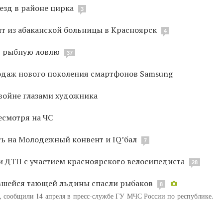
езд в районе цирка
3
т из абаканской больницы в Красноярск
4
т рыбную ловлю
37
родаж нового поколения смартфонов Samsung
 войне глазами художника
есмотря на ЧС
ь на Молодежный конвент и IQ’бал
7
и ДТП с участием красноярского велосипедиста
28
авшейся тающей льдины спасли рыбаков
8
в, сообщили 14 апреля в пресс-службе ГУ МЧС России по республике.