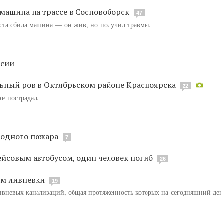
 машина на трассе в Сосновоборск
47
ста сбила машина — он жив, но получил травмы.
ссии
льный ров в Октябрьском районе Красноярска
22
не пострадал.
и одного пожара
7
ейсовым автобусом, один человек погиб
26
км ливневки
19
ивневых канализаций, общая протяженность которых на сегодняшний ден