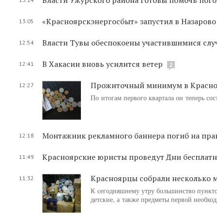
«Красноярскэнергосбыт» запустил в Назаров
13:05
Власти Тувы обеспокоены участившимися сл
12:54
В Хакасии вновь усилится ветер
12:41
2
Прожиточный минимум в Красноя
12:27
По итогам первого квартала он теперь со
Монтажник рекламного баннера погиб на пра
12:18
Красноярские юристы проведут Дни бесплат
11:49
Красноярцы собрали несколько м
11:32
К сегодняшнему утру большинство пункто
детские, а также предметы первой необход