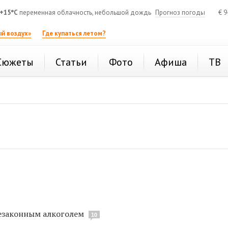
+15°C
переменная облачность, небольшой дождь
Прогноз погоды
€
9
й воздух»
Где купаться летом?
Сюжеты
Статьи
Фото
Афиша
ТВ
незаконным алкоголем
10