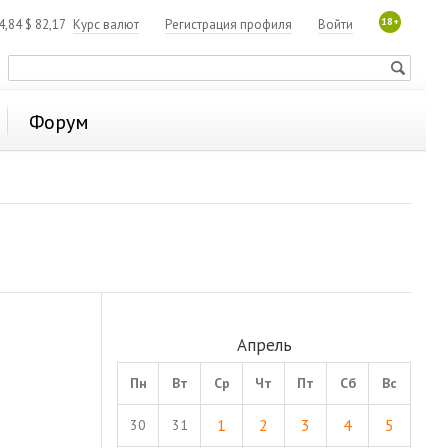
18+
4,84
$
82,17
Курс валют
Регистрация профиля
Войти
Форум
Апрель
Пн
Вт
Ср
Чт
Пт
Сб
Вс
1
2
3
4
5
30
31