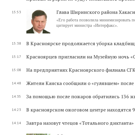
Глава Ширинского района Хакас
15:53
«Его работа позволила минимизировать по
цитирует министра «Интерфакс».
В Красноярске продолжается уборка кладбищ
15:38
Красноярцев пригласили на Музейную ночь «
15:17
На предприятиях Красноярского филиала СГК
15:08
Жители Канска сообщили о «гулявшем» после 
14:48
За помощью после пожаров обратились 136 ж
14:35
В красноярском ожоговом центре находятся 9
14:23
Завтра назовут чтецов «Тотального диктанта»
14:14