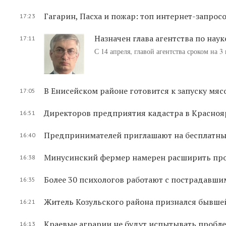
Гагарин, Пасха и пожар: топ интернет-запрос
17:23
Назначен глава агентства по нау
17:11
С 14 апреля, главой агентства сроком на 3
В Енисейском районе готовится к запуску м
17:05
Директоров предприятия кадастра в Краснояр
16:51
Предпринимателей приглашают на бесплатный
16:40
Минусинский фермер намерен расширить пр
16:38
Более 30 психологов работают с пострадавши
16:35
Житель Козульского района признался бывше
16:21
Краевые аграрии не будут испытывать пробле
16:13