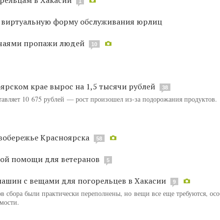
1
о виртуальную форму обслуживания юрлиц
учаями пропажи людей
10
рском крае вырос на 1,5 тысячи рублей
38
ставляет 10 675 рублей — рост произошел из-за подорожания продуктов.
вобережье Красноярска
58
ной помощи для ветеранов
5
ашин с вещами для погорельцев в Хакасии
9
в сбора были практически переполнены, но вещи все еще требуются, ос
мости.