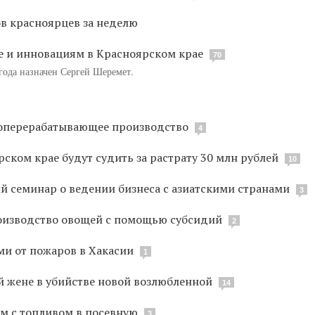
ов красноярцев за неделю
ке и инновациям в Красноярском крае
70
 года назначен Сергей Шеремет.
ясоперерабатывающее производство
4
ском крае будут судить за растрату 30 млн рублей
10
 семинар о ведении бизнеса с азиатскими странами
3
оизводство овощей с помощью субсидий
2
ми от пожаров в Хакасии
1
й жене в убийстве новой возлюбленной
14
м с топливом в посевную
3