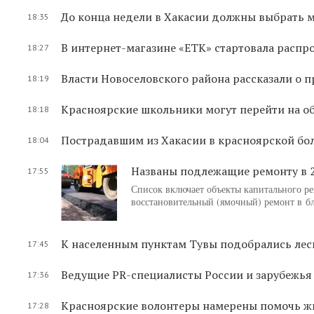
До конца недели в Хакасии должны выбрать м
18:35
В интернет-магазине «ЕТК» стартовала распр
18:27
Власти Новоселовского района рассказали о 
18:19
Красноярские школьники могут перейти на о
18:18
Пострадавшим из Хакасии в красноярской бол
18:04
Названы подлежащие ремонту в 2
17:55
Список включает объекты капитального рем
восстановительный (ямочный) ремонт в б
К населенным пунктам Тувы подобрались ле
17:45
Ведущие PR-специалисты России и зарубежья 
17:36
Красноярские волонтеры намерены помочь жи
17:28