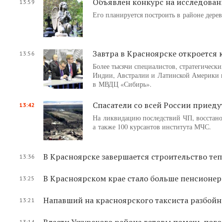
Объявлен конкурс на исследован
13:59
Его планируется построить в районе дере
Завтра в Красноярске откроется 
13:56
Более тысячи специалистов, стратегическ
Индии, Австралии и Латинской Америки пр
в МВДЦ «Сибирь».
Спасатели со всей России приеду
13:42
На ликвидацию последствий ЧП, восстанов
а также 100 курсантов института МЧС.
В Красноярске завершается строительство те
13:36
В Красноярском крае стало больше пенсионер
13:25
Напавший на красноярского таксиста разбойн
13:21
Власти Ужурского района готовы помочь пого
13:14