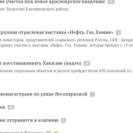
ие участка под новое красноярское кладбище
31
вни Творогово Емельяновского района.
крупная отраслевая выставка «Нефть. Газ. Химия»
9
их инвесторов, представителей «сырьевых» регионов России, СНГ, Запад
имут участие в выставке «Нефть. Газ. Химия», которая пройдет с 15 по
т восстанавливать Хакасию (видео)
20
ление социальных объектов в регион прибудет более 450 спасателей со 
пломагистрали по улице Лесопарковой
1
ов
45
ик отправится в колонию
4
рельцам в Хакасии