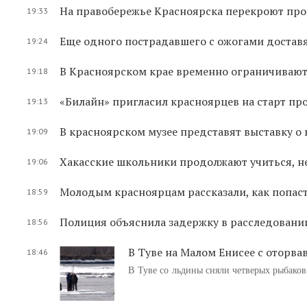
На правобережье Красноярска перекроют про
19:33
Еще одного пострадавшего с ожогами доставя
19:24
В Красноярском крае временно ограничиваю
19:18
«Билайн» пригласил красноярцев на старт п
19:13
В красноярском музее представят выставку о
19:09
Хакасские школьники продолжают учиться, н
19:06
Молодым красноярцам рассказали, как попаст
18:59
Полиция объяснила задержку в расследовани
18:56
В Туве на Малом Енисее с оторв
18:46
В Туве со льдины сняли четверых рыбако