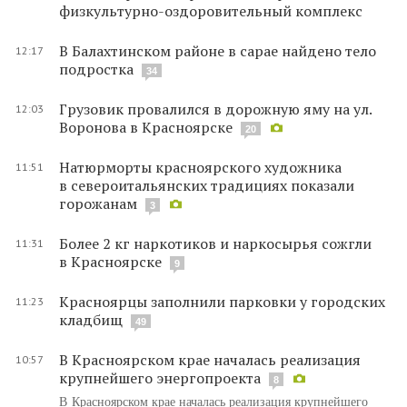
физкультурно-оздоровительный комплекс
В Балахтинском районе в сарае найдено тело
12:17
подростка
34
Грузовик провалился в дорожную яму на ул.
12:03
Воронова в Красноярске
20
Натюрморты красноярского художника
11:51
в североитальянских традициях показали
горожанам
3
Более 2 кг наркотиков и наркосырья сожгли
11:31
в Красноярске
9
Красноярцы заполнили парковки у городских
11:23
кладбищ
49
В Красноярском крае началась реализация
10:57
крупнейшего энергопроекта
8
В Красноярском крае началась реализация крупнейшего