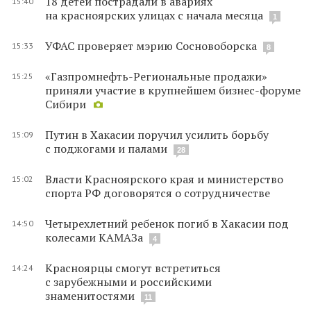
18 детей пострадали в авариях
15:40
на красноярских улицах с начала месяца
1
УФАС проверяет мэрию Сосновоборска
15:33
8
«Газпромнефть-Региональные продажи»
15:25
приняли участие в крупнейшем бизнес-форуме
Сибири
Путин в Хакасии поручил усилить борьбу
15:09
с поджогами и палами
28
Власти Красноярского края и министерство
15:02
спорта РФ договорятся о сотрудничестве
Четырехлетний ребенок погиб в Хакасии под
14:50
колесами КАМАЗа
4
Красноярцы смогут встретиться
14:24
с зарубежными и российскими
знаменитостями
11