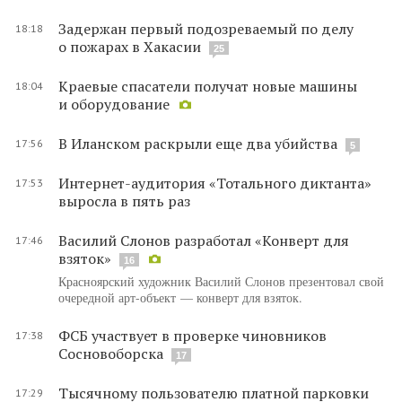
Задержан первый подозреваемый по делу
18:18
о пожарах в Хакасии
25
Краевые спасатели получат новые машины
18:04
и оборудование
В Иланском раскрыли еще два убийства
17:56
5
Интернет-аудитория «Тотального диктанта»
17:53
выросла в пять раз
Василий Слонов разработал «Конверт для
17:46
взяток»
16
Красноярский художник Василий Слонов презентовал свой
очередной арт-объект — конверт для взяток.
ФСБ участвует в проверке чиновников
17:38
Сосновоборска
17
Тысячному пользователю платной парковки
17:29