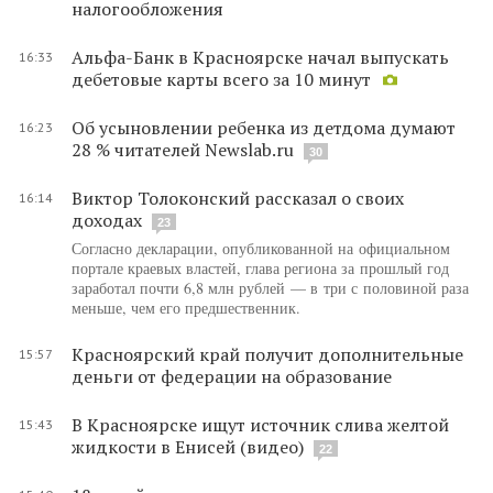
налогообложения
Альфа-Банк в Красноярске начал выпускать
16:33
дебетовые карты всего за 10 минут
Об усыновлении ребенка из детдома думают
16:23
28 % читателей Newslab.ru
30
Виктор Толоконский рассказал о своих
16:14
доходах
23
Согласно декларации, опубликованной на официальном
портале краевых властей, глава региона за прошлый год
заработал почти 6,8 млн рублей — в три с половиной раза
меньше, чем его предшественник.
Красноярский край получит дополнительные
15:57
деньги от федерации на образование
В Красноярске ищут источник слива желтой
15:43
жидкости в Енисей (видео)
22