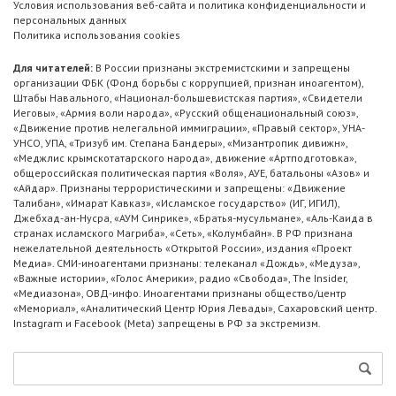
Условия использования веб-сайта и политика конфиденциальности и
персональных данных
Политика использования cookies
Для читателей:
В России признаны экстремистскими и запрещены
организации ФБК (Фонд борьбы с коррупцией, признан иноагентом),
Штабы Навального, «Национал-большевистская партия», «Свидетели
Иеговы», «Армия воли народа», «Русский общенациональный союз»,
«Движение против нелегальной иммиграции», «Правый сектор», УНА-
УНСО, УПА, «Тризуб им. Степана Бандеры», «Мизантропик дивижн»,
«Меджлис крымскотатарского народа», движение «Артподготовка»,
общероссийская политическая партия «Воля», АУЕ, батальоны «Азов» и
«Айдар». Признаны террористическими и запрещены: «Движение
Талибан», «Имарат Кавказ», «Исламское государство» (ИГ, ИГИЛ),
Джебхад-ан-Нусра, «АУМ Синрике», «Братья-мусульмане», «Аль-Каида в
странах исламского Магриба», «Сеть», «Колумбайн». В РФ признана
нежелательной деятельность «Открытой России», издания «Проект
Медиа». СМИ-иноагентами признаны: телеканал «Дождь», «Медуза»,
«Важные истории», «Голос Америки», радио «Свобода», The Insider,
«Медиазона», ОВД-инфо. Иноагентами признаны общество/центр
«Мемориал», «Аналитический Центр Юрия Левады», Сахаровский центр.
Instagram и Facebook (Metа) запрещены в РФ за экстремизм.