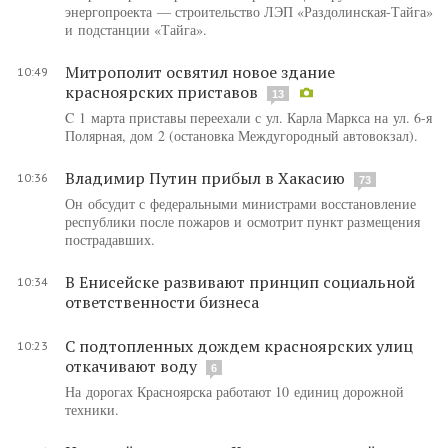
энергопроекта — строительство ЛЭП «Раздолинская-Тайга»
и подстанции «Тайга».
Митрополит освятил новое здание
10:49
красноярских приставов
13
C 1 марта приставы переехали с ул. Карла Маркса на ул. 6-я
Полярная, дом 2 (остановка Междугородный автовокзал).
Владимир Путин прибыл в Хакасию
10:36
73
Он обсудит с федеральными министрами восстановление
республики после пожаров и осмотрит пункт размещения
пострадавших.
В Енисейске развивают принцип социальной
10:34
ответственности бизнеса
С подтопленных дождем красноярских улиц
10:23
откачивают воду
6
На дорогах Красноярска работают 10 единиц дорожной
техники.