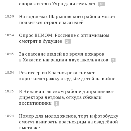
спора жителю Уяра дали семь лет
18
На водоемах Шарыповского района может
18:59
появиться отряд спасателей
Опрос ВЦИОМ: Россияне с оптимизмом
18:54
смотрят в будущее
24
За спасение людей во время пожаров
18:45
в Хакасии наградили двух школьников
2
Режиссер из Красноярска снимет
18:34
короткометражку о судьбе детей на войне
В Нижнеингашском районе допрашивают
18:25
директора детдома, откуда сбежали
воспитанники
2
Номер для молодоженов, торт и фотобудку
18:24
смогут выиграть красноярцы на свадебной
выставке