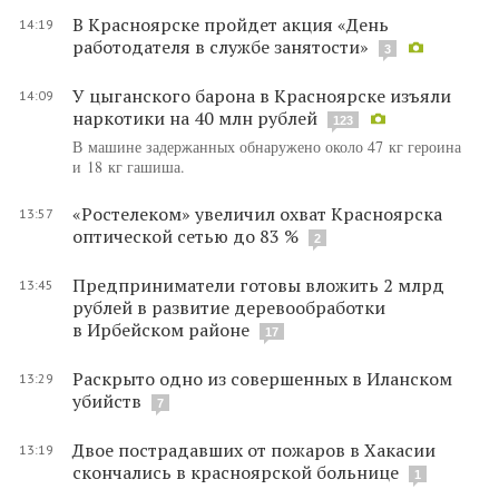
В Красноярске пройдет акция «День
14:19
работодателя в службе занятости»
3
У цыганского барона в Красноярске изъяли
14:09
наркотики на 40 млн рублей
123
В машине задержанных обнаружено около 47 кг героина
и 18 кг гашиша.
«Ростелеком» увеличил охват Красноярска
13:57
оптической сетью до 83 %
2
Предприниматели готовы вложить 2 млрд
13:45
рублей в развитие деревообработки
в Ирбейском районе
17
Раскрыто одно из совершенных в Иланском
13:29
убийств
7
Двое пострадавших от пожаров в Хакасии
13:19
скончались в красноярской больнице
1