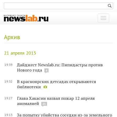
Показат
меню
Архив
21 апреля 2015
Дайджест Newslab.ru: Пипидастры против
19:39
Нового года
4
В красноярских детсадах открываются
19:32
библиотеки
Глава Хакасии назвал пожар 12 апреля
19:27
аномалией
21
За попытку убийства соседки из-за земельного
19:13