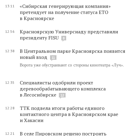
«Сибирская генерирующая компания»
13:11
претендует на получение статуса ЕТО
в Красноярске
Красноярскую Универсиаду представили
12:56
президенту FISU
8
В Центральном парке Красноярска появится
12:38
новый вход
11
Ворота уже обустраивают со стороны кинотеатра «Луч».
Специалисты одобрили проект
12:35
деревообрабатывающего комплекса
в Лесосибирске
12
ТТК подвела итоги работы единого
12:28
контактного центра в Красноярском крае
и Хакасии
В селе Пировском решено построить
12:21