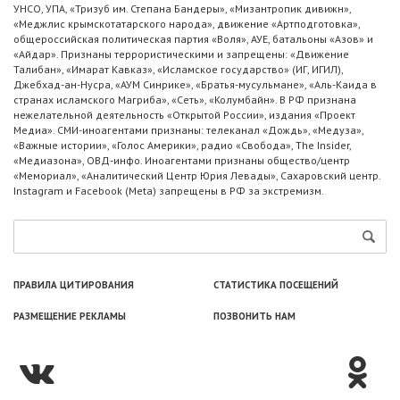
УНСО, УПА, «Тризуб им. Степана Бандеры», «Мизантропик дивижн»,
«Меджлис крымскотатарского народа», движение «Артподготовка»,
общероссийская политическая партия «Воля», АУЕ, батальоны «Азов» и
«Айдар». Признаны террористическими и запрещены: «Движение
Талибан», «Имарат Кавказ», «Исламское государство» (ИГ, ИГИЛ),
Джебхад-ан-Нусра, «АУМ Синрике», «Братья-мусульмане», «Аль-Каида в
странах исламского Магриба», «Сеть», «Колумбайн». В РФ признана
нежелательной деятельность «Открытой России», издания «Проект
Медиа». СМИ-иноагентами признаны: телеканал «Дождь», «Медуза»,
«Важные истории», «Голос Америки», радио «Свобода», The Insider,
«Медиазона», ОВД-инфо. Иноагентами признаны общество/центр
«Мемориал», «Аналитический Центр Юрия Левады», Сахаровский центр.
Instagram и Facebook (Metа) запрещены в РФ за экстремизм.
ПРАВИЛА ЦИТИРОВАНИЯ
СТАТИСТИКА ПОСЕЩЕНИЙ
РАЗМЕЩЕНИЕ РЕКЛАМЫ
ПОЗВОНИТЬ НАМ