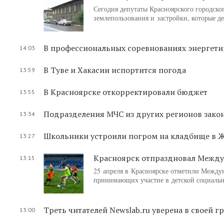
Сегодня депутаты Красноярского городско
землепользования и застройки, которые д
В профессиональных соревнованиях энергети
14:03
В Туве и Хакасии испортится погода
13:59
В Красноярске откорректировали бюджет
13:55
Подразделения МЧС из других регионов закон
13:34
Школьники устроили погром на кладбище в Ж
13:27
Красноярск отпраздновал Межд
13:15
25 апреля в Красноярске отметили Междун
принимающих участие в детской социаль
Треть читателей Newslab.ru уверена в своей г
13:00