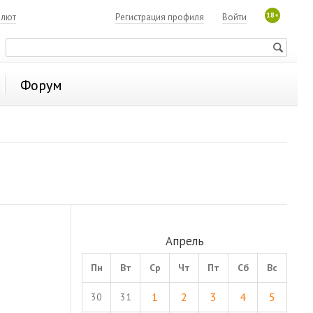
18+
алют
Регистрация профиля
Войти
Форум
Апрель
Пн
Вт
Ср
Чт
Пт
Сб
Вс
1
2
3
4
5
30
31