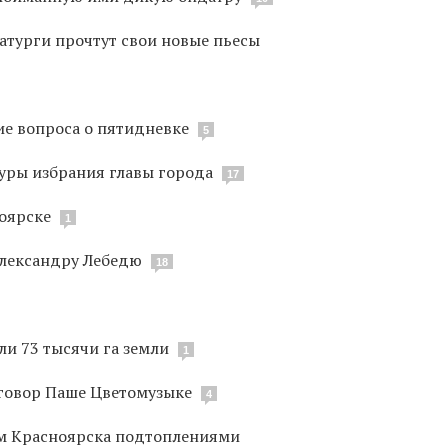
атурги прочтут свои новые пьесы
ие вопроса о пятидневке
5
уры избрания главы города
17
ноярске
1
Александру Лебедю
18
ли 73 тысячи га земли
1
говор Паше Цветомузыке
4
ям Красноярска подтоплениями