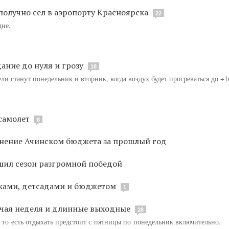
получно сел в аэропорту Красноярска
22
дне.
ние до нуля и грозу
18
и станут понедельник и вторник, когда воздух будет прогреваться до +1
самолет
8
нение Ачинском бюджета за прошлый год
шил сезон разгромной победой
иками, детсадами и бюджетом
1
очая неделя и длинные выходные
28
 то есть отдыхать предстоит с пятницы по понедельник включительно.