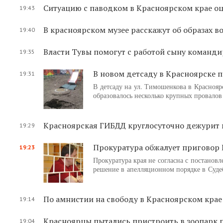
Ситуацию с паводком в Красноярском крае оц
19:43
В красноярском музее расскажут об образах в
19:40
Власти Тувы помогут с работой сыну команд
19:35
В новом детсаду в Красноярске 
19:31
В детсаду на ул. Тимошенкова в Красноярс
образовалось несколько крупных провалов
Красноярская ГИБДД круглосуточно дежурит 
19:29
Прокуратура обжалует приговор
19:23
Прокуратура края не согласна с постанов
решение в апелляционном порядке в Суде
По амнистии на свободу в Красноярском кра
19:14
Красноярцы пытались пристроить в зоопарк
19:04