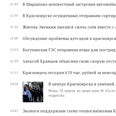
В Шарыпово неизвестный застрелил автомоби
12:43
В Красноярске осужденных отправили сорти
12:35
Житель Эвенкии пытался сжечь себя вместе с
12:16
Обсуждение проблемы детсадов в красноярск
12:05
Богучанская ГЭС отправила вещи для пострад
11:53
Алексей Храмцов объяснил свою скорую отста
11:39
Красноярец отсудил 670 тыс. рублей за неис
11:11
В центре Красноярска в уличной
10:58
Вчера, 26 апреля, во дворе дома № 42а п
подростка.
Экологи поддержали схему теплоснабжения 
10:47