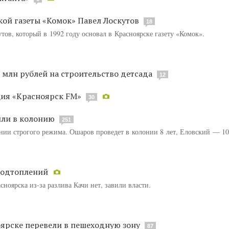
кой газеты «Комок» Павел Лоскутов
18
тов, который в 1992 году основал в Красноярске газету «Комок».
 млн рублей на строительство детсада
12
ция «Красноярск FM»
30
или в колонию
251
нии строгого режима. Ошаров проведет в колонии 8 лет, Еловский — 10
подтоплений
ноярска из-за разлива Качи нет, завили власти.
оярске перевели в пешеходную зону
87