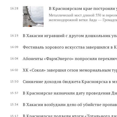
В Красноярском крае построили
16:28
Металлический мост длиной 550 м пересе
железнодорожной ветки Авда — Громадска
В Хакасии игравший с другом дошкольник упа
16:19
Фестиваль хорового искусства завершился в 
16:09
Абоненты «ФармЭнерго» попросили переключи
16:04
ХК «Сокол» завершил сезон мемориальным ту
16:02
Снижение доходов бюджета Красноярска в м
15:50
В Красноярске назначили дату проведения Дн
15:37
В Хакасии возбудили дело об убийстве пропа
15:34
В Красноярске подвели итоги «Тотального ди
15:17