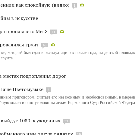
енили как спокойную (видео)
9
ойны в искусстве
ира пропавшего Ми-8
11
провалился грунт
45
ке, который был сдан в эксплуатацию в начале года, на детской площад
 грунта.
в местах подтопления дорог
 Паше Цветомузыке
6
ленным приговором, считает его незаконным и необоснованным, намерен
бную коллегию по уголовным делам Верховного Суда Российской Федер
е выйдут 1080 осужденных
31
 пойманную ими дикую ондатру
10