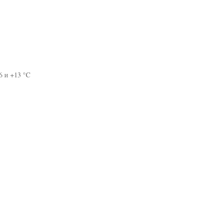
6 и +13 °C