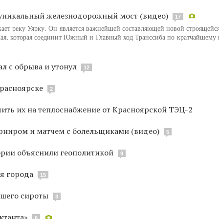
 уникальный железнодорожный мост (видео)
17
кает реку Уярку. Он является важнейшей составляющей новой строящейс
я, которая соединит Южный и Главный ход Транссиба по кратчайшему 
л с обрыва и утонул
12
Красноярске
2
ть их на теплоснабжение от Красноярской ТЭЦ-2
рниром и матчем с болельщиками (видео)
5
эрии объяснили геополитикой
9
я города
15
вшего сироты
3
ктанта»
6