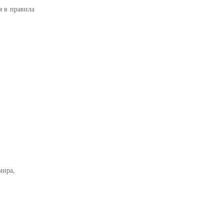
я в правила
мира,