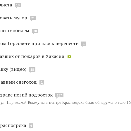
листа
18
ровать мусор
21
 автомобилем
30
ом Горсовете пришлось перенести
6
авших от пожаров в Хакасии
вку (видео)
18
правный снегоход
1
 драке погиб подросток
137
о ул. Парижской Коммуны в центре Красноярска было обнаружено тело 16
Красноярска
4