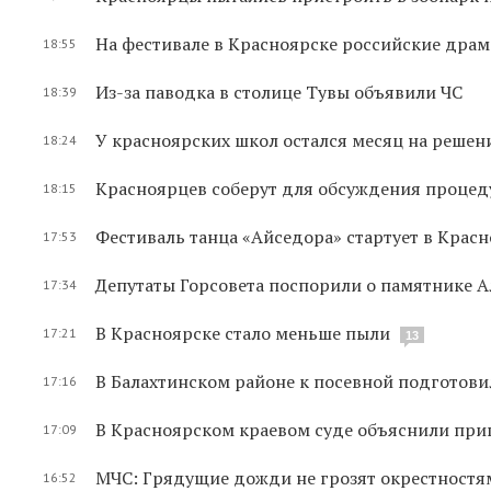
На фестивале в Красноярске российские драм
18:55
Из-за паводка в столице Тувы объявили ЧС
18:39
У красноярских школ остался месяц на решен
18:24
Красноярцев соберут для обсуждения процед
18:15
Фестиваль танца «Айседора» стартует в Крас
17:53
Депутаты Горсовета поспорили о памятнике 
17:34
В Красноярске стало меньше пыли
17:21
13
В Балахтинском районе к посевной подготови
17:16
В Красноярском краевом суде объяснили при
17:09
МЧС: Грядущие дожди не грозят окрестност
16:52