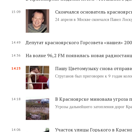
Скончался основатель красноярс
15:09
24 апреля в Москве скончался Павел Лоску
Депутат красноярского Горсовета «нашел» 200
14:49
На волне 96,2 FM появилась новая радиостан
14:36
Пашу Цветомузыку снова отправ
14:23
Струганов был приговорен к 9 годам коло
В Красноярске миновала угроза 
14:18
Угрозы дальнейшего затопления дорог Крас
Участок улицы Горького в Красн
14:06