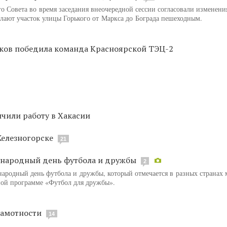
го Совета во время заседания внеочередной сессии согласовали изменени
елают участок улицы Горького от Маркса до Бограда пешеходным.
ков победила команда Красноярской ТЭЦ-2
чили работу в Хакасии
елезногорске
21
ународный день футбола и дружбы
2
ародный день футбола и дружбы, который отмечается в разных странах 
ной программе «Футбол для дружбы».
рамотности
14