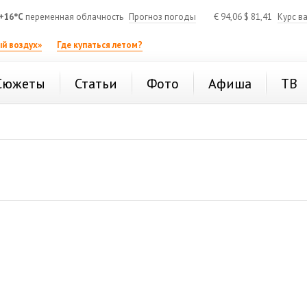
+16°C
переменная облачность
Прогноз погоды
€
94,06
$
81,41
Курс в
й воздух»
Где купаться летом?
Сюжеты
Статьи
Фото
Афиша
ТВ