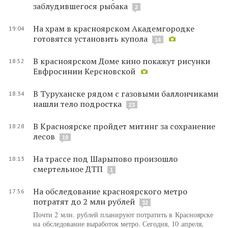
заблудившегося рыбака
2
На храм в красноярском Академгородке
19:04
готовятся установить купола
14
В красноярском Доме кино покажут рисунки
18:52
Евфросинии Керсновской
В Туруханске рядом с газовыми баллончиками
18:34
нашли тело подростка
23
В Красноярске пройдет митинг за сохранение
18:28
лесов
19
На трассе под Шарыпово произошло
18:13
смертельное ДТП
1
На обследование красноярского метро
17:56
потратят до 2 млн рублей
32
Почти 2 млн. рублей планируют потратить в Красноярске
на обследование выработок метро. Сегодня, 10 апреля,