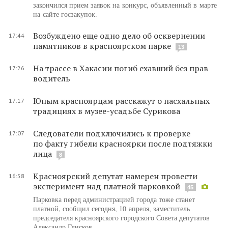
закончился прием заявок на конкурс, объявленный в марте
на сайте госзакупок.
Возбуждено еще одно дело об осквернении
17:44
памятников в красноярском парке
13
На трассе в Хакасии погиб ехавший без прав
17:26
водитель
Юным красноярцам расскажут о пасхальных
17:17
традициях в музее-усадьбе Сурикова
Следователи подключились к проверке
17:07
по факту гибели красноярки после подтяжки
лица
8
Красноярский депутат намерен провести
16:58
эксперимент над платной парковкой
45
Парковка перед администрацией города тоже станет
платной, сообщил сегодня, 10 апреля, заместитель
председателя красноярского городского Совета депутатов
Александр Глисков.