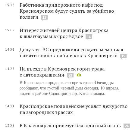
Работника придорожного кафе под
15:16
Красноярском будут судить за убийство
коллеги
12
Интерес жителей центра Красноярска
15:05
к шлагбаумам вырос вдвое
16
Депутаты ЗС предложили создать мемориал
14:51
памяти воинов-сибиряков в Красноярске
15
На въезде в Красноярск горит трава
14:28
с автопокрышками
22
В Красноярске продолжает гореть трава. Очевидцы
сообщают, что густой черный дым сегодня, 10 апреля,
виден в районе Солонцов и пр. Котельникова.
Красноярские полицейские усилят дежурство
14:11
на загородных трассах
В Красноярск привезут Благодатный огонь
13:59
24