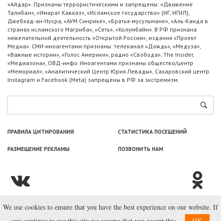
«Айдар». Признаны террористическими и запрещены: «Движение
Талибан», «Имарат Кавказ», «Исламское государство» (ИГ, ИГИЛ),
Джебхад-ан-Нусра, «АУМ Синрике», «Братья-мусульмане», «Аль-Каида в
странах исламского Магриба», «Сеть», «Колумбайн». В РФ признана
нежелательной деятельность «Открытой России», издания «Проект
Медиа». СМИ-иноагентами признаны: телеканал «Дождь», «Медуза»,
«Важные истории», «Голос Америки», радио «Свобода», The Insider,
«Медиазона», ОВД-инфо. Иноагентами признаны общество/центр
«Мемориал», «Аналитический Центр Юрия Левады», Сахаровский центр.
Instagram и Facebook (Metа) запрещены в РФ за экстремизм.
ПРАВИЛА ЦИТИРОВАНИЯ
СТАТИСТИКА ПОСЕЩЕНИЙ
РАЗМЕЩЕНИЕ РЕКЛАМЫ
ПОЗВОНИТЬ НАМ
We use cookies to ensure that you have the best experience on our website. If
© ООО «Лаборатория Новоcтей», 2003—2026.
you continue to use this site we assume that you accept this.
OK