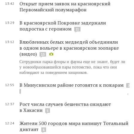
Открыт прием заявок на красноярский
13:42
Первомайский полумарафон
В красноярской Покровке задержали
13:29
подростка с героином
11
Влюбленных белых медведей объединили
13:12
в одном вольере в красноярском зоопарке
(видео)
13
Сотрудники парка флоры и фауны еще не знают, будет ли
у новообразовавшейся пары потомство, пока что они
наблюдают за поведением хищников.
В Минусинском районе готовятся к пожарам
12:55
3
Рост числа случаев бешенства ожидают
12:37
в Хакасии
5
Жители 500 городов мира напишут Тотальный
12:24
диктант
6