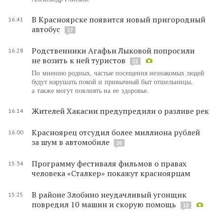
В Красноярске появится новый пригородный
16:41
автобус
17
Родственники Агафьи Лыковой попросили
16:28
не возить к ней туристов
22
По мнению родных, частые посещения незнакомых людей
будут нарушать покой и привычный быт отшельницы,
а также могут повлиять на ее здоровье.
Жителей Хакасии предупредили о разливе рек
16:14
Красноярец отсудил более миллиона рублей
16:00
за шум в автомобиле
26
Программу фестиваля фильмов о правах
15:34
человека «Сталкер» покажут красноярцам
В районе Злобино неудачливый угонщик
15:25
повредил 10 машин и скорую помощь
12