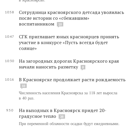
Сотрудница красноярского детсада уволилась
10:58
после истории со «сбежавшим»
воспитанником
10
СГК приглашает юных красноярцев принять
10:47
участие в конкурсе «Пусть всегда будет
солнце»
На загородных дорогах Красноярского края
10:30
начали наносить разметку
8
В Красноярске продолжает расти рождаемость
10:16
33
Численность населения Красноярска за 118 лет выросла
в 40 раз.
На выходных в Красноярск придет 20-
9:50
градусное тепло
38
При переменной облачности осадки будут ежедневными.