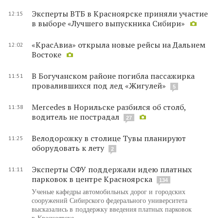
Эксперты ВТБ в Красноярске приняли участие
12:15
в выборе «Лучшего выпускника Сибири»
«КрасАвиа» открыла новые рейсы на Дальнем
12:02
Востоке
В Богучанском районе погибла пассажирка
11:51
провалившихся под лед «Жигулей»
5
Mercedes в Норильске разбился об столб,
11:38
водитель не пострадал
27
Велодорожку в столице Тувы планируют
11:25
оборудовать к лету
2
Эксперты СФУ поддержали идею платных
11:11
парковок в центре Красноярска
134
Ученые кафедры автомобильных дорог и городских
сооружений Сибирского федерального университета
высказались в поддержку введения платных парковок
в Красноярске.