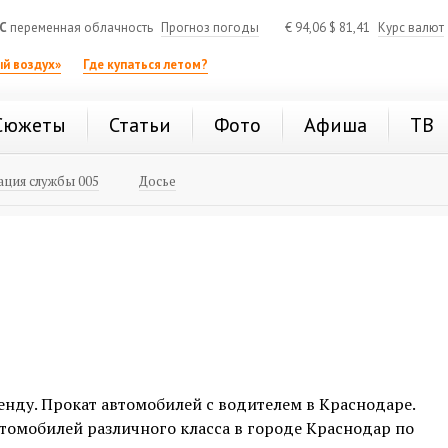
C
переменная облачность
Прогноз погоды
€
94,06
$
81,41
Курс валют
й воздух»
Где купаться летом?
Сюжеты
Статьи
Фото
Афиша
ТВ
ция службы 005
Досье
енду. Прокат автомобилей с водителем в Краснодаре.
томобилей различного класса в городе Краснодар по