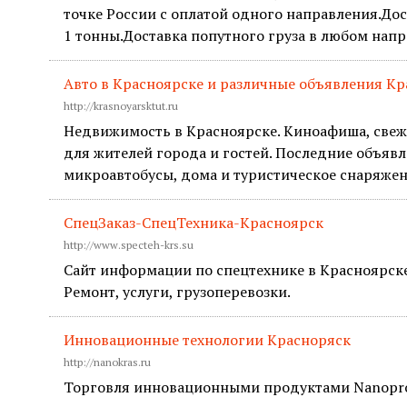
точке России с оплатой одного направления.Дос
1 тонны.Доставка попутного груза в любом напр
Авто в Красноярске и различные объявления К
http://krasnoyarsktut.ru
Недвижимость в Красноярске. Киноафиша, свеж
для жителей города и гостей. Последние объявл
микроавтобусы, дома и туристическое снаряжен
СпецЗаказ-СпецТехника-Красноярск
http://www.specteh-krs.su
Сайт информации по спецтехнике в Красноярске.
Ремонт, услуги, грузоперевозки.
Инновационные технологии Красноряск
http://nanokras.ru
Торговля инновационными продуктами Nanoprot