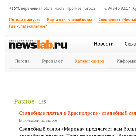
+15°C
переменная облачность
Прогноз погоды
€
94,84
$
82,17
К
Погода в августе
Карта отключений воды
Спецпроект «Чистый
Где купаться летом?
Новости
Сюж
Погода
Курс валют
Каталог сайтов
Информац
Разное
158
Свадебные платья в Красноярске - свадебный са
http://salon-marina.org
Свадебный салон «Марина» предлагает вам бол