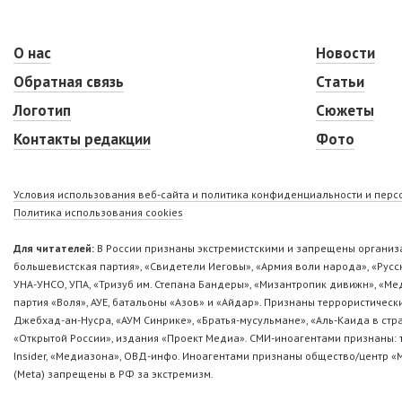
О нас
Новости
Обратная связь
Статьи
Логотип
Сюжеты
Контакты редакции
Фото
Условия использования веб-сайта и политика конфиденциальности и пер
Политика использования cookies
Для читателей:
В России признаны экстремистскими и запрещены организа
большевистская партия», «Свидетели Иеговы», «Армия воли народа», «Ру
УНА-УНСО, УПА, «Тризуб им. Степана Бандеры», «Мизантропик дивижн», «М
партия «Воля», АУЕ, батальоны «Азов» и «Айдар». Признаны террористическ
Джебхад-ан-Нусра, «АУМ Синрике», «Братья-мусульмане», «Аль-Каида в стр
«Открытой России», издания «Проект Медиа». СМИ-иноагентами признаны: т
Insider, «Медиазона», ОВД-инфо. Иноагентами признаны общество/центр «
(Metа) запрещены в РФ за экстремизм.