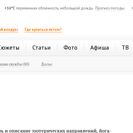
+16°C
переменная облачность, небольшой дождь
Прогноз погоды
й воздух»
Где купаться летом?
Сюжеты
Статьи
Фото
Афиша
ТВ
ция службы 005
Досье
нь и описание эзотерических направлений, йога-