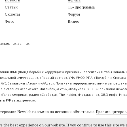
Статьи
ТВ-Программа
Сюжеты
Форум
Фото
Видео
рсональных данных
ации ФБК (Фонд борьбы с коррупцией, признан иноагентом), Штабы Навально
гальной иммиграции», «Правый сектор», УНА-УНСО, УПА, «Тризуб им. Степан
 АУЕ, батальоны «Азов» и «Айдар». Признаны террористическими и запрещены:
да в странах исламского Магриба», «Сеть», «Колумбайн». В РФ признана неже
 «Голос Америки», радио «Свобода», The Insider, «Медиазона», ОВД-инфо. И
ы в РФ за экстремизм.
ериалов Newslab.ru ссылка на источник обязательна.
Правила цитиров
e the best experience on our website. If you continue to use this site we