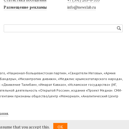
Размещение рекламы
info@newslab.ru
го, «Национал-большевистская партия», «Свидетели Иеговы», «Армия
а Бандеры», «Мизантропик дивижн», «Меджлис крымскотатарского народа»,
 «Движение Талибан», «Имарат Кавказ», «Исламское государство» (ИГ,
лательной деятельность «Открытой России», издания «Проект Медиа». СМИ-
ноагентами признаны общество/центр «Мемориал», «Аналитический Центр
ания
.
 assume that you accept this.
OK