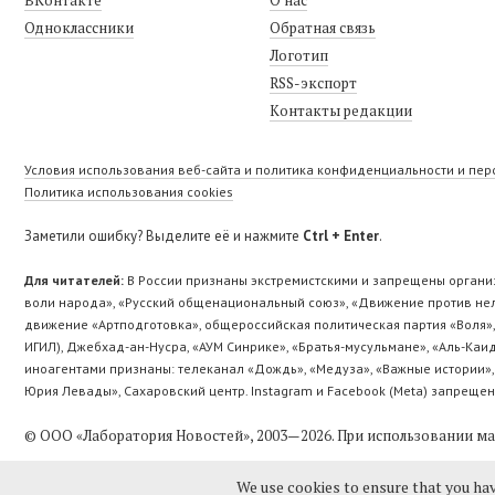
Одноклассники
Обратная связь
Логотип
RSS-экспорт
Контакты редакции
Условия использования веб-сайта и политика конфиденциальности и пе
Политика использования cookies
Заметили ошибку? Выделите её и нажмите
Ctrl + Enter
.
Для читателей:
В России признаны экстремистскими и запрещены организ
воли народа», «Русский общенациональный союз», «Движение против неле
движение «Артподготовка», общероссийская политическая партия «Воля»,
ИГИЛ), Джебхад-ан-Нусра, «АУМ Синрике», «Братья-мусульмане», «Аль-Каи
иноагентами признаны: телеканал «Дождь», «Медуза», «Важные истории»,
Юрия Левады», Сахаровский центр. Instagram и Facebook (Metа) запрещен
© ООО «Лаборатория Новоcтей», 2003—2026.
При использовании мат
We use cookies to ensure that you hav