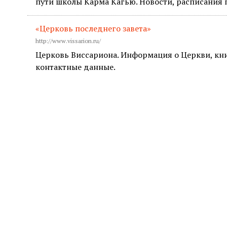
пути школы Карма Кагью. Новости, расписания 
«Церковь последнего завета»
http://www.vissarion.ru/
Церковь Виссариона. Информация о Церкви, кни
контактные данные.