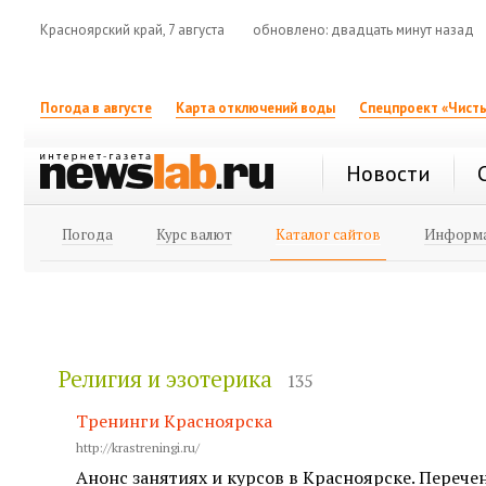
Красноярский край, 7 августа
обновлено: двадцать минут назад
Погода в августе
Карта отключений воды
Спецпроект «Чисты
Новости
Погода
Курс валют
Каталог сайтов
Информа
Религия и эзотерика
135
Тренинги Красноярска
http://krastreningi.ru/
Анонс занятиях и курсов в Красноярске. Перече