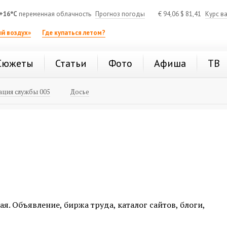
+16°C
переменная облачность
Прогноз погоды
€
94,06
$
81,41
Курс в
й воздух»
Где купаться летом?
Сюжеты
Статьи
Фото
Афиша
ТВ
ция службы 005
Досье
я. Объявление, биржа труда, каталог сайтов, блоги,