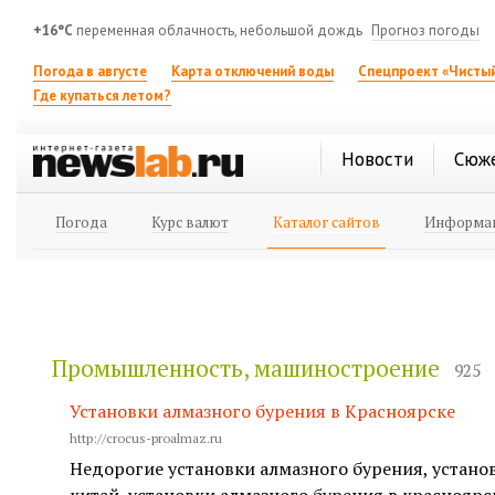
+16°C
переменная облачность, небольшой дождь
Прогноз погоды
Погода в августе
Карта отключений воды
Спецпроект «Чистый
Где купаться летом?
Новости
Сюж
Погода
Курс валют
Каталог сайтов
Информац
Промышленность, машиностроение
925
Установки алмазного бурения в Красноярске
http://crocus-proalmaz.ru
Недорогие установки алмазного бурения, устано