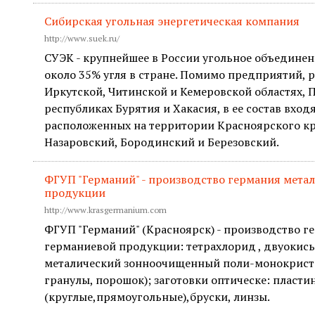
Сибирская угольная энергетическая компания
http://www.suek.ru/
СУЭК - крупнейшее в России угольное объедине
около 35% угля в стране. Помимо предприятий, 
Иркутской, Читинской и Кемеровской областях, 
республиках Бурятия и Хакасия, в ее состав вход
расположенных на территории Красноярского кр
Назаровский, Бородинский и Березовский.
ФГУП "Германий" - производство германия метал
продукции
http://www.krasgermanium.com
ФГУП "Германий" (Красноярск) - производство ге
германиевой продукции: тетрахлорид , двуокис
металический зонноочищенный поли-монокриста
гранулы, порошок); заготовки оптическе: пласти
(круглые,прямоугольные),бруски, линзы.