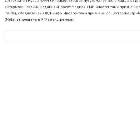
Джебхад-ан-Нусра, «АУМ Синрике», «Братья-мусульмане», «Аль-Каида в стр
«Открытой России», издания «Проект Медиа». СМИ-иноагентами признаны: т
Insider, «Медиазона», ОВД-инфо. Иноагентами признаны общество/центр «
(Metа) запрещены в РФ за экстремизм.