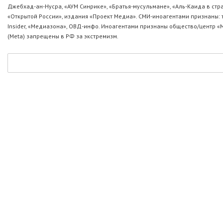
Джебхад-ан-Нусра, «АУМ Синрике», «Братья-мусульмане», «Аль-Каида в стр
«Открытой России», издания «Проект Медиа». СМИ-иноагентами признаны: т
Insider, «Медиазона», ОВД-инфо. Иноагентами признаны общество/центр «
(Metа) запрещены в РФ за экстремизм.