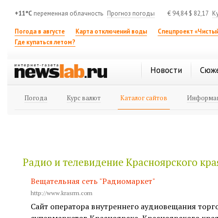
+11°C
переменная облачность
Прогноз погоды
€
94,84
$
82,17
К
Погода в августе
Карта отключений воды
Спецпроект «Чистый
Где купаться летом?
Новости
Сюж
Погода
Курс валют
Каталог сайтов
Информац
Радио и телевидение Красноярского кр
Вещательная сеть "Радиомаркет"
http://www.krasrm.com
Сайт оператора внутреннего аудиовещания торг