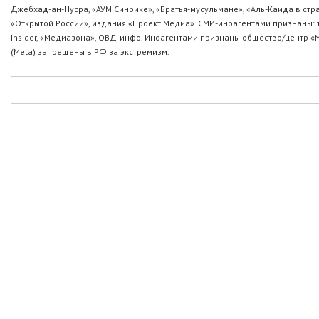
Джебхад-ан-Нусра, «АУМ Синрике», «Братья-мусульмане», «Аль-Каида в стр
«Открытой России», издания «Проект Медиа». СМИ-иноагентами признаны: т
Insider, «Медиазона», ОВД-инфо. Иноагентами признаны общество/центр «
(Metа) запрещены в РФ за экстремизм.