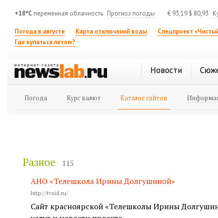
+18°C
переменная облачность
Прогноз погоды
€
93,19
$
80,93
К
Погода в августе
Карта отключений воды
Спецпроект «Чистый
Где купаться летом?
Новости
Сюж
Погода
Курс валют
Каталог сайтов
Информац
Разное
115
АНО «Телешкола Ирины Долгушиной»
http://tvsid.ru/
Сайт красноярской «Телешколы Ирины Долгушин