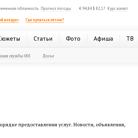
ременная облачность
Прогноз погоды
€
94,84
$
82,17
Курс валют
й воздух»
Где купаться летом?
Сюжеты
Статьи
Фото
Афиша
ТВ
ция службы 005
Досье
орядке предоставления услуг. Новости, объявления,