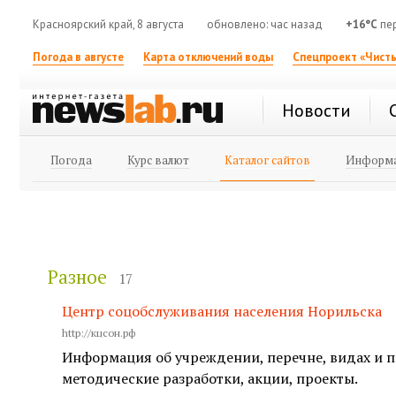
Красноярский край, 8 августа
обновлено: час назад
+16°C
пе
Погода в августе
Карта отключений воды
Спецпроект «Чисты
Новости
Погода
Курс валют
Каталог сайтов
Информа
Разное
17
Центр соцобслуживания населения Норильска
http://кцсон.рф
Информация об учреждении, перечне, видах и п
методические разработки, акции, проекты.