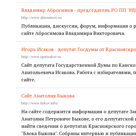
Владимир Абросимов - председатель РО ПП "РДП
http://www.abrosimov.ru
Публикации, дискуссии, форум, информация о 
сайте Абросимова Владимира Викторовича.
Игорь Исаков - депутат Госдумы от Краснояскро
http://www.igorisakov.ru
Сайт депутата Государственной Думы по Канск
Анатольевича Исакова. Работа с избирателями, 
сайте.
Сайт Анатолия Быкова
http://www.bykov.info/
На сайте содержится информация о депутате З
Анатолии Петровиче Быкове, о его депутатской
найти сведения о депутатах Красноярского гор
"Блока Быкова". Собраны интервью и публикаци