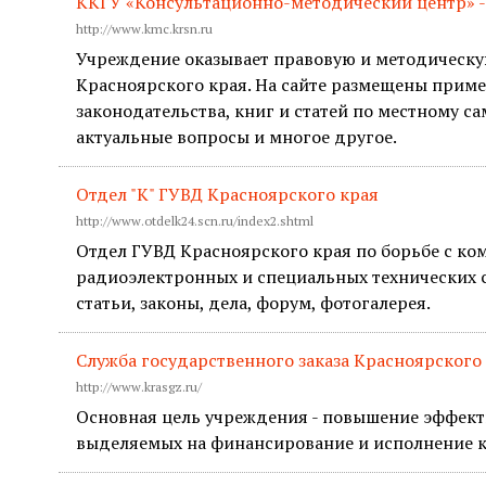
ККГУ «Консультационно-методический центр» -
http://www.kmc.krsn.ru
Учреждение оказывает правовую и методическ
Красноярского края. На сайте размещены при
законодательства, книг и статей по местному 
актуальные вопросы и многое другое.
Отдел "К" ГУВД Красноярского края
http://www.otdelk24.scn.ru/index2.shtml
Отдел ГУВД Красноярского края по борьбе с 
радиоэлектронных и специальных технических с
статьи, законы, дела, форум, фотогалерея.
Служба государственного заказа Красноярского
http://www.krasgz.ru/
Основная цель учреждения - повышение эффект
выделяемых на финансирование и исполнение кр