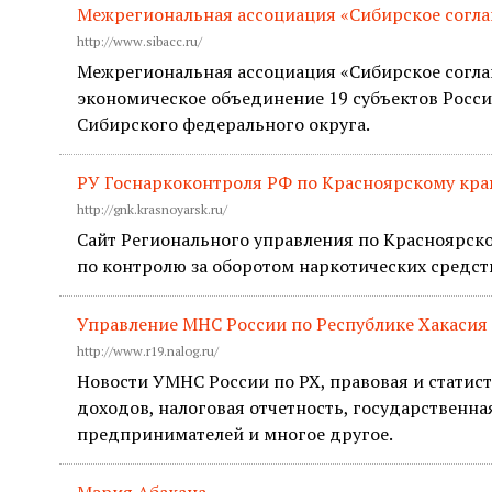
Межрегиональная ассоциация «Сибирское согл
http://www.sibacc.ru/
Межрегиональная ассоциация «Сибирское согла
экономическое объединение 19 субъектов Росс
Сибирского федерального округа.
РУ Госнаркоконтроля РФ по Красноярскому кр
http://gnk.krasnoyarsk.ru/
Сайт Регионального управления по Красноярс
по контролю за оборотом наркотических средст
Управление МНС России по Республике Хакасия
http://www.r19.nalog.ru/
Новости УМНС России по РХ, правовая и стати
доходов, налоговая отчетность, государствен
предпринимателей и многое другое.
Мэрия Абакана