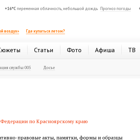
+16°C
переменная облачность, небольшой дождь
Прогноз погоды
й воздух»
Где купаться летом?
Сюжеты
Статьи
Фото
Афиша
ТВ
ция службы 005
Досье
 Федерации по Красноярскому краю
тивно-правовые акты, памятки, формы и образцы