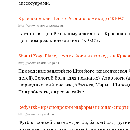
аксессуарами.
Красноярский Центр Реального Айкидо "КРЕС"
http://www.kraswcra.ucoz.ru/
Сайт посвящен Реальному айкидо в г. Красноярск
Центром реального айкидо "КРЕС"».
Shanti Yoga Place, студия йоги и аюрведы в Крас
http://www.shanti-yoga.ru
Проведение занятий по Шри йоге (классическая й
детей), Золотой йоги (для пожилых), Аэро йоги 
аюрведический массаж (Абъянга, Марма, Широдар
Подробности, адрес на сайте.
Redyarsk - красноярский информационно-спорт
http://www.redyarsk.ru
Футбол, хоккей с мячом, регби, баскетбол, другие
интервью, аналитика, отчеты. Спортивные стипе