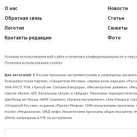
О нас
Новости
Обратная связь
Статьи
Логотип
Сюжеты
Контакты редакции
Фото
Условия использования веб-сайта и политика конфиденциальности и пер
Политика использования cookies
Для читателей:
В России признаны экстремистскими и запрещены организа
большевистская партия», «Свидетели Иеговы», «Армия воли народа», «Ру
УНА-УНСО, УПА, «Тризуб им. Степана Бандеры», «Мизантропик дивижн», «М
партия «Воля», АУЕ, батальоны «Азов» и «Айдар». Признаны террористическ
Джебхад-ан-Нусра, «АУМ Синрике», «Братья-мусульмане», «Аль-Каида в стр
«Открытой России», издания «Проект Медиа». СМИ-иноагентами признаны: т
Insider, «Медиазона», ОВД-инфо. Иноагентами признаны общество/центр «
(Metа) запрещены в РФ за экстремизм.