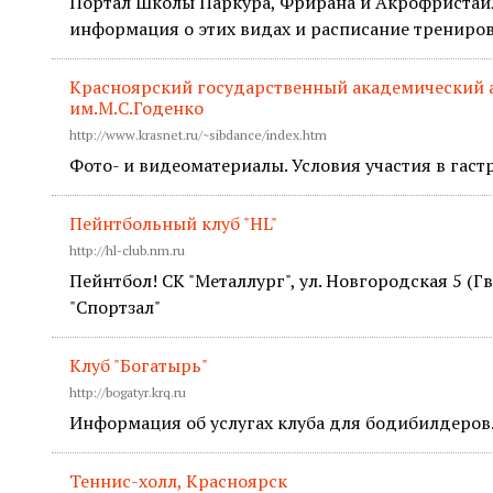
Портал Школы Паркура, Фрирана и Акрофристайл
информация о этих видах и расписание тренирово
Красноярский государственный академический 
им.М.С.Годенко
http://www.krasnet.ru/~sibdance/index.htm
Фото- и видеоматериалы. Условия участия в гаст
Пейнтбольный клуб "HL"
http://hl-club.nm.ru
Пейнтбол! СК "Металлург", ул. Новгородская 5 (Гв
"Спортзал"
Клуб "Богатырь"
http://bogatyr.krq.ru
Информация об услугах клуба для бодибилдеров
Теннис-холл, Красноярск