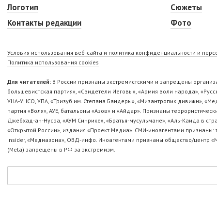
Логотип
Сюжеты
Контакты редакции
Фото
Условия использования веб-сайта и политика конфиденциальности и пер
Политика использования cookies
Для читателей:
В России признаны экстремистскими и запрещены организа
большевистская партия», «Свидетели Иеговы», «Армия воли народа», «Ру
УНА-УНСО, УПА, «Тризуб им. Степана Бандеры», «Мизантропик дивижн», «М
партия «Воля», АУЕ, батальоны «Азов» и «Айдар». Признаны террористическ
Джебхад-ан-Нусра, «АУМ Синрике», «Братья-мусульмане», «Аль-Каида в стр
«Открытой России», издания «Проект Медиа». СМИ-иноагентами признаны: т
Insider, «Медиазона», ОВД-инфо. Иноагентами признаны общество/центр «
(Metа) запрещены в РФ за экстремизм.