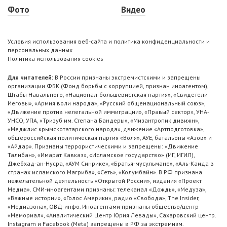
Фото
Видео
Условия использования веб-сайта и политика конфиденциальности и
персональных данных
Политика использования cookies
Для читателей:
В России признаны экстремистскими и запрещены
организации ФБК (Фонд борьбы с коррупцией, признан иноагентом),
Штабы Навального, «Национал-большевистская партия», «Свидетели
Иеговы», «Армия воли народа», «Русский общенациональный союз»,
«Движение против нелегальной иммиграции», «Правый сектор», УНА-
УНСО, УПА, «Тризуб им. Степана Бандеры», «Мизантропик дивижн»,
«Меджлис крымскотатарского народа», движение «Артподготовка»,
общероссийская политическая партия «Воля», АУЕ, батальоны «Азов» и
«Айдар». Признаны террористическими и запрещены: «Движение
Талибан», «Имарат Кавказ», «Исламское государство» (ИГ, ИГИЛ),
Джебхад-ан-Нусра, «АУМ Синрике», «Братья-мусульмане», «Аль-Каида в
странах исламского Магриба», «Сеть», «Колумбайн». В РФ признана
нежелательной деятельность «Открытой России», издания «Проект
Медиа». СМИ-иноагентами признаны: телеканал «Дождь», «Медуза»,
«Важные истории», «Голос Америки», радио «Свобода», The Insider,
«Медиазона», ОВД-инфо. Иноагентами признаны общество/центр
«Мемориал», «Аналитический Центр Юрия Левады», Сахаровский центр.
Instagram и Facebook (Metа) запрещены в РФ за экстремизм.