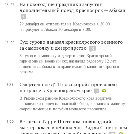
На новогодние праздники запустят
10:31
дополнительный поезд Красноярск — Абакан
6
29 декабря он отправится из Красноярска в 20:00
и прибудет в Абакан 30 декабря в 8:00.
Суд сурово наказал красноярского военного
10:22
за самоволку и дезертирство
46
За уход в самоволку и дезертирство Красноярский
гарнизонный военный суд назначил рядовому 12 лет
лишения свободы в исправительной колонии строгого
режима.
Смертельное ДТП со «скорой» произошло
9:59
на трассе в Красноярском крае
8
В Рыбинском районе Красноярского края водитель
легковушки пошел на опасный обгон, врезался в машину
скорой помощи и погубил молодого пассажира.
Встреча с Гарри Поттером, новогодний
9:00
мастер-класс и «Наполеон» Ридли Скотта: чем
заняться на выходных в Красноярске
10