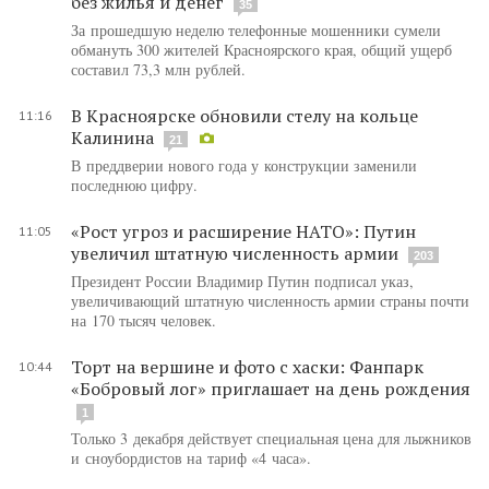
без жилья и денег
35
За прошедшую неделю телефонные мошенники сумели
обмануть 300 жителей Красноярского края, общий ущерб
составил 73,3 млн рублей.
В Красноярске обновили стелу на кольце
11:16
Калинина
21
В преддверии нового года у конструкции заменили
последнюю цифру.
«Рост угроз и расширение НАТО»: Путин
11:05
увеличил штатную численность армии
203
Президент России Владимир Путин подписал указ,
увеличивающий штатную численность армии страны почти
на 170 тысяч человек.
Торт на вершине и фото с хаски: Фанпарк
10:44
«Бобровый лог» приглашает на день рождения
1
Только 3 декабря действует специальная цена для лыжников
и сноубордистов на тариф «4 часа».