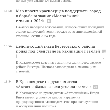
по ней уже свыше 1,4 тысячи заявок.
Мэр просит красноярцев поддержать город
15:58
в борьбе за звание «Молодёжной
столицы-2024»
8
Началось народное голосование, которое станет последним
этапом конкурсной гонки городов за звание молодёжной
столицы России 2024 года.
Действующий глава Березовского района
15:56
попал под следствие за махинации с землей
12
В Красноярском крае главу администрации Березовского
района Виктора Швецова заподозрили в махинациях
с землей.
В Красноярске на руководителя
15:34
«Автоспецбазы» завели уголовное дело
23
В Красноярске на руководителя «Автоспецбазы» Игоря
Кима завели уголовное дело за нарушения
природоохранного законодательства при эксплуатации
и обслуживании полигона.