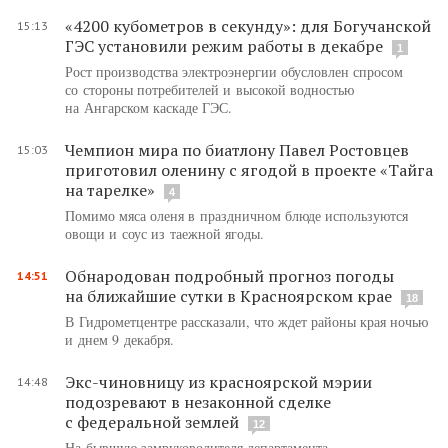
«4200 кубометров в секунду»: для Богучанской
15:13
ГЭС установили режим работы в декабре
1
Рост производства электроэнергии обусловлен спросом
со стороны потребителей и высокой водностью
на Ангарском каскаде ГЭС.
Чемпион мира по биатлону Павел Ростовцев
15:03
приготовил оленину с ягодой в проекте «Тайга
на тарелке»
4
Помимо мяса оленя в праздничном блюде используются
овощи и соус из таежной ягоды.
Обнародован подробный прогноз погоды
14:51
на ближайшие сутки в Красноярском крае
18
В Гидрометцентре рассказали, что ждет районы края ночью
и днем 9 декабря.
Экс-чиновницу из красноярской мэрии
14:48
подозревают в незаконной сделке
с федеральной землей
12
На бывшую замруководителя департамента