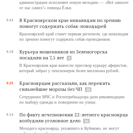
администрации исполняют новую мелодию — «Всё зависит
от нас самих!» певицы Ёлки.
В Красноярском крае инвалидам по зрению
9:43
помогут содержать собак-поводырей
Красноярский край станет первым регионом, где инвалидам
по зрению помогут содержать собак-проводников.
Курьера мошенников из Зеленогорска
9:28
посадили на 7,5 лет
3
В Красноярском крае вынесли приговор курьеру аферистов,
который забрал у пенсионерок более миллиона рублей.
Красноярцам рассказали, как пережить
9:25
сильнейшие морозы без ЧП
28
Сотрудники МЧС и Роспотребнадзора дали рекомендации
по выбору одежды и поведению на улице.
По факту исчезновения 22-летнего красноярца
9:14
возбудили уголовное дело
10
Молодого красноярца, уехавшего в Кубеково, не могут