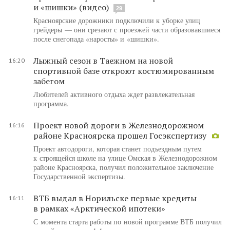
и «шишки» (видео)
29
Красноярские дорожники подключили к уборке улиц
грейдеры — они срезают с проезжей части образовавшиеся
после снегопада «наросты» и «шишки».
Лыжный сезон в Таежном на новой
16:20
спортивной базе откроют костюмированным
забегом
Любителей активного отдыха ждет развлекательная
программа.
Проект новой дороги в Железнодорожном
16:16
районе Красноярска прошел Госэкспертизу
Проект автодороги, которая станет подъездным путем
к строящейся школе на улице Омская в Железнодорожном
районе Красноярска, получил положительное заключение
Государственной экспертизы.
ВТБ выдал в Норильске первые кредиты
16:11
в рамках «Арктической ипотеки»
С момента старта работы по новой программе ВТБ получил