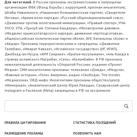
Для читателей:
В России признаны экстремистскими и запрещены
организации ФБК (Фонд борьбы с коррупцией, признан иноагентом),
Штабы Навального, «Национал-большевистская партия», «Свидетели
Иеговы», «Армия воли народа», «Русский общенациональный союз»,
«Движение против нелегальной иммиграции», «Правый сектор», УНА-
УНСО, УПА, «Тризуб им. Степана Бандеры», «Мизантропик дивижн»,
«Меджлис крымскотатарского народа», движение «Артподготовка»,
общероссийская политическая партия «Воля», АУЕ, батальоны «Азов» и
«Айдар». Признаны террористическими и запрещены: «Движение
Талибан», «Имарат Кавказ», «Исламское государство» (ИГ, ИГИЛ),
Джебхад-ан-Нусра, «АУМ Синрике», «Братья-мусульмане», «Аль-Каида в
странах исламского Магриба», «Сеть», «Колумбайн». В РФ признана
нежелательной деятельность «Открытой России», издания «Проект
Медиа». СМИ-иноагентами признаны: телеканал «Дождь», «Медуза»,
«Важные истории», «Голос Америки», радио «Свобода», The Insider,
«Медиазона», ОВД-инфо. Иноагентами признаны общество/центр
«Мемориал», «Аналитический Центр Юрия Левады», Сахаровский центр.
Instagram и Facebook (Metа) запрещены в РФ за экстремизм.
ПРАВИЛА ЦИТИРОВАНИЯ
СТАТИСТИКА ПОСЕЩЕНИЙ
РАЗМЕЩЕНИЕ РЕКЛАМЫ
ПОЗВОНИТЬ НАМ