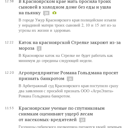
В Красноярском крае мать бросила троих
12:38
сыновей в холодном доме без еды и ушла
на пьянку
28
В городе Ужур Красноярского края полицейские изъяли
у нерадивой матери троих сыновей 2, 10 и 15 лет из-за
угрозы их жизни и здоровью.
Каток на красноярской Стрелке закроют из-за
12:22
мороза
2
В Красноярске каток на Стрелке не будет работать как
минимум до середины следующей недели.
Агропредприятие Романа Гольдмана просят
12:20
признать банкротом
16
В Арбитражный суд Красноярского края поступило сразу
два заявления с просьбой признать ООО «АгроЭлита»
Романа Гольдмана банкротом.
Красноярские ученые по спутниковым
11:53
снимкам оценивают ущерб лесам
от насекомых-вредителей
12
Гусеницы сибирского шелкопряда питаются хвоей деревьев