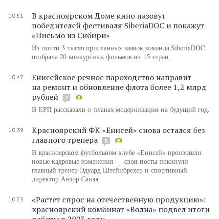
В красноярском Доме кино назовут
10:51
победителей фестиваля SiberiaDOC и покажут
«Письмо из Сибири»
Из почти 3 тысяч присланных заявок команда SiberiaDOC
отобрала 20 конкурсных фильмов из 15 стран.
Енисейское речное пароходство направит
10:47
на ремонт и обновление флота более 1,2 млрд
рублей
7
В ЕРП рассказали о планах модернизации на будущий год.
Красноярский ФК «Енисей» снова остался без
10:39
главного тренера
6
В красноярском футбольном клубе «Енисей» произошли
новые кадровые изменения — свои посты покинули
главный тренер Эдуард Штейнбрехер и спортивный
директор Анзор Саная.
«Растет спрос на отечественную продукцию»:
10:23
красноярский комбинат «Волна» подвел итоги
работы в 2023 году