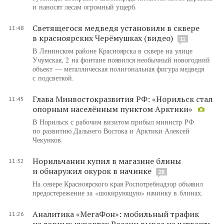
и наносят лесам огромный ущерб.
Светящегося медведя установили в сквере
11:48
в красноярских Черёмушках (видео)
11
В Ленинском районе Красноярска в сквере на улице
Учумская, 2 на фонтане появился необычный новогодний
объект — металлическая полигональная фигура медведя
с подсветкой.
Глава Минвостокразвития РФ: «Норильск стал
11:45
опорным населённым пунктом Арктики»
В Норильск с рабочим визитом прибыл министр РФ
по развитию Дальнего Востока и Арктики Алексей
Чекунков.
Норильчанин купил в магазине блины
11:32
и обнаружил окурок в начинке
28
На севере Красноярского края Роспотребнадзор объявил
предостережение за «шокирующую» начинку в блинах.
Аналитика «МегаФон»: мобильный трафик
11:26
на горных курортах России вырос на четверть