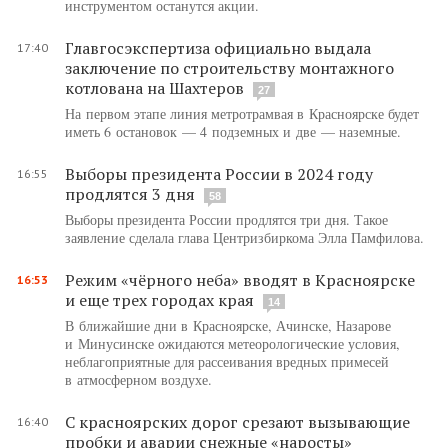
инструментом останутся акции.
Главгосэкспертиза официально выдала
17:40
заключение по строительству монтажного
котлована на Шахтеров
27
На первом этапе линия метротрамвая в Красноярске будет
иметь 6 остановок — 4 подземных и две — наземные.
Выборы президента России в 2024 году
16:55
продлятся 3 дня
58
Выборы президента России продлятся три дня. Такое
заявление сделала глава Центризбиркома Элла Памфилова.
Режим «чёрного неба» вводят в Красноярске
16:53
и еще трех городах края
14
В ближайшие дни в Красноярске, Ачинске, Назарове
и Минусинске ожидаются метеорологические условия,
неблагоприятные для рассеивания вредных примесей
в атмосферном воздухе.
С красноярских дорог срезают вызывающие
16:40
пробки и аварии снежные «наросты»