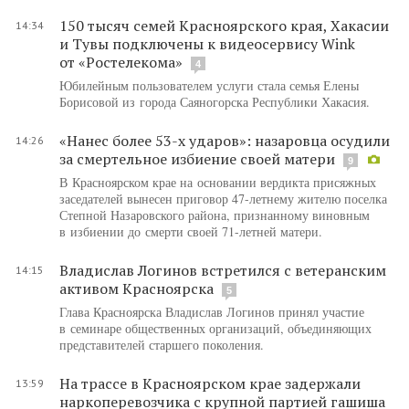
150 тысяч семей Красноярского края, Хакасии
14:34
и Тувы подключены к видеосервису Wink
от «Ростелекома»
4
Юбилейным пользователем услуги стала семья Елены
Борисовой из города Саяногорска Республики Хакасия.
«Нанес более 53-х ударов»: назаровца осудили
14:26
за смертельное избиение своей матери
9
В Красноярском крае на основании вердикта присяжных
заседателей вынесен приговор 47-летнему жителю поселка
Степной Назаровского района, признанному виновным
в избиении до смерти своей 71-летней матери.
Владислав Логинов встретился с ветеранским
14:15
активом Красноярска
5
Глава Красноярска Владислав Логинов принял участие
в семинаре общественных организаций, объединяющих
представителей старшего поколения.
На трассе в Красноярском крае задержали
13:59
наркоперевозчика с крупной партией гашиша