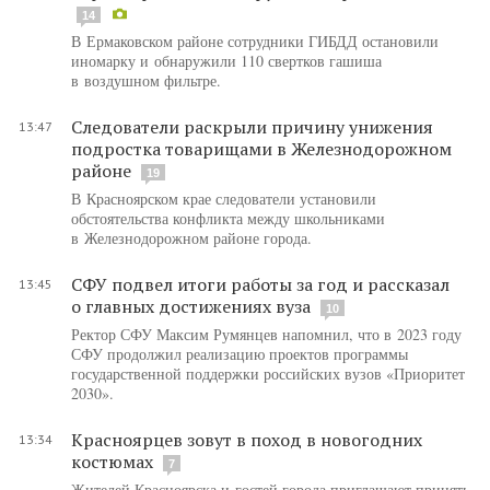
14
В Ермаковском районе сотрудники ГИБДД остановили
иномарку и обнаружили 110 свертков гашиша
в воздушном фильтре.
Следователи раскрыли причину унижения
13:47
подростка товарищами в Железнодорожном
районе
19
В Красноярском крае следователи установили
обстоятельства конфликта между школьниками
в Железнодорожном районе города.
СФУ подвел итоги работы за год и рассказал
13:45
о главных достижениях вуза
10
Ректор СФУ Максим Румянцев напомнил, что в 2023 году
СФУ продолжил реализацию проектов программы
государственной поддержки российских вузов «Приоритет
2030».
Красноярцев зовут в поход в новогодних
13:34
костюмах
7
Жителей Красноярска и гостей города приглашают принять