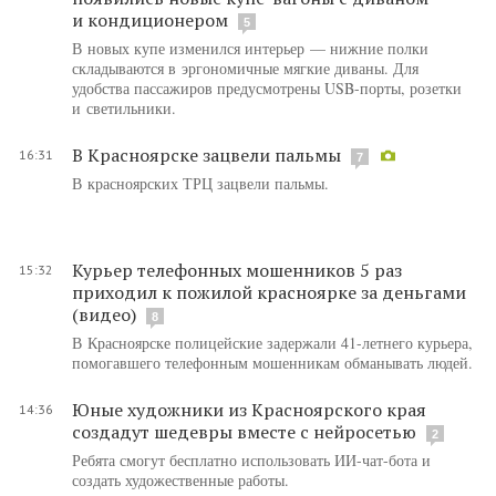
и кондиционером
5
В новых купе изменился интерьер — нижние полки
складываются в эргономичные мягкие диваны. Для
удобства пассажиров предусмотрены USB-порты, розетки
и светильники.
В Красноярске зацвели пальмы
16:31
7
В красноярских ТРЦ зацвели пальмы.
Курьер телефонных мошенников 5 раз
15:32
приходил к пожилой красноярке за деньгами
(видео)
8
В Красноярске полицейские задержали 41-летнего курьера,
помогавшего телефонным мошенникам обманывать людей.
Юные художники из Красноярского края
14:36
создадут шедевры вместе с нейросетью
2
Ребята смогут бесплатно использовать ИИ-чат-бота и
создать художественные работы.