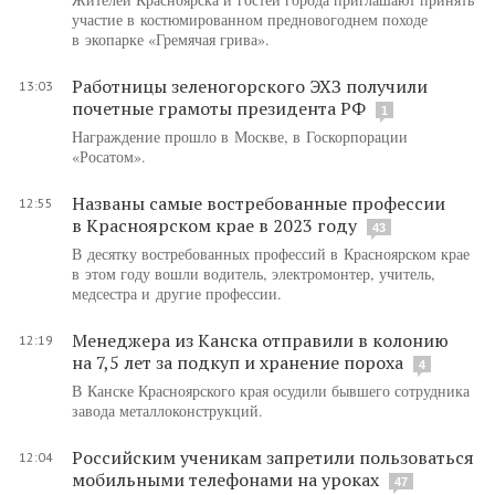
участие в костюмированном предновогоднем походе
в экопарке «Гремячая грива».
Работницы зеленогорского ЭХЗ получили
13:03
почетные грамоты президента РФ
1
Награждение прошло в Москве, в Госкорпорации
«Росатом».
Названы самые востребованные профессии
12:55
в Красноярском крае в 2023 году
43
В десятку востребованных профессий в Красноярском крае
в этом году вошли водитель, электромонтер, учитель,
медсестра и другие профессии.
Менеджера из Канска отправили в колонию
12:19
на 7,5 лет за подкуп и хранение пороха
4
В Канске Красноярского края осудили бывшего сотрудника
завода металлоконструкций.
Российским ученикам запретили пользоваться
12:04
мобильными телефонами на уроках
47