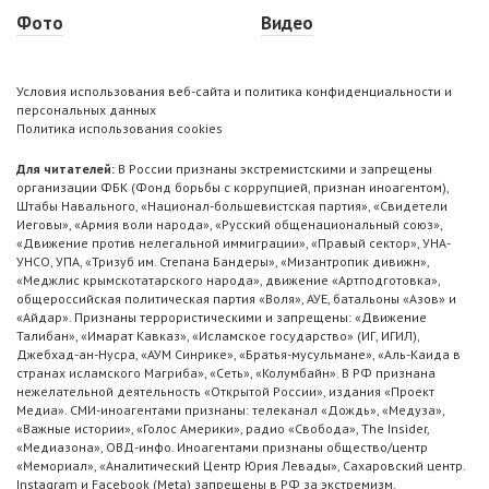
Фото
Видео
Условия использования веб-сайта и политика конфиденциальности и
персональных данных
Политика использования cookies
Для читателей:
В России признаны экстремистскими и запрещены
организации ФБК (Фонд борьбы с коррупцией, признан иноагентом),
Штабы Навального, «Национал-большевистская партия», «Свидетели
Иеговы», «Армия воли народа», «Русский общенациональный союз»,
«Движение против нелегальной иммиграции», «Правый сектор», УНА-
УНСО, УПА, «Тризуб им. Степана Бандеры», «Мизантропик дивижн»,
«Меджлис крымскотатарского народа», движение «Артподготовка»,
общероссийская политическая партия «Воля», АУЕ, батальоны «Азов» и
«Айдар». Признаны террористическими и запрещены: «Движение
Талибан», «Имарат Кавказ», «Исламское государство» (ИГ, ИГИЛ),
Джебхад-ан-Нусра, «АУМ Синрике», «Братья-мусульмане», «Аль-Каида в
странах исламского Магриба», «Сеть», «Колумбайн». В РФ признана
нежелательной деятельность «Открытой России», издания «Проект
Медиа». СМИ-иноагентами признаны: телеканал «Дождь», «Медуза»,
«Важные истории», «Голос Америки», радио «Свобода», The Insider,
«Медиазона», ОВД-инфо. Иноагентами признаны общество/центр
«Мемориал», «Аналитический Центр Юрия Левады», Сахаровский центр.
Instagram и Facebook (Metа) запрещены в РФ за экстремизм.