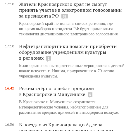
Жители Красноярского края не смогут
17:10
принять участие в электронном голосовании
за президента РФ
82
Красноярский край не попал в список регионов, где
во время выборов президента РФ будет применяться
технология дистанционного электронного голосования.
Нефтетранспортники помогли приобрести
17:10
оборудование учреждениям культуры
в регионах
2
Были организованы торжественные мероприятия в детской
школе искусств г. Ишима, приуроченные к 70-летию
учреждения культуры.
Режим «чёрного неба» продлили
16:42
в Красноярске и Минусинске
5
В Красноярске и Минусинске сохраняются
метеорологические условия, неблагоприятные для
рассеивания вредных примесей в атмосферном воздухе.
В поездах из Красноярска до Адлера
16:36
появились новые купе-вагоны с диваном