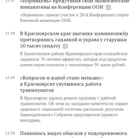
«Норникель» представил свои экологические
12:37
инициативы на Конференции ООН
3
«Норникель» принял участие в 28-й Конференции сторон
Рамочной конвенции ООН.
В Красноярском крае цыганка-коммивояжёр
12:30
притворилась гадалкой и украла у старушки
50 тысяч (видео)
3
В Балахтинском районе Красноярского края полицейские
задержали 35-летнюю аферистку, которая под предлогом
снятия порчи похитила у пенсионерки 50 тысяч рублей.
«Вопросов и жалоб стало меньше»:
12:03
в Красноярске улучшилась работа
травмпунктов
В Красноярске удалось решить проблему с работой
травмпунктов. Об этом на заседании комитета по охране
здоровья и социальной политике рассказали депутатам
Законодательного Собрания представители краевого
минздрава.
Появилось видео обысков у подозреваемого
11:30