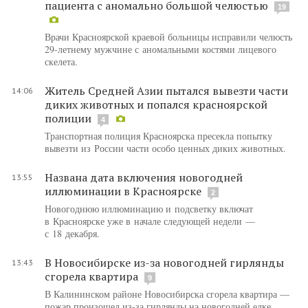
пациента с аномально большой челюстью
19
Врачи Красноярской краевой больницы исправили челюсть
29-летнему мужчине с аномальными костями лицевого
скелета.
Житель Средней Азии пытался вывезти части
14:06
диких животных и попался красноярской
полиции
4
Транспортная полиция Красноярска пресекла попытку
вывезти из России части особо ценных диких животных.
Названа дата включения новогодней
13:55
иллюминации в Красноярске
2
Новогоднюю иллюминацию и подсветку включат
в Красноярске уже в начале следующей недели —
с 18 декабря.
В Новосибирске из-за новогодней гирлянды
13:43
сгорела квартира
9
В Калининском районе Новосибирска сгорела квартира —
пожар произошел из-за гирлянды на новогодней елке.