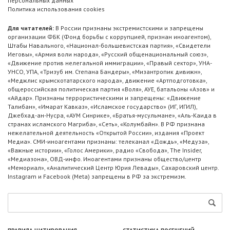
персональных данных
Политика использования cookies
Для читателей:
В России признаны экстремистскими и запрещены
организации ФБК (Фонд борьбы с коррупцией, признан иноагентом),
Штабы Навального, «Национал-большевистская партия», «Свидетели
Иеговы», «Армия воли народа», «Русский общенациональный союз»,
«Движение против нелегальной иммиграции», «Правый сектор», УНА-
УНСО, УПА, «Тризуб им. Степана Бандеры», «Мизантропик дивижн»,
«Меджлис крымскотатарского народа», движение «Артподготовка»,
общероссийская политическая партия «Воля», АУЕ, батальоны «Азов» и
«Айдар». Признаны террористическими и запрещены: «Движение
Талибан», «Имарат Кавказ», «Исламское государство» (ИГ, ИГИЛ),
Джебхад-ан-Нусра, «АУМ Синрике», «Братья-мусульмане», «Аль-Каида в
странах исламского Магриба», «Сеть», «Колумбайн». В РФ признана
нежелательной деятельность «Открытой России», издания «Проект
Медиа». СМИ-иноагентами признаны: телеканал «Дождь», «Медуза»,
«Важные истории», «Голос Америки», радио «Свобода», The Insider,
«Медиазона», ОВД-инфо. Иноагентами признаны общество/центр
«Мемориал», «Аналитический Центр Юрия Левады», Сахаровский центр.
Instagram и Facebook (Metа) запрещены в РФ за экстремизм.