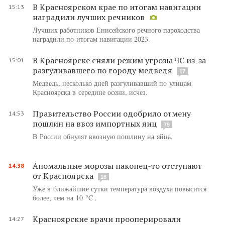
В Красноярском крае по итогам навигации
15:13
наградили лучших речников
Лучших работников Енисейского речного пароходства
наградили по итогам навигации 2023.
В Красноярске сняли режим угрозы ЧС из-за
15:01
разгуливавшего по городу медведя
17
Медведь, несколько дней разгуливавший по улицам
Красноярска в середине осени, исчез.
Правительство России одобрило отмену
14:53
пошлин на ввоз импортных яиц
79
В России обнулят ввозную пошлину на яйца.
Аномальные морозы наконец-то отступают
14:38
от Красноярска
16
Уже в ближайшие сутки температура воздуха повысится
более, чем на 10 °C .
Красноярские врачи прооперировали
14:27