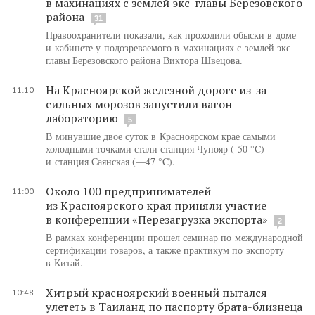
в махинациях с землей экс-главы Березовского
района
31
Правоохранители показали, как проходили обыски в доме
и кабинете у подозреваемого в махинациях с землей экс-
главы Березовского района Виктора Швецова.
На Красноярской железной дороге из-за
11:10
сильных морозов запустили вагон-
лабораторию
5
В минувшие двое суток в Красноярском крае самыми
холодными точками стали станция Чунояр (-50 °C)
и станция Саянская (—47 °C).
Около 100 предпринимателей
11:00
из Красноярского края приняли участие
в конференции «Перезагрузка экспорта»
2
В рамках конференции прошел семинар по международной
сертификации товаров, а также практикум по экспорту
в Китай.
Хитрый красноярский военный пытался
10:48
улететь в Таиланд по паспорту брата-близнеца