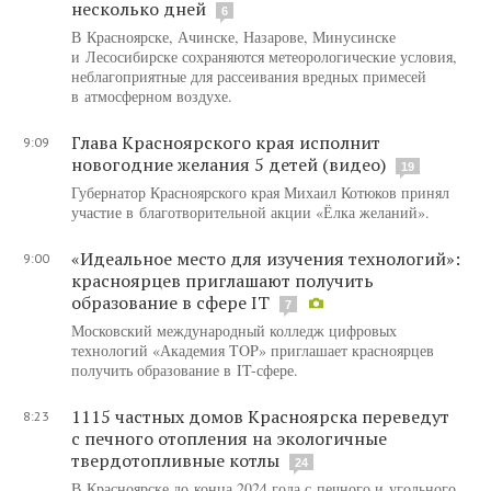
несколько дней
6
В Красноярске, Ачинске, Назарове, Минусинске
и Лесосибирске сохраняются метеорологические условия,
неблагоприятные для рассеивания вредных примесей
в атмосферном воздухе.
Глава Красноярского края исполнит
9:09
новогодние желания 5 детей (видео)
19
Губернатор Красноярского края Михаил Котюков принял
участие в благотворительной акции «Ёлка желаний».
«Идеальное место для изучения технологий»:
9:00
красноярцев приглашают получить
образование в сфере IT
7
Московский международный колледж цифровых
технологий «Академия TOP» приглашает красноярцев
получить образование в IT-сфере.
1115 частных домов Красноярска переведут
8:23
с печного отопления на экологичные
твердотопливные котлы
24
В Красноярске до конца 2024 года с печного и угольного