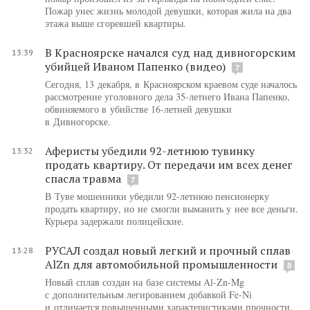
Пожар унес жизнь молодой девушки, которая жила на два
этажа выше сгоревшей квартиры.
В Красноярске начался суд над дивногорским
13:39
убийцей Иваном Папенко (видео)
7
Сегодня, 13 декабря, в Красноярском краевом суде началось
рассмотрение уголовного дела 35-летнего Ивана Папенко,
обвиняемого в убийстве 16-летней девушки
в Дивногорске.
Аферисты убедили 92-летнюю тувинку
13:32
продать квартиру. От передачи им всех денег
спасла травма
7
В Туве мошенники убедили 92-летнюю пенсионерку
продать квартиру, но не смогли выманить у нее все деньги.
Курьера задержали полицейские.
РУСАЛ создал новый легкий и прочный сплав
13:28
AlZn для автомобильной промышленности
8
Новый сплав создан на базе системы Al-Zn-Mg
с дополнительным легированием добавкой Fe-Ni
и отличается повышенными характеристиками прочности.