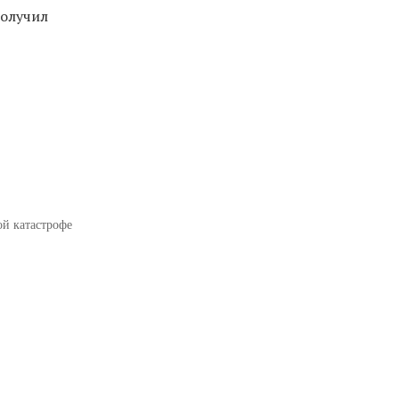
получил
ой катастрофе