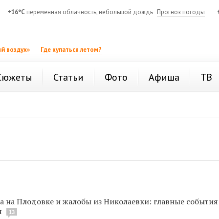
+16°C
переменная облачность, небольшой дождь
Прогноз погоды
й воздух»
Где купаться летом?
Сюжеты
Статьи
Фото
Афиша
ТВ
а на Плодовке и жалобы из Николаевки: главные события
я
13