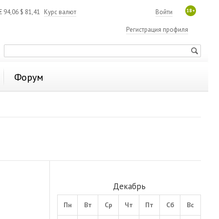
18+
€
94,06
$
81,41
Курс валют
Войти
Регистрация профиля
Форум
Декабрь
Пн
Вт
Ср
Чт
Пт
Сб
Вс