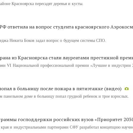
айоне Красноярска пересадят деревья и кусты.
РФ ответила на вопрос студента красноярского Аэрокос
леджа Никита Боков задал вопрос о будущем системы СПО.
орана из Красноярска стали лауреатами престижной прем
атами VI Национальной профессиональной премии «Лучшие в индустрии 
опал в больницу после пожара в пятиэтажке (видео)
м панельном доме в больницу попал грудной ребенок и трое взрослых.
граммы господдержки российских вузов «Приоритет 203
 края и индустриальными партнерами СФУ разработал концепцию научн