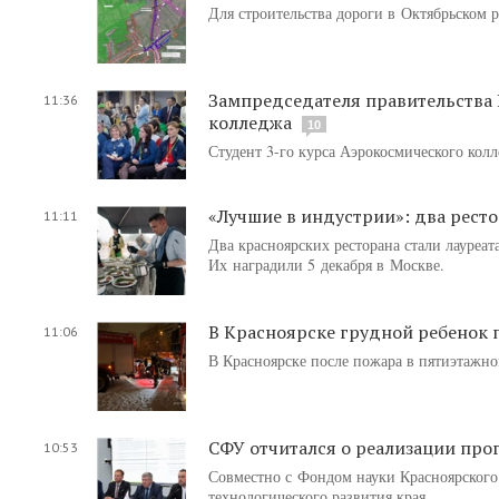
Для строительства дороги в Октябрьском р
Зампредседателя правительства 
11:36
колледжа
10
Студент 3-го курса Аэрокосмического кол
«Лучшие в индустрии»: два рест
11:11
Два красноярских ресторана стали лауре
Их наградили 5 декабря в Москве.
В Красноярске грудной ребенок п
11:06
В Красноярске после пожара в пятиэтажно
СФУ отчитался о реализации про
10:53
Совместно с Фондом науки Красноярского
технологического развития края.