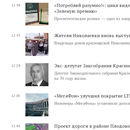
«Потребляй разумно!»: цикл вид
12:38
«Зеленую премию»
Просветительские ролики — одно из напр
Жители Николаевки вновь высту
12:33
Владельцы домов красноярской Николаевки
Экс-депутат Заксобрания Красно
12:28
Депутат Законодательного собрания Красн
на 70 году жизни.
«МегаФон» улучшил покрытие LT
12:05
Инженеры «МегаФона» установили дополн
Проект дороги в районе Плодово
11:46