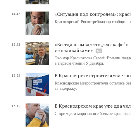
«Ситуация под контролем»: крас
14:43
Красноярский Роспотребнадзор сообщил, ч
«Всегда называл это „зло-кафе“»
13:52
с «наливайками»
53
Экс-мэр Красноярска Сергей Еремин подд
в первом чтении 5 декабря.
В Красноярске строителям метро 
13:35
Красноярские метростроители остались бе
за задержку.
В Красноярском крае уже два че
13:19
С приходом морозов все больше краснояр