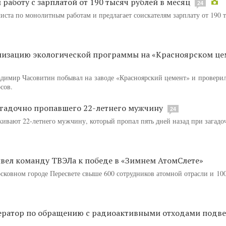
работу с зарплатой от 190 тысяч рублей в месяц
24
ста по монолитным работам и предлагает соискателям зарплату от 190 т
лизацию экологической программы на «Красноярском ц
адимир Часовитин побывал на заводе «Красноярский цемент» и проверил
сов.
агадочно пропавшего 22-летнего мужчину
24
ивают 22-летнего мужчину, который пропал пять дней назад при загад
вел команду ТВЭЛа к победе в «Зимнем АтомСлете»
ковном городе Пересвете свыше 600 сотрудников атомной отрасли и 100
ератор по обращению с радиоактивными отходами подве