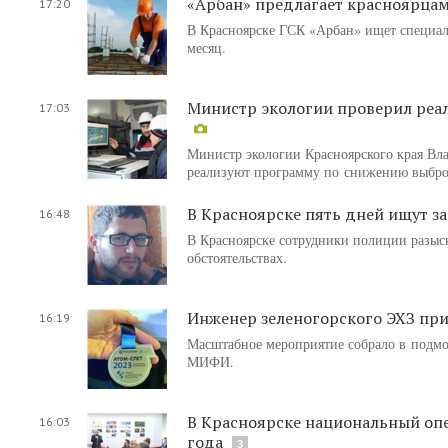
«Арбан» предлагает красноярцам 
17:20
В Красноярске ГСК «Арбан» ищет специали
месяц.
Министр экологии проверил реа
17:03
Министр экологии Красноярского края Вл
реализуют программу по снижению выбро
В Красноярске пять дней ищут з
16:48
В Красноярске сотрудники полиции разыск
обстоятельствах.
Инженер зеленогорского ЭХЗ при
16:19
Масштабное мероприятие собрало в подмос
МИФИ.
В Красноярске национальный оп
16:03
года
3