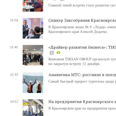
Главной темой встречи стало развитие си
Спикер Заксобрания Красноярског
15:58
В Красноярском лицее № 9 «Лидер» имени
Красноярского края Алексей Додатко.
«Драйвер развития бизнеса»: TI
15:45
2
Компания TIKSAN GROUP организует путе
на закрытую встречу 12 декабря.
Аналитика МТС: россияне в поез
15:33
Самый быстрый прирост турпотока среди 
На предприятия Красноярского к
14:52
В Красноярском крае на предприятия приор