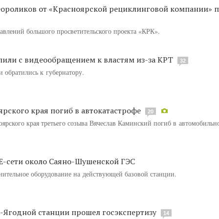
еороликов от «Красноярской рециклинговой компании» 
авлений большого просветительского проекта «КРК».
пили с видеообращением к властям из-за КРТ
32
 обратились к губернатору.
ярского края погиб в автокатастрофе
20
оярского края третьего созыва Вячеслав Каминский погиб в автомобильн
E-сети около Саяно-Шушенской ГЭС
ительное оборудование на действующей базовой станции.
-Ягодной станции прошел госэкспертизу
14