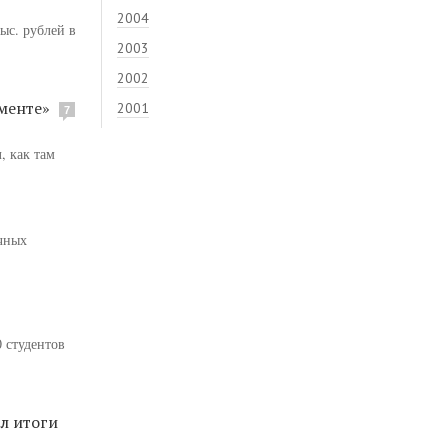
2004
ыс. рублей в
2003
2002
ементе»
2001
7
, как там
очных
 студентов
л итоги