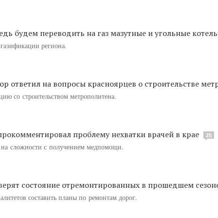
едь будем переводить на газ мазутные и угольные котел
е газификации региона.
ор ответил на вопросы красноярцев о строительстве мет
ию со строительством метрополитена.
прокомментировал проблему нехватки врачей в крае
25
 на сложности с получением медпомощи.
верят состояние отремонтированных в прошедшем сезон
литетов составить планы по ремонтам дорог.