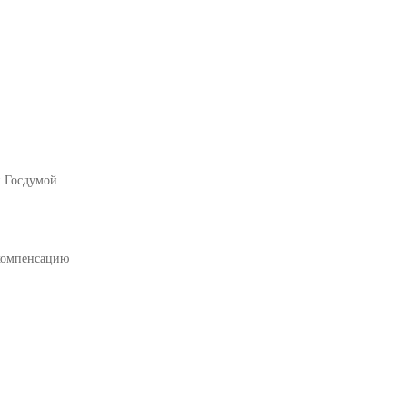
й Госдумой
 компенсацию