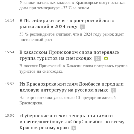
Ученики начальных классов в Красноярске могут остаться
дома при температуре −32˚С за окном.
ВТБ: сибиряки верят в рост российского
16:14
рынка акций в 2024 году
6
53 % респондентов считают, что в 2024 году рынок ждет
постепенный рост.
В хакасском Приисковом снова потерялась
15:54
группа туристов на снегоходах
10
В поселке Приисковый в Хакасии снова потерялась группа
туристов на снегоходах.
Из Красноярска жителям Донбасса передали
15:52
деловую литературу на русском языке
6
На акцию откликнулось около 10 предпринимателей
Красноярска.
«Губернские аптеки» теперь принимают
15:50
и начисляют бонусы «СберСпасибо» по всему
Красноярскому краю
6