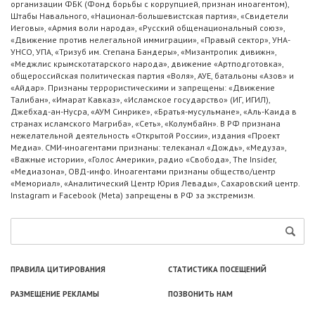
организации ФБК (Фонд борьбы с коррупцией, признан иноагентом),
Штабы Навального, «Национал-большевистская партия», «Свидетели
Иеговы», «Армия воли народа», «Русский общенациональный союз»,
«Движение против нелегальной иммиграции», «Правый сектор», УНА-
УНСО, УПА, «Тризуб им. Степана Бандеры», «Мизантропик дивижн»,
«Меджлис крымскотатарского народа», движение «Артподготовка»,
общероссийская политическая партия «Воля», АУЕ, батальоны «Азов» и
«Айдар». Признаны террористическими и запрещены: «Движение
Талибан», «Имарат Кавказ», «Исламское государство» (ИГ, ИГИЛ),
Джебхад-ан-Нусра, «АУМ Синрике», «Братья-мусульмане», «Аль-Каида в
странах исламского Магриба», «Сеть», «Колумбайн». В РФ признана
нежелательной деятельность «Открытой России», издания «Проект
Медиа». СМИ-иноагентами признаны: телеканал «Дождь», «Медуза»,
«Важные истории», «Голос Америки», радио «Свобода», The Insider,
«Медиазона», ОВД-инфо. Иноагентами признаны общество/центр
«Мемориал», «Аналитический Центр Юрия Левады», Сахаровский центр.
Instagram и Facebook (Metа) запрещены в РФ за экстремизм.
ПРАВИЛА ЦИТИРОВАНИЯ
СТАТИСТИКА ПОСЕЩЕНИЙ
РАЗМЕЩЕНИЕ РЕКЛАМЫ
ПОЗВОНИТЬ НАМ