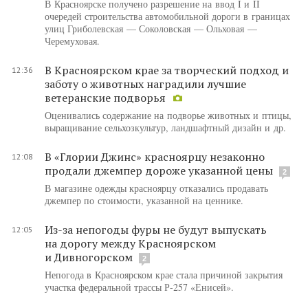
В Красноярске получено разрешение на ввод I и II
очередей строительства автомобильной дороги в границах
улиц Гриболевская — Соколовская — Ольховая —
Черемуховая.
В Красноярском крае за творческий подход и
12:36
заботу о животных наградили лучшие
ветеранские подворья
Оценивались содержание на подворье животных и птицы,
выращивание сельхозкультур, ландшафтный дизайн и др.
В «Глории Джинс» красноярцу незаконно
12:08
продали джемпер дороже указанной цены
2
В магазине одежды красноярцу отказались продавать
джемпер по стоимости, указанной на ценнике.
Из-за непогоды фуры не будут выпускать
12:05
на дорогу между Красноярском
и Дивногорском
2
Непогода в Красноярском крае стала причиной закрытия
участка федеральной трассы Р-257 «Енисей».