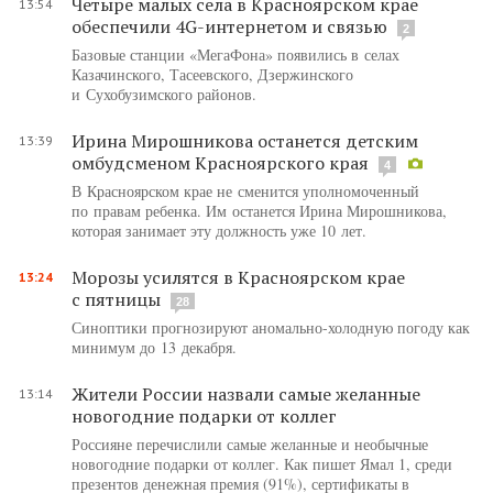
Четыре малых села в Красноярском крае
13:54
обеспечили 4G-интернетом и связью
2
Базовые станции «МегаФона» появились в селах
Казачинского, Тасеевского, Дзержинского
и Сухобузимского районов.
Ирина Мирошникова останется детским
13:39
омбудсменом Красноярского края
4
В Красноярском крае не сменится уполномоченный
по правам ребенка. Им останется Ирина Мирошникова,
которая занимает эту должность уже 10 лет.
Морозы усилятся в Красноярском крае
13:24
с пятницы
28
Синоптики прогнозируют аномально-холодную погоду как
минимум до 13 декабря.
Жители России назвали самые желанные
13:14
новогодние подарки от коллег
Россияне перечислили самые желанные и необычные
новогодние подарки от коллег. Как пишет Ямал 1, среди
презентов денежная премия (91%), сертификаты в