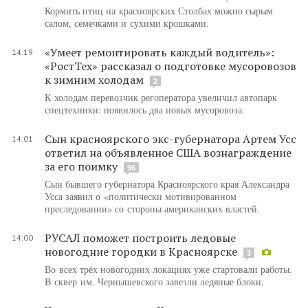
Кормить птиц на красноярских Столбах можно сырым
салом, семечками и сухими крошками.
«Умеет ремонтировать каждый водитель»:
14:19
«РостТех» рассказал о подготовке мусоровозов
к зимним холодам
2
К холодам перевозчик регоператора увеличил автопарк
спецтехники: появилось два новых мусоровоза.
Сын красноярского экс-губернатора Артем Усс
14:01
ответил на объявленное США вознаграждение
за его поимку
96
Сын бывшего губернатора Красноярского края Александра
Усса заявил о «политически мотивированном
преследовании» со стороны американских властей.
РУСАЛ поможет построить ледовые
14:00
новогодние городки в Красноярске
3
Во всех трёх новогодних локациях уже стартовали работы.
В сквер им. Чернышевского завезли ледяные блоки.