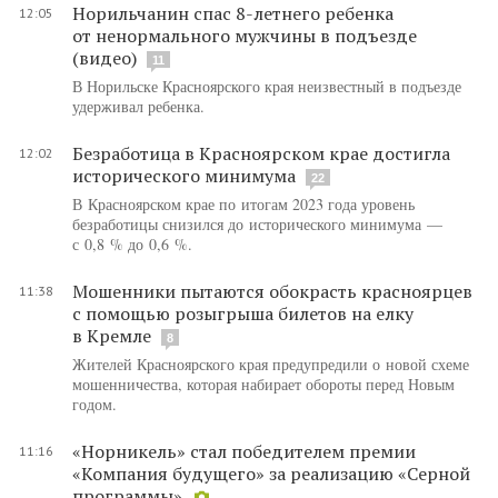
Норильчанин спас 8-летнего ребенка
12:05
от ненормального мужчины в подъезде
(видео)
11
В Норильске Красноярского края неизвестный в подъезде
удерживал ребенка.
Безработица в Красноярском крае достигла
12:02
исторического минимума
22
В Красноярском крае по итогам 2023 года уровень
безработицы снизился до исторического минимума —
с 0,8 % до 0,6 %.
Мошенники пытаются обокрасть красноярцев
11:38
с помощью розыгрыша билетов на елку
в Кремле
8
Жителей Красноярского края предупредили о новой схеме
мошенничества, которая набирает обороты перед Новым
годом.
«Норникель» стал победителем премии
11:16
«Компания будущего» за реализацию «Серной
программы»