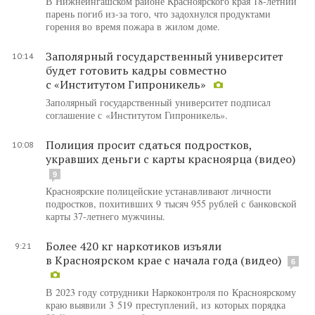
В Нижнеингашском районе Красноярского края 18-летний
парень погиб из-за того, что задохнулся продуктами
горения во время пожара в жилом доме.
Заполярный государственный университет
10:14
будет готовить кадры совместно
с «Институтом Гипроникель»
Заполярный государственный университет подписал
соглашение с «Институтом Гипроникель».
Полиция просит сдаться подростков,
10:08
укравших деньги с карты красноярца (видео)
9
Красноярские полицейские устанавливают личности
подростков, похитивших 9 тысяч 955 рублей с банковской
карты 37-летнего мужчины.
Более 420 кг наркотиков изъяли
9:21
в Красноярском крае с начала года (видео)
6
В 2023 году сотрудники Наркоконтроля по Красноярскому
краю выявили 3 519 преступлений, из которых порядка