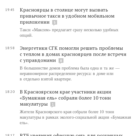
Красноярцы в столице могут вызвать
19:45
привычное такси в удобном мобильном
приложении
5
Такси «Максим» предлагает сразу несколько удобных
опций.
Энергетики СГК помогли решить проблемы
18:58
с теплом в домах красноярцев после встречи
с управдомами
8
В большинстве домов проблема была одна и та же —
неравномерное распределение ресурса: в доме или
в отдельно взятой квартире.
В Красноярском крае участники акции
18:20
«Бумажная ель» собрали более 10 тонн
макулатуры
1
Жители Красноярского края собрали более 10 тонн
макулатуры в рамках эколого-социальной акции «Бумажная
ель».
ВТБ увеличит офисную сеть для розничных
18:17