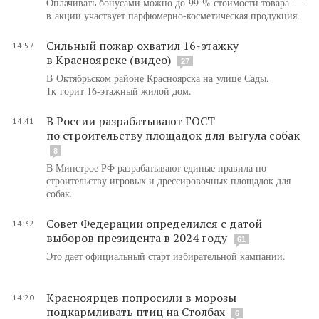
Оплачивать бонусами можно до 99 % стоимости товара —
в акции участвует парфюмерно-косметическая продукция.
Сильный пожар охватил 16-этажку
14:57
в Красноярске (видео)
27
В Октябрьском районе Красноярска на улице Сады,
1к горит 16-этажный жилой дом.
В России разрабатывают ГОСТ
14:41
по строительству площадок для выгула собак
8
В Минстрое РФ разрабатывают единые правила по
строительству игровых и дрессировочных площадок для
собак.
Совет Федерации определился с датой
14:32
выборов президента в 2024 году
61
Это дает официальный старт избирательной кампании.
Красноярцев попросили в морозы
14:20
подкармливать птиц на Столбах
6