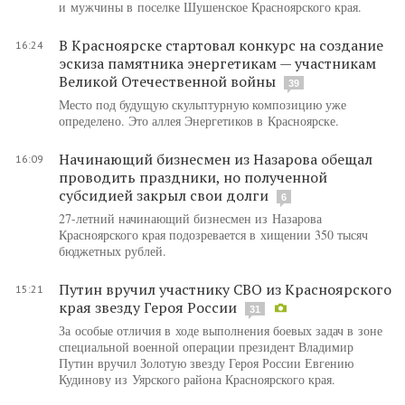
и мужчины в поселке Шушенское Красноярского края.
В Красноярске стартовал конкурс на создание
16:24
эскиза памятника энергетикам — участникам
Великой Отечественной войны
39
Место под будущую скульптурную композицию уже
определено. Это аллея Энергетиков в Красноярске.
Начинающий бизнесмен из Назарова обещал
16:09
проводить праздники, но полученной
субсидией закрыл свои долги
6
27-летний начинающий бизнесмен из Назарова
Красноярского края подозревается в хищении 350 тысяч
бюджетных рублей.
Путин вручил участнику СВО из Красноярского
15:21
края звезду Героя России
31
За особые отличия в ходе выполнения боевых задач в зоне
специальной военной операции президент Владимир
Путин вручил Золотую звезду Героя России Евгению
Кудинову из Уярского района Красноярского края.