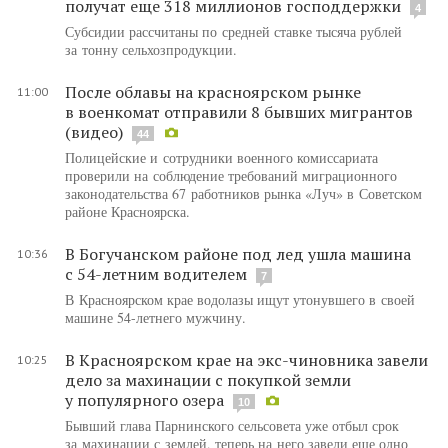
получат еще 318 миллионов господдержки
4
Субсидии рассчитаны по средней ставке тысяча рублей
за тонну сельхозпродукции.
После облавы на красноярском рынке
11:00
в военкомат отправили 8 бывших мигрантов
(видео)
44
Полицейские и сотрудники военного комиссариата
проверили на соблюдение требований миграционного
законодательства 67 работников рынка «Луч» в Советском
районе Красноярска.
В Богучанском районе под лед ушла машина
10:36
с 54-летним водителем
7
В Красноярском крае водолазы ищут утонувшего в своей
машине 54-летнего мужчину.
В Красноярском крае на экс-чиновника завели
10:25
дело за махинации с покупкой земли
у популярного озера
10
Бывший глава Парнинского сельсовета уже отбыл срок
за махинации с землей, теперь на него завели еще одно