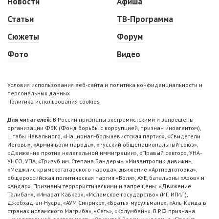
Новости
Афиша
Статьи
ТВ-Программа
Сюжеты
Форум
Фото
Видео
Условия использования веб-сайта и политика конфиденциальности и
персональных данных
Политика использования cookies
Для читателей:
В России признаны экстремистскими и запрещены
организации ФБК (Фонд борьбы с коррупцией, признан иноагентом),
Штабы Навального, «Национал-большевистская партия», «Свидетели
Иеговы», «Армия воли народа», «Русский общенациональный союз»,
«Движение против нелегальной иммиграции», «Правый сектор», УНА-
УНСО, УПА, «Тризуб им. Степана Бандеры», «Мизантропик дивижн»,
«Меджлис крымскотатарского народа», движение «Артподготовка»,
общероссийская политическая партия «Воля», АУЕ, батальоны «Азов» и
«Айдар». Признаны террористическими и запрещены: «Движение
Талибан», «Имарат Кавказ», «Исламское государство» (ИГ, ИГИЛ),
Джебхад-ан-Нусра, «АУМ Синрике», «Братья-мусульмане», «Аль-Каида в
странах исламского Магриба», «Сеть», «Колумбайн». В РФ признана