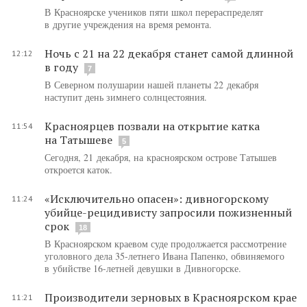
В Красноярске учеников пяти школ перераспределят
в другие учреждения на время ремонта.
Ночь с 21 на 22 декабря станет самой длинной
12:12
в году
7
В Северном полушарии нашей планеты 22 декабря
наступит день зимнего солнцестояния.
Красноярцев позвали на открытие катка
11:54
на Татышеве
5
Сегодня, 21 декабря, на красноярском острове Татышев
откроется каток.
«Исключительно опасен»: дивногорскому
11:24
убийце-рецидивисту запросили пожизненный
срок
18
В Красноярском краевом суде продолжается рассмотрение
уголовного дела 35-летнего Ивана Папенко, обвиняемого
в убийстве 16-летней девушки в Дивногорске.
Производители зерновых в Красноярском крае
11:21