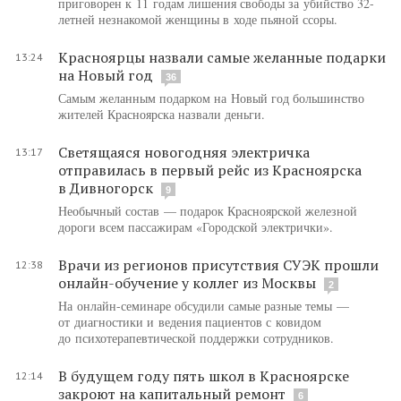
приговорен к 11 годам лишения свободы за убийство 32-
летней незнакомой женщины в ходе пьяной ссоры.
Красноярцы назвали самые желанные подарки
13:24
на Новый год
36
Самым желанным подарком на Новый год большинство
жителей Красноярска назвали деньги.
Светящаяся новогодняя электричка
13:17
отправилась в первый рейс из Красноярска
в Дивногорск
9
Необычный состав — подарок Красноярской железной
дороги всем пассажирам «Городской электрички».
Врачи из регионов присутствия СУЭК прошли
12:38
онлайн-обучение у коллег из Москвы
2
На онлайн-семинаре обсудили самые разные темы —
от диагностики и ведения пациентов с ковидом
до психотерапевтической поддержки сотрудников.
В будущем году пять школ в Красноярске
12:14
закроют на капитальный ремонт
6