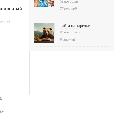
62 новости
напольный
77 статей
польный
Тайга на тарелке
96 новостей
9 статей
нь
рк»