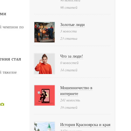
96 статей
ими
Золотые люди
й чемпион по
3 новости
23 статьи
Что за люди!
ения стал
0 новостей
14 статей
й тяжелое
Мошенничество в
интернете
241 новость
19 статей
История Красноярска и края
2374 новости