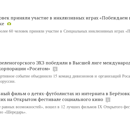
ловек приняли участие в инклюзивных играх «Побеждаем 
ке
более 60 человек приняли участие в Специальных инклюзивных играх «
зеленогорского ЭХЗ победили в Высшей лиге междунаро
корпорации «Росатом»
5
ртивное событие объединило 15 команд дивизионов и организаций Рос
лоруссии.
ный фильм о детях-футболистах из интерната в Берёзовк
ших на Открытом фестивале социального кино
1
 равных возможностей», вошел в 12 лучших фильмов IХ Открытого фес
но «Шередарь».