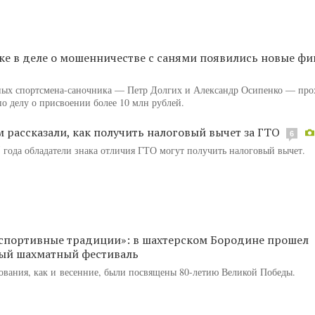
ке в деле о мошенничестве с санями появились новые ф
ных спортсмена-саночника — Петр Долгих и Александр Осипенко — про
о делу о присвоении более 10 млн рублей.
 рассказали, как получить налоговый вычет за ГТО
6
5 года обладатели знака отличия ГТО могут получить налоговый вычет.
спортивные традиции»: в шахтерском Бородине прошел
ый шахматный фестиваль
ования, как и весенние, были посвящены 80-летию Великой Победы.