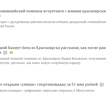
 олимпийский чемпион встретился с юными красноярск
 крае с двухдневным рабочим визитом побывал двукратный олимпийски
ний Рылов.
ий Бахмут боец из Красноярска рассказал, как после ран
м
1
альной военной операции из Красноярска Вадим Коновалов, получивши
мутом, рассказал, как начал новую спортивную карьеру.
е открыли «умную» спортплощадку за 35 млн рублей
3
вная площадка с цифровыми сервисами открылась в Минусинске.