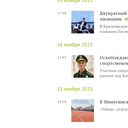
19 ноября 2025
Двукратный
17:38
пловцами
В Красноярском
плаванию Евге
18 ноября 2025
Освобождавш
11:41
спортсмено
Участник специ
ранение под Бах
11 ноября 2025
В Минусинск
14:29
«Умная» спорти