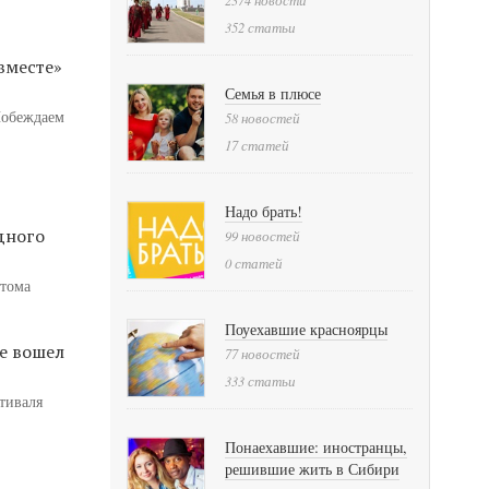
352 статьи
вместе»
Семья в плюсе
Побеждаем
58 новостей
17 статей
Надо брать!
дного
99 новостей
0 статей
атома
Поуехавшие красноярцы
е вошел
77 новостей
333 статьи
тиваля
Понаехавшие: иностранцы,
решившие жить в Сибири