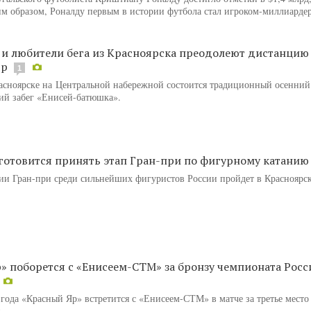
им образом, Роналду первым в истории футбола стал игроком-миллиарде
и любители бега из Красноярска преодолеют дистанцию
тр
1
расноярске на Центральной набережной состоится традиционный осенний
кий забег «Енисей-батюшка».
готовится принять этап Гран-при по фигурному катанию
рии Гран-при среди сильнейших фигуристов России пройдет в Красноярск
» поборется с «Енисеем-СТМ» за бронзу чемпионата Росс
 года «Красный Яр» встретится с «Енисеем-СТМ» в матче за третье мест
.