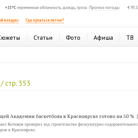
+21°C
переменная облачность, дождь, гроза
Прогноз погоды
€
93,
й воздух»
Где купаться летом?
Сюжеты
Статьи
Фото
Афиша
ТВ
/ стр. 353
щей Академии баскетбола в Красноярске готово на 50 %
аил Котюков проверил ход строительства физкультурно-оздоровительног
ров в Красноярске.