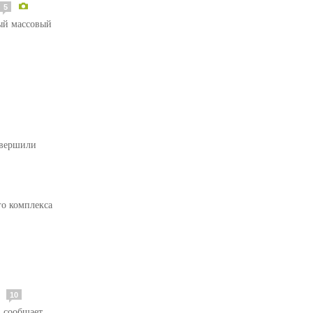
5
ный массовый
овершили
го комплекса
м
10
, сообщает