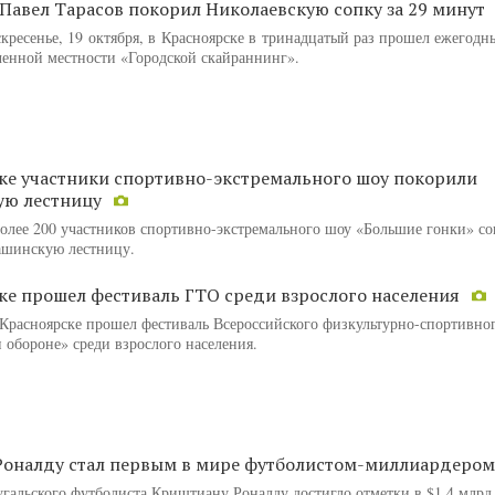
Павел Тарасов покорил Николаевскую сопку за 29 минут
кресенье, 19 октября, в Красноярске в тринадцатый раз прошел ежегод
еченной местности «Городской скайраннинг».
ке участники спортивно-экстремального шоу покорили
ую лестницу
более ​200 участников спортивно-экстремального шоу «Большие гонки» с
ашинскую лестницу.
ке прошел фестиваль ГТО среди взрослого населения
в Красноярске прошел фестиваль Всероссийского физкультурно-спортивно
и обороне» среди взрослого населения.
Роналду стал первым в мире футболистом-миллиардеро
угальского футболиста Криштиану Роналду достигло отметки в $1,4 млрд