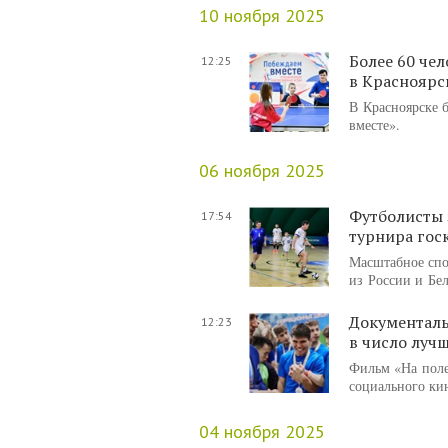
10 ноября 2025
Более 60 че
12:25
в Красноярс
В Красноярске 
вместе».
06 ноября 2025
Футболисты 
17:54
турнира гос
Масштабное спо
из России и Бе
Документаль
12:23
в число луч
Фильм «На поле
социального ки
04 ноября 2025