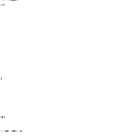
ром.
е.
ии
о чемпионата