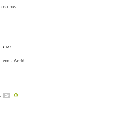
а основу
льске
Tennis World
а
29