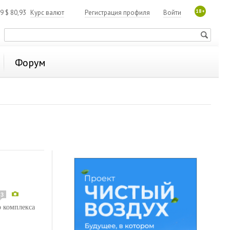
18+
19
$
80,93
Курс валют
Регистрация профиля
Войти
Форум
3
о комплекса