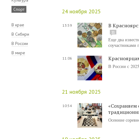
Спорт
24 ноября 2025
В крае
В Красноярс
13:59
11
В Сибири
Еще два извест
В России
соучастниками п
В мире
Красноярцам
11:06
В России с 202
21 ноября 2025
«Сохраняем 
10:54
традиционн
Осенние соревн