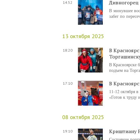
Дивногорец 
14:52
В минувшее вос
забег по перес
13 октября 2025
В Красноярс
18:20
Торгашинск
В Красноярске 
подъем на Торг
В Красноярс
17:10
11-12 октября 
«Готов к труду 
08 октября 2025
Криштиану 
19:10
Состояние порт