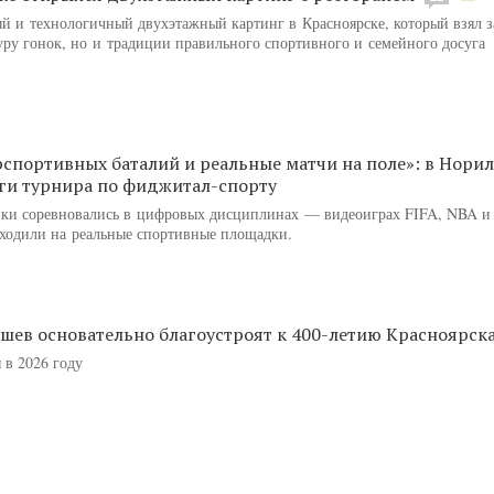
и технологичный двухэтажный картинг в Красноярске, который взял з
туру гонок, но и традиции правильного спортивного и семейного досуга
рспортивных баталий и реальные матчи на поле»: в Нори
ги турнира по фиджитал-спорту
ики соревновались в цифровых дисциплинах — видеоиграх FIFA, NBA и 
выходили на реальные спортивные площадки.
шев основательно благоустроят к 400-летию Красноярск
 в 2026 году