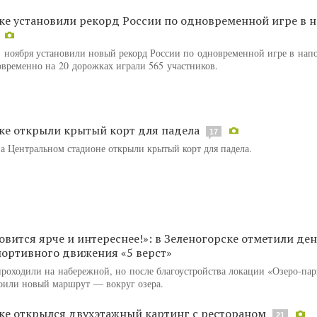
ке установили рекорд России по одновременной игре в 
1 ноября установили новый рекорд России по одновременной игре в на
временно на 20 дорожках играли 565 участников.
ке открыли крытый корт для падела
17
на Центральном стадионе открыли крытый корт для падела.
овится ярче и интереснее!»: в Зеленогорске отметили де
ортивного движения «5 верст»
проходили на набережной, но после благоустройства локации «Озеро-па
оили новый маршрут — вокруг озера.
ке открылся двухэтажный картинг с рестораном
21