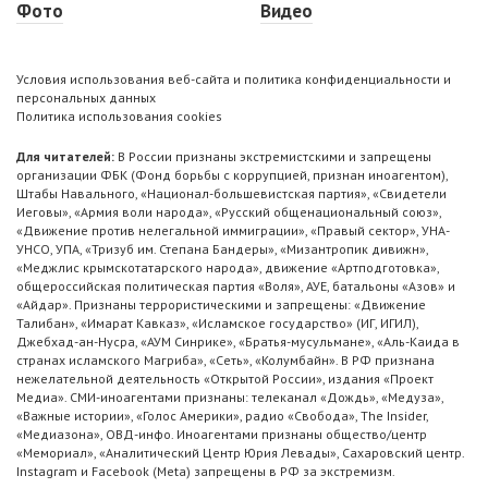
Фото
Видео
Условия использования веб-сайта и политика конфиденциальности и
персональных данных
Политика использования cookies
Для читателей:
В России признаны экстремистскими и запрещены
организации ФБК (Фонд борьбы с коррупцией, признан иноагентом),
Штабы Навального, «Национал-большевистская партия», «Свидетели
Иеговы», «Армия воли народа», «Русский общенациональный союз»,
«Движение против нелегальной иммиграции», «Правый сектор», УНА-
УНСО, УПА, «Тризуб им. Степана Бандеры», «Мизантропик дивижн»,
«Меджлис крымскотатарского народа», движение «Артподготовка»,
общероссийская политическая партия «Воля», АУЕ, батальоны «Азов» и
«Айдар». Признаны террористическими и запрещены: «Движение
Талибан», «Имарат Кавказ», «Исламское государство» (ИГ, ИГИЛ),
Джебхад-ан-Нусра, «АУМ Синрике», «Братья-мусульмане», «Аль-Каида в
странах исламского Магриба», «Сеть», «Колумбайн». В РФ признана
нежелательной деятельность «Открытой России», издания «Проект
Медиа». СМИ-иноагентами признаны: телеканал «Дождь», «Медуза»,
«Важные истории», «Голос Америки», радио «Свобода», The Insider,
«Медиазона», ОВД-инфо. Иноагентами признаны общество/центр
«Мемориал», «Аналитический Центр Юрия Левады», Сахаровский центр.
Instagram и Facebook (Metа) запрещены в РФ за экстремизм.