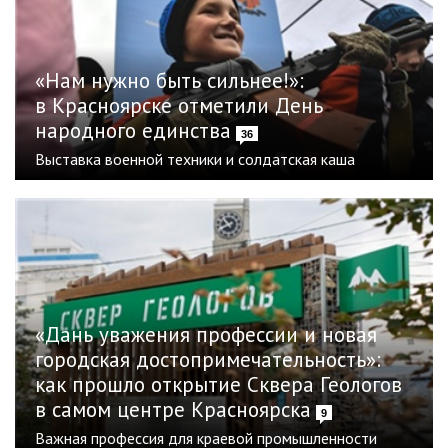
«Нам нужно быть сильнее!»:
в Красноярске отметили День
народного единства
36
Выставка военной техники и солдатская каша
«Дань уважения профессии и новая
городская достопримечательность»:
как прошло открытие Сквера Геологов
в самом центре Красноярска
9
Важная профессия для краевой промышленности