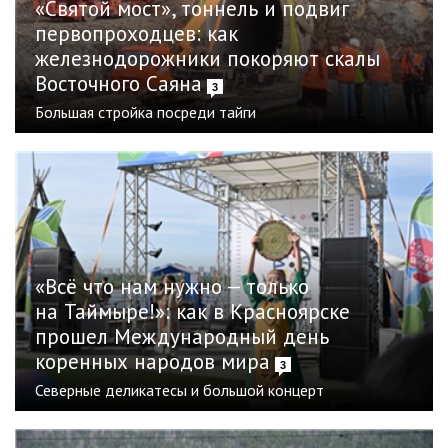
«Святой мост», тоннель и подвиг
первопроходцев: как
железнодорожники покоряют скалы
Восточного Саяна
3
Большая стройка посреди тайги
«Всё что нам нужно — только
на Таймыре!»: как в Красноярске
прошел Международный день
коренных народов мира
3
Северные деликатесы и большой концерт