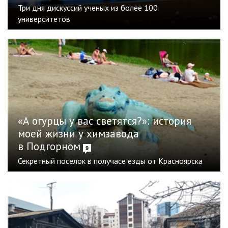
Три дня дискуссий ученых из более 100
университетов
«А огурцы у вас светятся?»: история
моей жизни у химзавода
в Подгорном
9
Секретный поселок в получасе езды от Красноярска