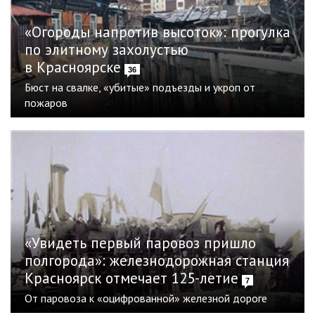
«Огороды напротив высоток»: прогулка
по элитному захолустью
в Красноярске
36
Бюст на свалке, «убитые» подъезды и укроп от
пожаров
«Увидеть первый паровоз пришло
полгорода»: железнодорожная станция
Красноярск отмечает 125-летие
7
От паровоза к «оцифрованной» железной дороге