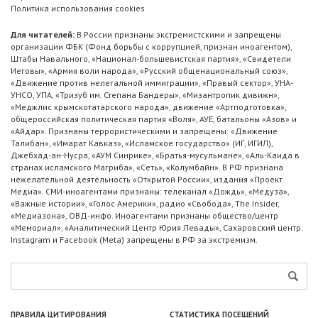
Политика использования cookies
Для читателей:
В России признаны экстремистскими и запрещены
организации ФБК (Фонд борьбы с коррупцией, признан иноагентом),
Штабы Навального, «Национал-большевистская партия», «Свидетели
Иеговы», «Армия воли народа», «Русский общенациональный союз»,
«Движение против нелегальной иммиграции», «Правый сектор», УНА-
УНСО, УПА, «Тризуб им. Степана Бандеры», «Мизантропик дивижн»,
«Меджлис крымскотатарского народа», движение «Артподготовка»,
общероссийская политическая партия «Воля», АУЕ, батальоны «Азов» и
«Айдар». Признаны террористическими и запрещены: «Движение
Талибан», «Имарат Кавказ», «Исламское государство» (ИГ, ИГИЛ),
Джебхад-ан-Нусра, «АУМ Синрике», «Братья-мусульмане», «Аль-Каида в
странах исламского Магриба», «Сеть», «Колумбайн». В РФ признана
нежелательной деятельность «Открытой России», издания «Проект
Медиа». СМИ-иноагентами признаны: телеканал «Дождь», «Медуза»,
«Важные истории», «Голос Америки», радио «Свобода», The Insider,
«Медиазона», ОВД-инфо. Иноагентами признаны общество/центр
«Мемориал», «Аналитический Центр Юрия Левады», Сахаровский центр.
Instagram и Facebook (Metа) запрещены в РФ за экстремизм.
ПРАВИЛА ЦИТИРОВАНИЯ
СТАТИСТИКА ПОСЕЩЕНИЙ