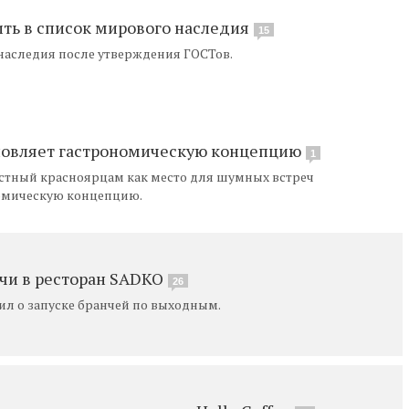
ть в список мирового наследия
15
 наследия после утверждения ГОСТов.
бновляет гастрономическую концепцию
1
вестный красноярцам как место для шумных встреч
номическую концепцию.
чи в ресторан SADKO
26
л о запуске бранчей по выходным.