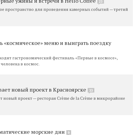
ные ужины и встречи в Hello Coffee
23
ьное пространство для проведения камерных событий — третий
ь «космическое» меню и выиграть поездку
оходит гастрономический фестиваль «Первые в космосе»,
человека в космос.
ывает новый проект в Красноярске
33
оет новый проект — ресторан Crème de la Crème в микрорайоне
ематические морские дни
9