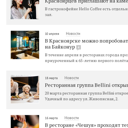
Красноярцев приглашают на камер
В гастрокофейне Hello Coffee есть отдел
зал.
Новости
10 апреля
В Красноярске можно попробоват
на Байконур
4
В течение апреля в ресторанах города пр
приуроченный к 65-летию первого полёта 
Новости
18 марта
Ресторанная группа Bellini откр
20 марта ресторанная группа Bellini откр
Удачный по адресу ул. Живописная, 2.
Новости
16 марта
В ресторане «Чешуя» проходят т