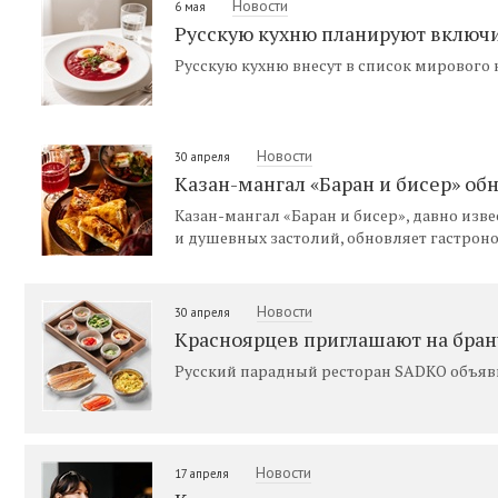
Новости
6 мая
Русскую кухню планируют включи
Русскую кухню внесут в список мирового
Новости
30 апреля
Казан-мангал «Баран и бисер» о
Казан-мангал «Баран и бисер», давно из
и душевных застолий, обновляет гастро
Новости
30 апреля
Красноярцев приглашают на бран
Русский парадный ресторан SADKO объяви
Новости
17 апреля