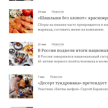
Новости
29 мая
«Шашлыки без хлопот»: красноя
Сборы на пикник часто превращается в н
маринад, составить меню на компанию.
Новости
15 мая
В России подвели итоги национа
В России завершился национальный гаст
65-летию первого полёта человека в космо
Новости
7 мая
«Десерт тундровика» претендует 
Участник «Битвы шефов» Сергей Баранов