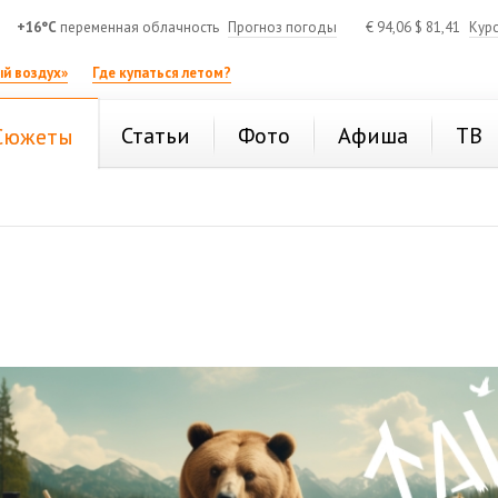
+16°C
переменная облачность
Прогноз погоды
€
94,06
$
81,41
Кур
й воздух»
Где купаться летом?
Статьи
Фото
Афиша
ТВ
Сюжеты