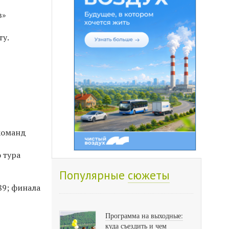
в»
ту.
 команд
 тура
Популярные
сюжеты
89; финала
Программа на выходные:
куда съездить и чем