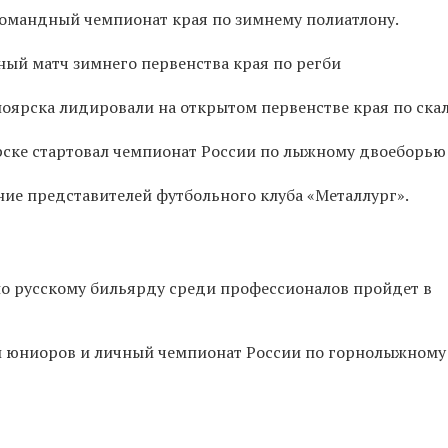
командный чемпионат края по зимнему полиатлону.
ный матч зимнего первенства края по регби
оярска лидировали на открытом первенстве края по ска
рске стартовал чемпионат России по лыжному двоеборью
ние представителей футбольного клуба «Металлург».
по русскому бильярду среди профессионалов пройдет в
и юниоров и личный чемпионат России по горнолыжному