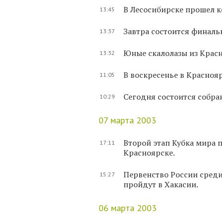
В Лесосибирске прошел 
13:45
Завтра состоится финаль
13:37
Юные скалолазы из Красн
13:32
В воскресенье в Красноя
11:05
Сегодня состоится собра
10:29
07 марта 2003
Второй этап Кубка мира 
17:11
Красноярске.
Первенство России сред
15:27
пройдут в Хакасии.
06 марта 2003