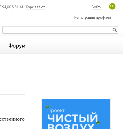
18+
€
94,06
$
81,41
Курс валют
Войти
Регистрация профиля
Форум
сственного