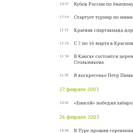
Кубок России по биатлону
20:37
Стартует турнир по мини
17:54
Краевая спартакиада дор
12:55
С 7 по 16 марта в Красн
12:26
В Канске состоится цере
11:34
Стольникова
В воскресенье Петр Пима
11:05
27 февраля 2003
«Енисей» победил хабаро
10:45
26 февраля 2003
В Туре прошли соревнова
19:46