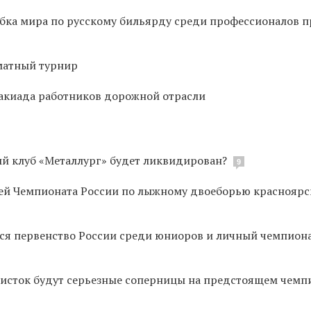
убка мира по русскому бильярду среди профессионалов п
хматный турнир
такиада работников дорожной отрасли
й клуб «Металлург» будет ликвидирован?
9
ей Чемпионата России по лыжному двоеборью красноярс
тся первенство России среди юниоров и личный чемпион
листок будут серьезные соперницы на предстоящем чемп