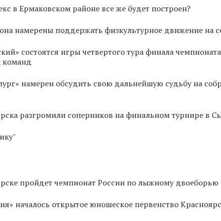
с в Ермаковском районе все же будет построен?
йона намерены поддержать физкультурное движение на с
ский» состоятся игры четвертого тура финала чемпионата
х команд
лург» намерен обсудить свою дальнейшую судьбу на соб
рска разгромили соперников на финальном турнире в С
ику"
оярске пройдет чемпионат России по лыжному двоеборью
ия» началось открытое юношеское первенство Красноярс