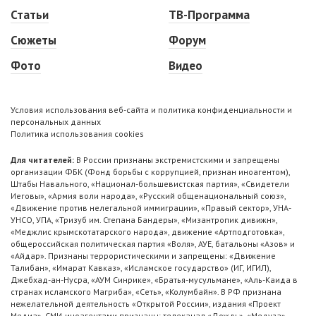
Статьи
ТВ-Программа
Сюжеты
Форум
Фото
Видео
Условия использования веб-сайта и политика конфиденциальности и
персональных данных
Политика использования cookies
Для читателей:
В России признаны экстремистскими и запрещены
организации ФБК (Фонд борьбы с коррупцией, признан иноагентом),
Штабы Навального, «Национал-большевистская партия», «Свидетели
Иеговы», «Армия воли народа», «Русский общенациональный союз»,
«Движение против нелегальной иммиграции», «Правый сектор», УНА-
УНСО, УПА, «Тризуб им. Степана Бандеры», «Мизантропик дивижн»,
«Меджлис крымскотатарского народа», движение «Артподготовка»,
общероссийская политическая партия «Воля», АУЕ, батальоны «Азов» и
«Айдар». Признаны террористическими и запрещены: «Движение
Талибан», «Имарат Кавказ», «Исламское государство» (ИГ, ИГИЛ),
Джебхад-ан-Нусра, «АУМ Синрике», «Братья-мусульмане», «Аль-Каида в
странах исламского Магриба», «Сеть», «Колумбайн». В РФ признана
нежелательной деятельность «Открытой России», издания «Проект
Медиа». СМИ-иноагентами признаны: телеканал «Дождь», «Медуза»,