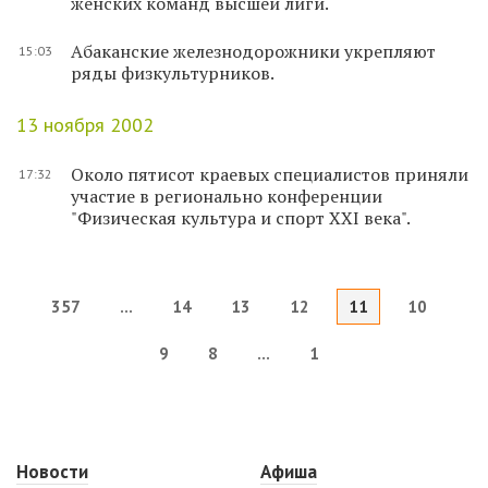
женских команд высшей лиги.
Абаканские железнодорожники укрепляют
15:03
ряды физкультурников.
13 ноября 2002
Около пятисот краевых специалистов приняли
17:32
участие в регионально конференции
"Физическая культура и спорт XXI века".
357
...
14
13
12
11
10
9
8
...
1
Новости
Афиша