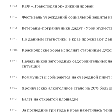
ККФ «Правопорядок» ликвидирован
18:41
Фестиваль учреждений социальной защиты на
18:37
Ветераны-пограничники дадут «Урок мужест
18:31
По данным статистики, в крае проживают 2 м
18:15
Красноярские хоры исполнят старинные духо
18:04
Начальников загородных оздоровительных ла
17:58
ситуаций
Коммунисты собираются на очередной пикет
17:52
Хронических алкоголиков стало на 20% больш
17:47
Балет на открытой площадке
17:39
За последние три года в крае наметилась те
17:35