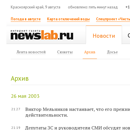
Красноярский край, 9 августа
обновлено: пять минут назад
+1
Погода в августе
Карта отключений воды
Спецпроект «Чисты
Новости
Лента новостей
Сюжеты
Архив
Досье
Архив
26 мая 2003
Виктор Мельников настаивает, что его прежни
21:27
действительности.
Депутаты ЗС и руководители СМИ обсудят но
21:19