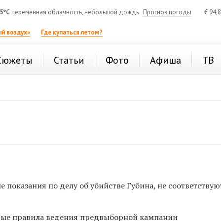
5°C
переменная облачность, небольшой дождь
Прогноз погоды
€
94,
й воздух»
Где купаться летом?
Сюжеты
Статьи
Фото
Афиша
ТВ
е показания по делу об убийстве Губина, не соответствую
вые правила ведения предвыборной кампании