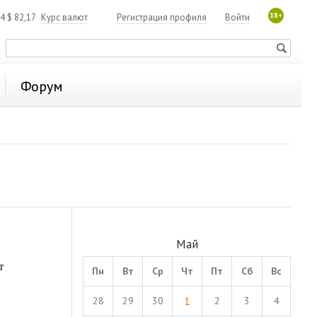
18+
84
$
82,17
Курс валют
Регистрация профиля
Войти
Форум
Май
т
Пн
Вт
Ср
Чт
Пт
Сб
Вс
1
28
29
30
2
3
4