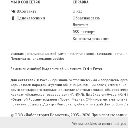
МЫ В СОЦСЕТЯХ
СПРАВКА
ВКонтакте
О нас
Одноклассники
Обратная связь
Логотип
RSS-экспорт
Контакты редакции
Условия использования веб-сайта и политика конфиденциальности и 
Политика использования cookies
Заметили ошибку? Выделите её и нажмите
Ctrl + Enter
.
Для читателей:
В России признаны экстремистскими и запрещены орга
«Армия воли народа», «Русский общенациональный союз», «Движение п
крымскотатарского народа», движение «Артподготовка», общероссийск
Кавказ», «Исламское государство» (ИГ, ИГИЛ), Джебхад-ан-Нусра, «АУМ
«Открытой России», издания «Проект Медиа». СМИ-иноагентами признан
признаны общество/центр «Мемориал», «Аналитический Центр Юрия Лев
© ООО «Лаборатория Новоcтей», 2003—2026.
При использовании 
We use cookies to ensure that you 