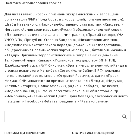
Политика использования cookies
Для читателей:
В России признаны экстремистскими и запрещены
организации ФБК (Фонд борьбы с коррупцией, признан иноагентом),
Штабы Навального, «Национал-большевистская партия», «Свидетели
Иеговы», «Армия воли народа», «Русский общенациональный союз»,
«Движение против нелегальной иммиграции», «Правый сектор», УНА-
УНСО, УПА, «Тризуб им. Степана Бандеры», «Мизантропик дивижн»,
«Меджлис крымскотатарского народа», движение «Артподготовка»,
общероссийская политическая партия «Воля», АУЕ, батальоны «Азов» и
«Айдар». Признаны террористическими и запрещены: «Движение
Талибан», «Имарат Кавказ», «Исламское государство» (ИГ, ИГИЛ),
Джебхад-ан-Нусра, «АУМ Синрике», «Братья-мусульмане», «Аль-Каида в
странах исламского Магриба», «Сеть», «Колумбайн». В РФ признана
нежелательной деятельность «Открытой России», издания «Проект
Медиа». СМИ-иноагентами признаны: телеканал «Дождь», «Медуза»,
«Важные истории», «Голос Америки», радио «Свобода», The Insider,
«Медиазона», ОВД-инфо. Иноагентами признаны общество/центр
«Мемориал», «Аналитический Центр Юрия Левады», Сахаровский центр.
Instagram и Facebook (Metа) запрещены в РФ за экстремизм.
ПРАВИЛА ЦИТИРОВАНИЯ
СТАТИСТИКА ПОСЕЩЕНИЙ