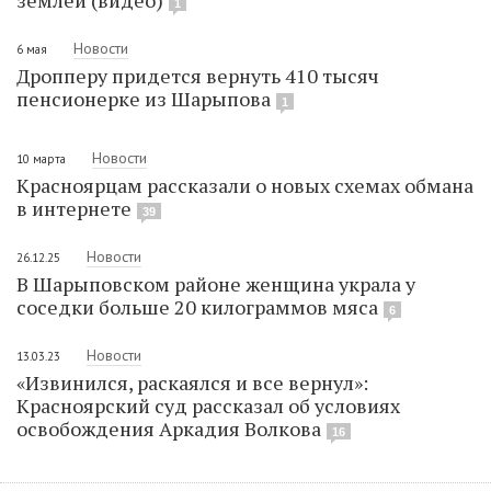
землей (видео)
1
Новости
6 мая
Дропперу придется вернуть 410 тысяч
пенсионерке из Шарыпова
1
Новости
10 марта
Красноярцам рассказали о новых схемах обмана
в интернете
39
Новости
26.12.25
В Шарыповском районе женщина украла у
соседки больше 20 килограммов мяса
6
Новости
13.03.23
«Извинился, раскаялся и все вернул»:
Красноярский суд рассказал об условиях
освобождения Аркадия Волкова
16