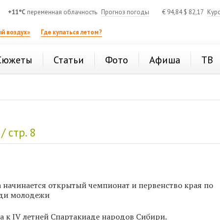
+11°C
переменная облачность
Прогноз погоды
€
94,84
$
82,17
Кур
й воздух»
Где купаться летом?
Сюжеты
Статьи
Фото
Афиша
ТВ
/ стр. 8
а начинается открытый чемпионат и первенство края по
еди молодежи
 к IV летней Спартакиаде народов Сибири.