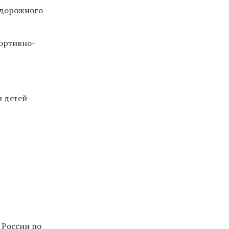
одорожного
портивно-
и детей-
 России по