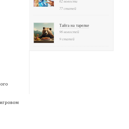
62 новости
77 статей
Тайга на тарелке
96 новостей
9 статей
ного
 игровом