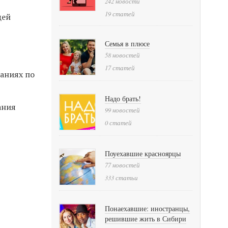
242 новости
19 статей
щей
Семья в плюсе
58 новостей
17 статей
аниях по
Надо брать!
ания
99 новостей
0 статей
Поуехавшие красноярцы
77 новостей
333 статьи
Понаехавшие: иностранцы,
решившие жить в Сибири