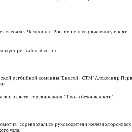
е состоялся Чемпионат России по пауэрлифтингу среди
тартует регбийный сезон
рской регбийной команды "Енисей - СТМ" Александр Пер
ми
аевого слета-соревнования "Школа безопасности".
окомотив" соревновались руководители железнодорожных
ого узла.