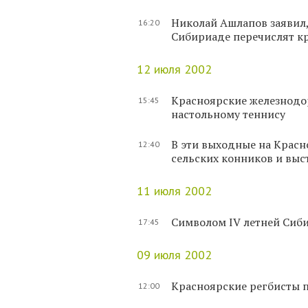
Николай Ашлапов заявил,
16:20
Сибириаде перечислят к
12 июля 2002
Красноярские железнодо
15:45
настольному теннису
В эти выходные на Крас
12:40
сельских конников и выс
11 июля 2002
Символом IV летней Сиби
17:45
09 июля 2002
Красноярские регбисты п
12:00