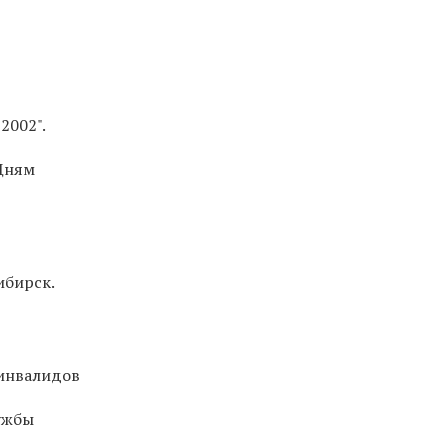
2002".
 Дням
ибирск.
 инвалидов
лужбы