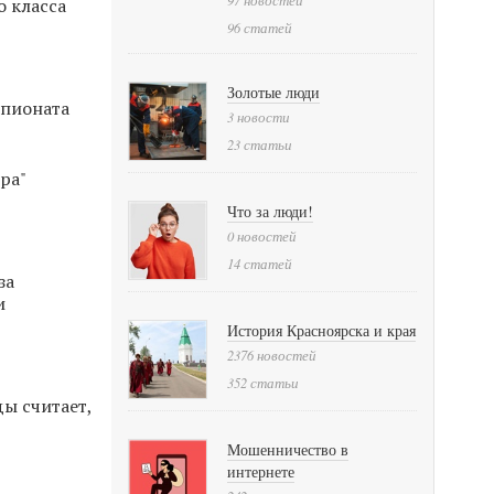
о класса
96 статей
Золотые люди
мпионата
3 новости
23 статьи
ра"
Что за люди!
0 новостей
14 статей
за
и
История Красноярска и края
2376 новостей
352 статьи
ы считает,
Мошенничество в
интернете