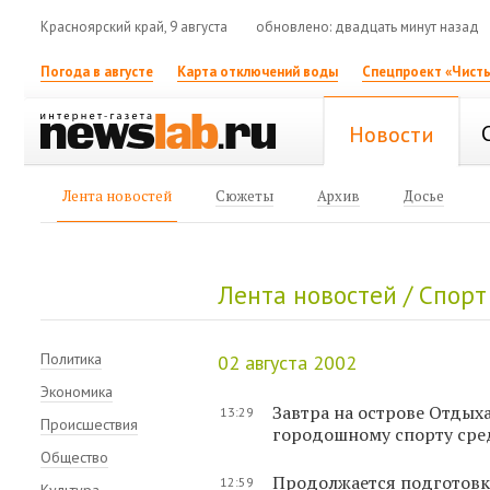
Красноярский край, 9 августа
обновлено: двадцать минут назад
Погода в августе
Карта отключений воды
Спецпроект «Чисты
Новости
Лента новостей
Сюжеты
Архив
Досье
Лента новостей / Спорт 
Политика
02 августа 2002
Экономика
Завтра на острове Отдых
13:29
Происшествия
городошному спорту ср
Общество
Продолжается подготовка
12:59
Культура