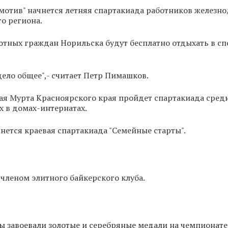
омотив" начнется летняя спартакиада работников железн
о региона.
тных граждан Норильска будут бесплатно отдыхать в с
дело общее",- считает Петр Пимашков.
ая Мурта Красноярского края пройдет спартакиада сред
 в домах-интернатах.
чнется краевая спартакиада "Семейные старты".
 членом элитного байкерского клуба.
 завоевали золотые и серебряные медали на чемпионате