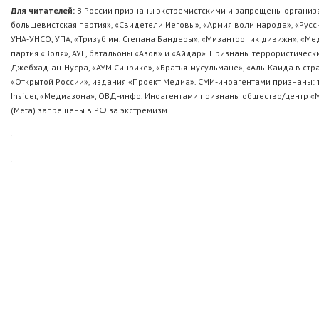
Для читателей:
В России признаны экстремистскими и запрещены организа
большевистская партия», «Свидетели Иеговы», «Армия воли народа», «Ру
УНА-УНСО, УПА, «Тризуб им. Степана Бандеры», «Мизантропик дивижн», «М
партия «Воля», АУЕ, батальоны «Азов» и «Айдар». Признаны террористическ
Джебхад-ан-Нусра, «АУМ Синрике», «Братья-мусульмане», «Аль-Каида в стр
«Открытой России», издания «Проект Медиа». СМИ-иноагентами признаны: т
Insider, «Медиазона», ОВД-инфо. Иноагентами признаны общество/центр «
(Metа) запрещены в РФ за экстремизм.