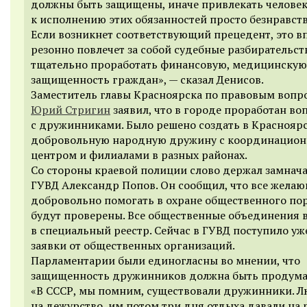
должны быть защищены, иначе привлекать челове
к исполнению этих обязанностей просто безнравст
Если возникнет соответствующий прецедент, это в
резонно повлечет за собой судебные разбирательст
тщательно проработать финансовую, медицинскую
защищенность граждан», — сказал Денисов.
Заместитель главы Красноярска по правовым вопр
Юрий Стригин
заявил, что в городе проработан во
с дружинниками. Было решено создать в Краснояр
добровольную народную дружину с координацио
центром и филиалами в разных районах.
Со стороны краевой полиции слово держал замнач
ГУВД Александр Попов. Он сообщил, что все жела
добровольно помогать в охране общественного по
будут проверены. Все общественные объединения 
в специальный реестр. Сейчас в ГУВД поступило уж
заявки от общественных организаций.
Парламентарии были единогласны во мнении, что
защищенность дружинников должна быть продума
«В СССР, мы помним, существовали дружинники. 
на дежурство, им потом три дня отдыха давали на р