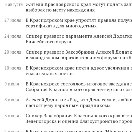
Жители Красноярского края могут подать зая
3 августа
выборах по месту нахождения
В Красноярском крае упростят правила получ
27 июля
сертификата для многодетных
Спикер краевого парламента Алексей Додатко
24 июля
Енисейского округа
Спикер краевого Заксобрания Алексей Додатк
20 июля
в молодежном образовательном форуме на «
В Красноярском крае почти вдвое увеличили
10 июля
спасательных постов
В Красноярске состоялось итоговое заседани
9 июля
Собрания Красноярского края четвертого соз
Алексей Додатко: «Рад, что День семьи, любви
8 июля
настоящему народным праздником»
Спикер Заксобрания Красноярского края встр
3 июля
Зеленогорска и оценил благоустройство горо
В Красноярском крае не сдавшие ГИА школьн
2 июля