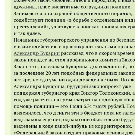
дружины, плюс внештатные сотрудники полиции.
Занимаются они охраной общественного порядка,
содействуют полиции «в борьбе с отдельными вид
преступлений», участвуют в поисках пропавших гр
и так далее.
Начальник губернаторского управления по безопас
и взаимодействию с правоохранительными органа
Александр Букарин
рассказал, что в скором времен
закон попадет на стол профильного комитета Закс
Закон этот, по словам Букарина, долгожданный, по
за последние 20 лет подобных федеральных законо
четыре, но «до ума ни один доведен не был». По сл
Александра Букарина, будущий законопроект уже
поддержал губернатор края Виктор Толоконский, а
год уже рассчитана сумма затрат на подобную общ
помощь полиции — это 1 млн 654 тысяч рублей. По
выяснилось, что деньги эти в бюджет пока не зало
ведь закона еще нет, однако они обязательно будут
выделены в ходе какой-нибудь из корректировок.
«Федеральный закон создает правовые основы для 