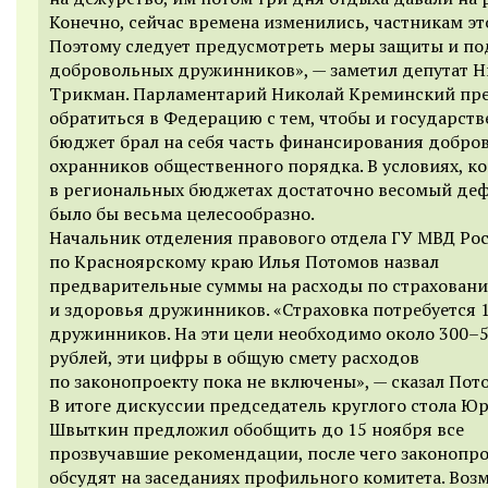
Конечно, сейчас времена изменились, частникам эт
Поэтому следует предусмотреть меры защиты и п
добровольных дружинников», — заметил депутат 
Трикман. Парламентарий Николай Креминский пр
обратиться в Федерацию с тем, чтобы и государст
бюджет брал на себя часть финансирования добро
охранников общественного порядка. В условиях, ко
в региональных бюджетах достаточно весомый деф
было бы весьма целесообразно.
Начальник отделения правового отдела ГУ МВД Ро
по Красноярскому краю Илья Потомов назвал
предварительные суммы на расходы по страхован
и здоровья дружинников. «Страховка потребуется 
дружинников. На эти цели необходимо около 300–
рублей, эти цифры в общую смету расходов
по законопроекту пока не включены», — сказал Пот
В итоге дискуссии председатель круглого стола Ю
Швыткин предложил обобщить до 15 ноября все
прозвучавшие рекомендации, после чего законопр
обсудят на заседаниях профильного комитета. Воз