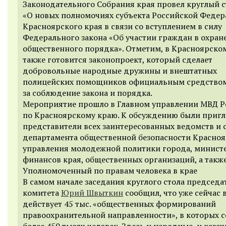
Законодательного Собрания края провел круглый с
«О новых полномочиях субъекта Российской Феде
Красноярского края в связи со вступлением в силу
Федерального закона «Об участии граждан в охран
общественного порядка». Отметим, в Красноярско
также готовится законопроект, который сделает
добровольные народные дружины и внештатных
полицейских помощников официальным средством
за соблюдение закона и порядка.
Мероприятие прошло в Главном управлении МВД Р
по Красноярскому краю. К обсуждению были приг
представители всех заинтересованных ведомств и 
департамента общественной безопасности Красноя
управления молодежной политики города, минист
финансов края, общественных организаций, а такж
Уполномоченный по правам человека в крае
В самом начале заседания круглого стола председа
комитета
Юрий Швыткин
сообщил, что уже сейчас 
действует 45 тыс. «общественных формирований
правоохранительной направленности», в которых с
более 450 тысяч человек. Здесь и народные, и казач