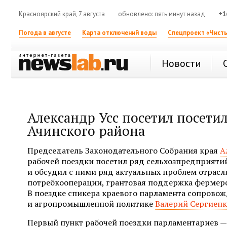
Красноярский край, 7 августа
обновлено: пять минут назад
+1
Погода в августе
Карта отключений воды
Спецпроект «Чисты
Новости
Александр Усс посетил посети
Ачинского района
Председатель Законодательного Собрания края
А
рабочей поездки посетил ряд сельхозпредприятий
и обсудил с ними ряд актуальных проблем отрасли
потребкооперации, грантовая поддержка фермерс
В поездке спикера краевого парламента сопровож
и агропромышленной политике
Валерий Сергиен
Первый пункт рабочей поездки парламентариев —