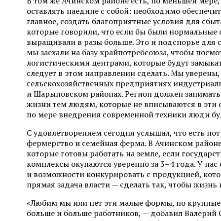
В том же Ачинском районе есть, по меньшей мере, 
оставлять наедине с собой: необходимо обеспечи
главное, создать благоприятные условия для сбыт
которые говорили, что если бы были нормальные с
выращивали в разы больше. Это и подспорье для сем
мы заехали на базу крайпотребсоюза, чтобы посм
логистическими центрами, которые будут замыкать
следует в этом направлении сделать. Мы уверены,
сельскохозяйственных предприятиях индустриальн
и Шарыповском районах. Регион должен занимать
жизни тем людям, которые не вписываются в эти 
по мере внедрения современной техники люди буду
С удовлетворением сегодня услышал, что есть по
фермерство и семейная ферма. В Ачинском районе
которые готовы работать на земле, если государс
комплексы окупаются уверенно за 3–4 года. У нас
и возможности конкурировать с продукцией, котор
прямая задача власти — сделать так, чтобы жизнь
«Любим мы или нет эти малые формы, но крупные
больше и больше работников, — добавил Валерий 