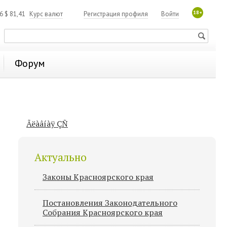
18+
06
$
81,41
Курс валют
Регистрация профиля
Войти
Форум
Ãëàâíàÿ ÇÑ
Актуально
Законы Красноярского края
Постановления Законодательного
Cобрания Красноярского края