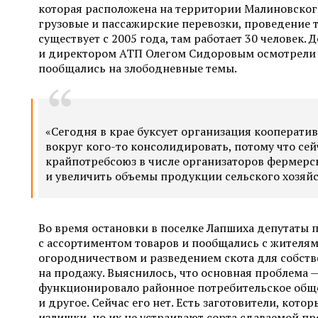
которая расположена на территории Малиновского
грузовые и пассажирские перевозки, проведение 
существует с 2005 года, там работает 30 человек.
и директором АТП Олегом Сидоровым осмотрели 
пообщались на злободневные темы.
«Сегодня в крае буксует организация кооперати
вокруг кого-то консолидировать, потому что сей
крайпотребсоюз в числе организаторов фермерс
и увеличить объемы продукции сельского хозяйс
Во время остановки в поселке Лапшиха депутаты 
с ассортиментом товаров и пообщались с жителям
огородничеством и разведением скота для собств
на продажу. Выяснилось, что основная проблема 
функционировало районное потребительское общес
и другое. Сейчас его нет. Есть заготовители, кот
излишки, но их не устраивают сорта сдаваемой пр