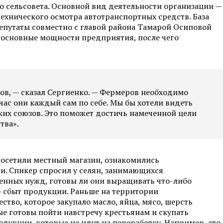
 сельсовета. Основной вид деятельности организации —
технического осмотра автотранспортных средств. База
 Депутаты совместно с главой района Тамарой Осиповой
основные мощности предприятия, после чего
вов, — сказал Сергиенко. — Фермеров необходимо
час они каждый сам по себе. Мы бы хотели видеть
ких союзов. Это поможет достичь намеченной цели
тва».
посетили местный магазин, ознакомились
и. Спикер спросил у селян, занимающихся
енных нужд, готовы ли они выращивать что-либо
— сбыт продукции. Раньше на территории
тво, которое закупало масло, яйца, мясо, шерсть
орые готовы пойти навстречу крестьянам и скупать
одукции, которые не идут на переработку. Например, это