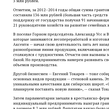
3 млн рублей.
Отметим,
за 2012–2014 годы общая сумма гранто
составила 136 млн рублей (большая часть средств
поддержку от государства получил 91 начинающи
21 руководителю хозяйств на развитие семейных
В поселке Горном председатель Александр Усс и 
которые занимаются лесопереработкой и изготов
Аксенти — начал свою деятельность пять лет назад
разнообразная линия продукции, включающая все
столкнулся с трудностями. Отчасти они вызваны 
базой. Но предприниматель намерен развивать св
объемов производства.
Другой бизнесмен — Евгений Токарев — тоже соб
основных видов продукции — стеновой камень. Эт
уникальными качествами для сибирских широт. «О
планируем поставить новую линию», — сказал Ток
Затем парламентарии заехали в крестьянско-ферм
индивидуальный предприниматель выиграл гран
в размере 8,7 млн рублей. Депутатам важно было