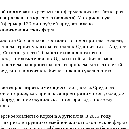
вой поддержки крестьянско-фермерских хозяйств края
 направлена из краевого бюджета). Материальную
й фермер. 120 млн рублей предоставлено
 животноводческих ферм.
Валерий Сергиенко встретились с предпринимателями,
лением строительных материалов. Один из них — Андрей
. Сегодня у него 10 работников и достаточно
 виды пиломатериалов. Однако, сейчас бизнесмен
закрытием фанерного завода и проблемами с сырьевой
ое дело и подготовил бизнес-план по увеличению
ирается расширять имеющиеся мощности. Среди его
от материал, как признался предприниматель, обладает
борудование окупилось за полтора года, поэтому
арев.
ерское хозяйство Корюна Арутюняна. В 2013 году
т на реконструкцию семейной животноводческой фермы
 убедиться, насколько эффективно потрачены бюджетные