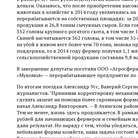
деньги. Оказалось, что после приобретения высо
животных в хозяйстве в 2014 году увеличилась на
перерабатывается на собственных площадях: за 2
продукции и 26,8 тонны сычужных сыров. Если гов
332 головы крупного рогатого скота, в том числе 
Свиней насчитывается 362 головы, в том числе 3
на убой в живом весе более чем 70 тонн, молока п
поддержки, то в 2014 году фермер получил 1,1 м
сельскохозяйственной продукции составила 9,8 м
В завершение депутаты посетили ООО «Агросфера
«Мукомол» — перерабатывающее предприятие по 
По итогам поездки Александр Усс, Валерий Серги
журналистов. "Принимая корректировку механизм
сделать акцент на помощи более скромным форма
начал Александр Викторович. — В Ачинском район
Тем не менее, жизнь здесь продолжается. В рам
рублей для начинающих фермеров и семейным ж
дали результат. Но наряду с тем, чтобы убедитьс
небольшие формы хозяйств, наша задача состоит 