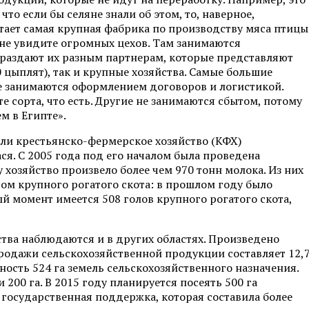
что если бы селяне знали об этом, то, наверное,
отает самая крупная фабрика по производству мяса птицы
ы не увидите огромных цехов. Там занимаются
раздают их разным партнерам, которые представляют
 цыплят), так и крупные хозяйства. Самые большие
е занимаются оформлением договоров и логистикой.
 те сорта, что есть. Другие не занимаются сбытом, потому
ем в Египте».
ли крестьянско-фермерское хозяйство (КФХ)
я. С 2005 года под его началом была проведена
 хозяйство произвело более чем 970 тонн молока. Из них
сом крупного рогатого скота: в прошлом году было
й момент имеется 508 голов крупного рогатого скота,
ства наблюдаются и в других областях. Произведено
т продажи сельскохозяйственной продукции составляет 12,
ность 524 га земель сельскохозяйственного назначения.
200 га. В 2015 году планируется посеять 500 га
 государственная поддержка, которая составила более