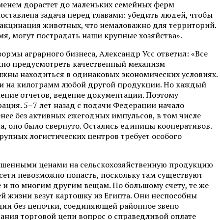
еменем дорастет до маленьких семейных ферм
поставлена задача перед главами: убедить людей, чтобы
 вакцинация животных, что немаловажно для территорий.
емя, могут пострадать наши крупные хозяйства».
формы аграрного бизнеса, Александр Усс ответил: «Все
жно предусмотреть качественный механизм
лжны находиться в одинаковых экономических условиях.
и на килограмм любой другой продукции. Но каждый
ление отчетов, ведение документации. Поэтому
ция. 5–7 лет назад с подачи Федерации начало
нее без активных ежегодных импульсов, в том числе
, оно было свернуто. Остались единицы кооперативов.
крупных логистических центров требует особого
ышенными ценами на сельскохозяйственную продукцию
сети невозможно попасть, поскольку там существуют
 и по многим другим вещам. По большому счету, те же
й жизни везут картошку из Египта. Они неспособны
ции без цепочки, соединяющей районное звено
ания торговой цепи вопрос о справедливой оплате