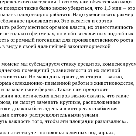
 деревенского населения. Поэтому нам обязательно надо
 поездки также было важно убедиться, что 1,5 млн — это
 начать плодотворно работать. Надо увеличивать размер
ебованное производство. Это касается и сортов
дить работу местных органов власти, их ответственность
т не только о фермерах, но и обо всех личных подсобных
е есть огромный потенциал для производственного роста
ь в виду в своей дальнейшей законотворческой
й момент мы субсидируем ставку кредитов, компенсируе
одческих помещений (в зависимости от их сметной
 и животных. Но мало дать грант для старта — важно,
форма селекционно-племенной работы в животноводстве,
 и на маленькие фермы. Также нам предстоит
ении логистических центров важно сказать, что такие
союза, не смогут заменить крупные, расположенные
токи должны быть здесь и в интересах снабжения
ными оптово-распределительными узлами.
уть важность того, чтобы эти площадки развивались».
лжны вести учет поголовья в личных подворьях, —