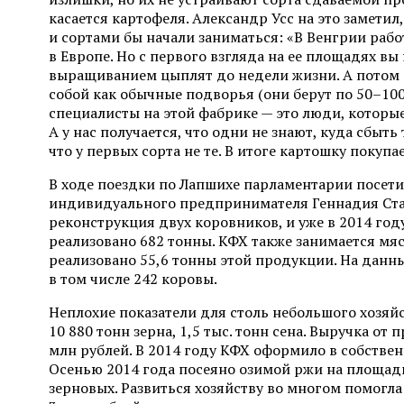
касается картофеля. Александр Усс на это заметил, 
и сортами бы начали заниматься: «В Венгрии раб
в Европе. Но с первого взгляда на ее площадях в
выращиванием цыплят до недели жизни. А потом 
собой как обычные подворья (они берут по 50–100
специалисты на этой фабрике — это люди, которы
А у нас получается, что одни не знают, куда сбыть
что у первых сорта не те. В итоге картошку покупа
В ходе поездки по Лапшихе парламентарии посети
индивидуального предпринимателя Геннадия Стас
реконструкция двух коровников, и уже в 2014 году
реализовано 682 тонны. КФХ также занимается мя
реализовано 55,6 тонны этой продукции. На данны
в том числе 242 коровы.
Неплохие показатели для столь небольшого хозяй
10 880 тонн зерна, 1,5 тыс. тонн сена. Выручка о
млн рублей. В 2014 году КФХ оформило в собствен
Осенью 2014 года посеяно озимой ржи на площади 
зерновых. Развиться хозяйству во многом помогла