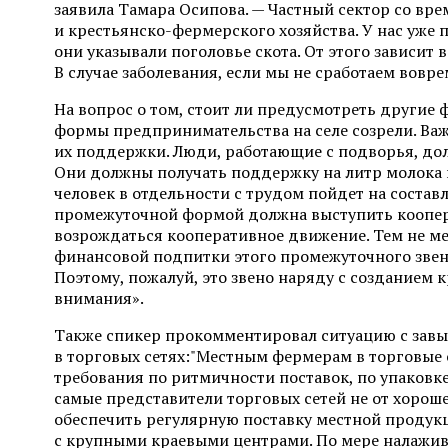
заявила Тамара Осипова. — Частный сектор со вр
и крестьянско-фермерского хозяйства. У нас уже 
они указывали поголовье скота. От этого зависит
В случае заболевания, если мы не сработаем вовр
На вопрос о том, стоит ли предусмотреть другие 
формы предпринимательства на селе созрели. Ва
их поддержки. Люди, работающие с подворья, до
Они должны получать поддержку на литр молока 
человек в отдельности с трудом пойдет на состав
промежуточной формой должна выступить коопера
возрождаться кооперативное движение. Тем не ме
финансовой подпитки этого промежуточного звена
Поэтому, пожалуй, это звено наряду с созданием 
внимания».
Также спикер прокомментировал ситуацию с зав
в торговых сетях:"Местным фермерам в торговые 
требования по ритмичности поставок, по упаковке
самые представители торговых сетей не от хороше
обеспечить регулярную поставку местной продук
с крупными краевыми центрами. По мере налажив