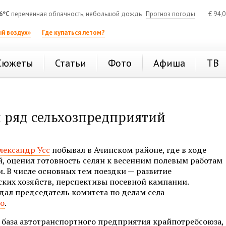
6°C
переменная облачность, небольшой дождь
Прогноз погоды
€
94,
й воздух»
Где купаться летом?
Сюжеты
Статьи
Фото
Афиша
ТВ
л ряд сельхозпредприятий
лександр Усс
побывал в Ачинском районе, где в ходе
, оценил готовность селян к весенним полевым работам
. В числе основных тем поездки — развитие
ких хозяйств, перспективы посевной кампании.
дал председатель комитета по делам села
ко
.
 база автотранспортного предприятия крайпотребсоюза,