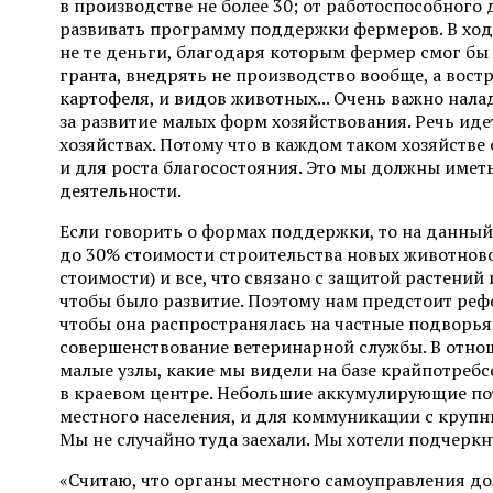
в производстве не более 30; от работоспособного
развивать программу поддержки фермеров. В ходе
не те деньги, благодаря которым фермер смог бы
гранта, внедрять не производство вообще, а востр
картофеля, и видов животных... Очень важно нала
за развитие малых форм хозяйствования. Речь иде
хозяйствах. Потому что в каждом таком хозяйств
и для роста благосостояния. Это мы должны имет
деятельности.
Если говорить о формах поддержки, то на данны
до 30% стоимости строительства новых животнов
стоимости) и все, что связано с защитой растений
чтобы было развитие. Поэтому нам предстоит ре
чтобы она распространялась на частные подворья
совершенствование ветеринарной службы. В отнош
малые узлы, какие мы видели на базе крайпотреб
в краевом центре. Небольшие аккумулирующие по
местного населения, и для коммуникации с круп
Мы не случайно туда заехали. Мы хотели подчеркн
«Считаю, что органы местного самоуправления до