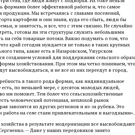
три села, где люди живут с подворья. Их тоже нельзя
ть формами более эффективной работы и, что самое
а продукции. Мы встречались с главами поселений,
орта картофеля и они знали, куда его сбыть, люди бы
ьи, и занятость, и все, что с этим связано. Не случайно
отреть, готовы ли эти структуры служить небольшими
 на себя товарные потоки. Важно подумать о том, что
 что край сегодня нуждается не только в таких крупных
ого типа, какие есть в Назаровском, Ужурском
ся созданием условий для поддержания сельского образ
формы хозяйствования. При этом мы четко понимаем, чт
т высвобождаться, и не все из них переедут в город.
требность в такого рода формах, как индивидуальное
 есть, по меньшей мере, с десяток молодых людей,
тво им поможет. Тем более что сельскохозяйственные
 есть человеческий потенциал, неплохой рынок
ая завозится из других регионов и из-за рубежа. Это
 и работа на селе стали привлекательными и выгодными«.
 хозяйства в результате модернизации все высвобождают
Сергиенко. — Даже у наших передовиков занято