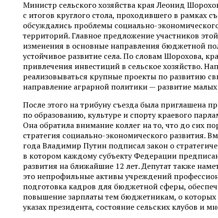
Министр сельского хозяйства края Леонид Шорохо
с итогов круглого стола, проходившего в рамках съ
обсуждались проблемы социально-экономического
территорий. Главное предложение участников это
изменения в основные направления бюджетной пол
устойчивое развитие села. По словам Шорохова, кр
привлечения инвестиций в сельское хозяйство. На
реализовываться крупные проекты по развитию св
направление аграрной политики — развитие малых
После этого на трибуну съезда была приглашена п
по образованию, культуре и спорту краевого парл
Она обратила внимание коллег на то, что до сих по
стратегия социально-экономического развития. Вме
года Владимир Путин подписал закон о стратегич
в котором каждому субъекту Федерации предписа
развития на ближайшие 12 лет. Депутат также нам
это непрофильные активы учреждений профессион
подготовка кадров для бюджетной сферы, обеспеч
повышение зарплаты тем бюджетникам, о которых 
указах президента, состояние сельских клубов и мн