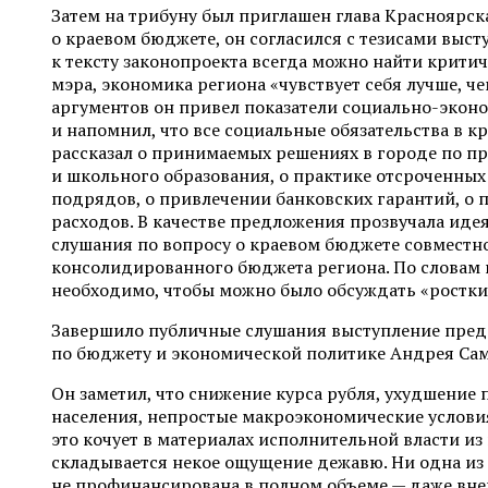
Затем на трибуну был приглашен глава Красноярск
о краевом бюджете, он согласился с тезисами высту
к тексту законопроекта всегда можно найти критич
мэра, экономика региона «чувствует себя лучше, че
аргументов он привел показатели социально-экон
и напомнил, что все социальные обязательства в к
рассказал о принимаемых решениях в городе по 
и школьного образования, о практике отсроченных
подрядов, о привлечении банковских гарантий, о
расходов. В качестве предложения прозвучала ид
слушания по вопросу о краевом бюджете совместн
консолидированного бюджета региона. По словам 
необходимо, чтобы можно было обсуждать «ростки
Завершило публичные слушания выступление пред
по бюджету и экономической политике Андрея Сам
Он заметил, что снижение курса рубля, ухудшение 
населения, непростые макроэкономические услови
это кочует в материалах исполнительной власти из г
складывается некое ощущение дежавю. Ни одна из
не профинансирована в полном объеме — даже вн