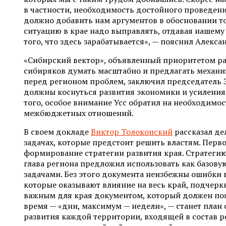
в частности, необходимость достойного проведен
должно добавить нам аргументов в обосновании т
ситуацию в крае надо выправлять, отдавая нашему
того, что здесь зарабатывается», — пояснил Алексан
«Сибирский вектор», объявленный приоритетом ра
сибиряков думать масштабно и предлагать механ
перед регионом проблем, заключил председатель З
должны коснуться развития экономики и усилени
того, особое внимание Усс обратил на необходимо
межбюджетных отношений.
В своем докладе
Виктор Толоконский
рассказал де
задачах, которые предстоит решить властям. Перво
формирование стратегии развития края. Стратегию
глава региона предложил использовать как базову
задачами. Без этого документа неизбежны ошибки 
которые оказывают влияние на весь край, подчерк
важным для края документом, который должен по
время — «дни, максимум — недели», — станет план
развития каждой территории, входящей в состав р