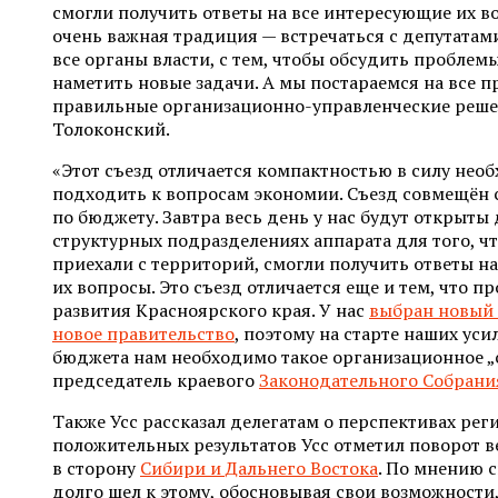
смогли получить ответы на все интересующие их во
очень важная традиция — встречаться с депутата
все органы власти, с тем, чтобы обсудить проблем
наметить новые задачи. А мы постараемся на все 
правильные организационно-управленческие решен
Толоконский.
«Этот съезд отличается компактностью в силу нео
подходить к вопросам экономии. Съезд совмещён
по бюджету. Завтра весь день у нас будут открыты 
структурных подразделениях аппарата для того, ч
приехали с территорий, смогли получить ответы н
их вопросы. Это съезд отличается еще и тем, что п
развития Красноярского края. У нас
выбран новый 
новое правительство
, поэтому на старте наших ус
бюджета нам необходимо такое организационное „
председатель краевого
Законодательного Собрани
Также Усс рассказал делегатам о перспективах реги
положительных результатов Усс отметил поворот в
в сторону
Сибири и Дальнего Востока
. По мнению 
долго шел к этому, обосновывая свои возможности,