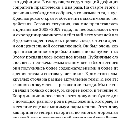
его дефицита. В следующем году текущий дефици
сократить практически в два раза. На старте этого
региона необходимо собрать, что называется, в кул
Красноярского края и обеспечить максимально че
действия. Сегодня ситуация, как мне представляетс
в кризисные 2008–2009 года, но необходимость че
и скоординированности действий всех уровней вла
Я удовлетворен тем, как прошел съезд с точки зр
и содержательной составляющей. Он был очень ком
организационное ядро было завязано на публичны
Этому посвящалось основное время. Публичные с
являются неотъемлемым этапом всего бюджетного 
они получились более содержательными и более п
зрения числа и состава участников. Кроме того, мы
круглых стола на разные актуальные темы. И все эт
главного документа — резолюции съезда. Мы не сп
сделали только основу, и, скорее всего, в течение 
Координационного совета этот документ будет до
с помощью разного рода предложений, которые, ве
в течение еще как минимум пары недель. Этот док
как принято теперь говорить, во многом дорожная
краевой, так и региональной власти на ближайшую 