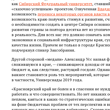
как
Сибирский Федеральный университет
, ставши
«сказочно успешным» проектом. Озвученная
Влади
возможность
переноса некоторых органов власти 
возможность краю получить стимул к развитию, сч
о необходимости создать в центре Сибири основн
развития страны за полтора десятка лет из утопич
в реальность. Для всех нас это должно означать ко
экономики и социальной инфраструктуры края, су
качества жизни. Причем не только в городе Красноя
подчеркнул спикер Заксобрания.
Другой стороной «медали» Александр Усс назвал 
сложившуюся в крае, — снижающиеся доходы от н
бюджет и, как следствие, растущий госдолг. Однак
важнее становится роль тех мероприятий, которые
в частности, Универсиады 2019 года.
«Красноярский край не болен и в спасении не нужда
работать и что совершенствовать. Но нет никаких 
пеплом, каяться в каких-то стратегических ошибках
на фоне бюджетных проблем от тех перспектив и в
которых мы с таким трудом добивались. Скорее на