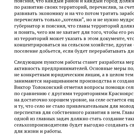
пояснил, что каждый район и каждый город долж
по развитию своих территорий, перечислив, за сче
развивать экономику и на что потом тратить зараб
перечислять только „хотелки“, но и не нужно мудр
губернатор и пояснил, что главы территорий долж
и понять, чего им не хватает для того, чтобы его р
из территорий может указать в этом документе, чт
концентрироваться на сельском хозяйстве, другая
поселение добьется, если будет перерабатывать д
Следующим пунктом работы станет разработка ме
активность предпринимателей. Основные меры по
не конкретным юридическим лицам, а в целом тем
занимаются наращиванием производства и создани
Виктор Толоконский отметил вопросы помощи сел
по сравнению с другими территориями Красноярс
на достаточно хорошем уровне, на селе остается е
и ту, что село не стало привлекательным для моло
перспектив для собственного развития в нем. Глав
одной из главных задач должно стать создание так
сельхозпроизводителю будет выгодно создавать с
для жизни и работы.