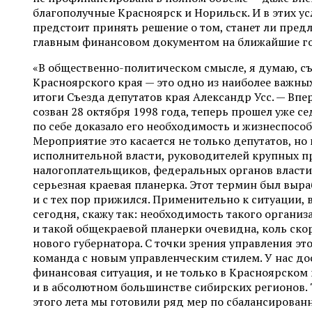
благополучные Красноярск и Норильск. И в этих у
предстоит принять решение о том, станет ли пре
главным финансовом документом на ближайшие г
«В общественно-политическом смысле, я думаю, съ
Красноярского края — это одно из наиболее важны
итоги Съезда депутатов края Александр Усс. — Впе
созван 28 октября 1998 года, теперь прошел уже се
по себе доказало его необходимость и жизнеспособ
Мероприятие это касается не только депутатов, но
исполнительной власти, руководителей крупных 
налогоплательщиков, федеральных органов власти. 
серьезная краевая планерка. Этот термин был выра
и с тех пор прижился. Применительно к ситуации,
сегодня, скажу так: необходимость такого органи
и такой общекраевой планерки очевидна, коль ско
нового губернатора. С точки зрения управления это
команда с новым управленческим стилем. У нас до
финансовая ситуация, и не только в Красноярском к
и в абсолютном большинстве сибирских регионов. 
этого лета мы готовили ряд мер по сбалансирова