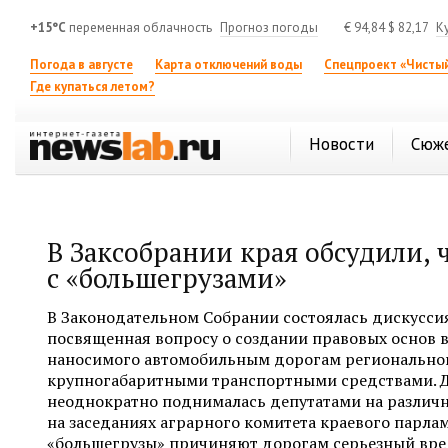
+15°C
переменная облачность
Прогноз погоды
€
94,84
$
82,17
К
Погода в августе
Карта отключений воды
Спецпроект «Чистый
Где купаться летом?
Новости
Сюж
В Заксобрании края обсудили, 
с «большегрузами»
В Законодательном Собрании состоялась дискуссия
посвященная вопросу о создании правовых основ 
наносимого автомобильным дорогам регионально
крупногабаритными транспортными средствами. 
неоднократно поднималась депутатами на различн
на заседаниях аграрного комитета краевого парла
«большегрузы» причиняют дорогам серьезный вре