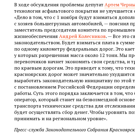
В ходе обсуждения проблемы депутат
Артем Черн
технология асфальтового покрытия не улучшается 
«Дело в том, что с 1 ноября будут взиматься допо
с хозяев большегрузных автомобилей, — пояснил 
заместитель председателя комитета по промышле
жизнеобеспечения
Андрей Колесников
. — Все это
законодательством. Будет взиматься плата в сумме 
по одному километру федеральных дорог. Это кает
у которых разрешенная масса около 12 тонн. Мы пр
перевозчиков начнет экономить свои средства, и т
по краевым дорогам. Это приведет к тому, что тех
красноярских дорог может значительно ухудшится.
выработать законодательную инициативу по этой т
с постановлением Российской Федерации определ
работы. Суть этого порядка заключается в том, что
оператор, который станет на безвозмездной основ
транспорта технические средства для отслеживани
будет осуществлять сбор денег. Чтобы уровнять по
принимать и на региональном уровне».
Пресс-служба Законодательного Собрания Красноярск