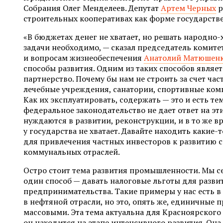
Собрания Олег Менделеев. Депутат
Артем Черных
р
строительных кооперативах как форме государстве
«В бюджетах денег не хватает, но решать народно
задачи необходимо, — сказал председатель комит
и вопросам жизнеобеспечения
Анатолий Матюшен
способы развития. Одним из таких способов являе
партнерство. Почему бы нам не строить за счет ч
лечебные учреждения, санатории, спортивные ком
Как их эксплуатировать, содержать — это и есть тем
федеральное законодательство не дает ответ на э
нуждаются в развитии, реконструкции, и в то же в
у государства не хватает. Давайте находить какие
для привлечения частных инвесторов к развитию 
коммунальных отраслей.
Остро стоит тема развития промышленности. Мы с
один способ — давать налоговые льготы для разви
предпринимательства. Такие примеры у нас есть в
в нефтяной отрасли, но это, опять же, единичные 
массовыми. Эта тема актуальна для Красноярского 
он находится на этапе интенсивного развития. Она 