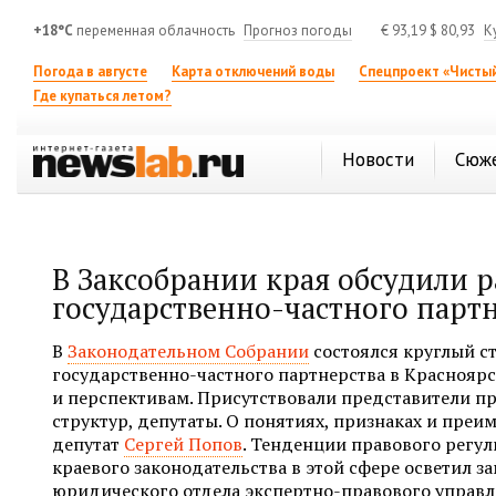
+18°C
переменная облачность
Прогноз погоды
€
93,19
$
80,93
К
Погода в августе
Карта отключений воды
Спецпроект «Чистый
Где купаться летом?
Новости
Сюж
В Заксобрании края обсудили 
государственно-частного парт
В
Законодательном Собрании
состоялся круглый с
государственно-частного партнерства в Красноярс
и перспективам. Присутствовали представители пр
структур, депутаты. О понятиях, признаках и пре
депутат
Сергей Попов
. Тенденции правового регул
краевого законодательства в этой сфере осветил з
юридического отдела экспертно-правового управл