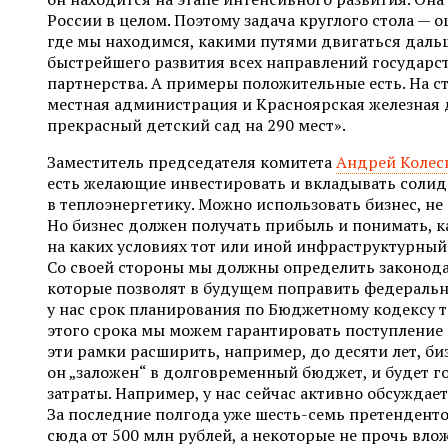
России в целом. Поэтому задача круглого стола — о
где мы находимся, какими путями двигаться дальше
быстрейшего развития всех направлений государс
партнерства. А примеры положительные есть. На с
местная администрация и Красноярская железная 
прекрасный детский сад на 290 мест».
Заместитель председателя комитета
Андрей Колес
есть желающие инвестировать и вкладывать солид
в теплоэнергетику. Можно использовать бизнес, не
Но бизнес должен получать прибыль и понимать, к
на каких условиях тот или иной инфраструктурный
Со своей стороны мы должны определить законод
которые позволят в будущем поправить федерально
у нас срок планирования по Бюджетному кодексу тр
этого срока мы можем гарантировать поступление 
эти рамки расширить, например, до десяти лет, биз
он „заложен“ в долговременный бюджет, и будет г
затраты. Например, у нас сейчас активно обсуждае
За последние полгода уже шесть-семь претендент
сюда от 500 млн рублей, а некоторые не прочь влож