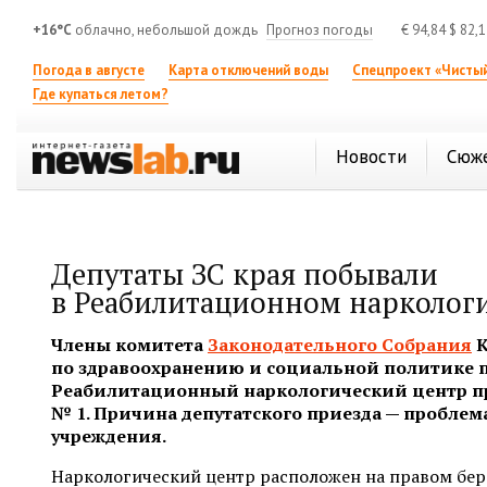
+16°C
облачно, небольшой дождь
Прогноз погоды
€
94,84
$
82,
Погода в августе
Карта отключений воды
Спецпроект «Чистый
Где купаться летом?
Новости
Сюж
Депутаты ЗС края побывали
в Реабилитационном нарколог
Члены комитета
Законодательного Собрания
К
по здравоохранению и социальной политике 
Реабилитационный наркологический центр пр
№ 1. Причина депутатского приезда — проблем
учреждения.
Наркологический центр расположен на правом бере