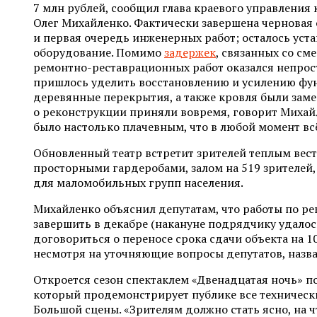
7 млн рублей, сообщил глава краевого управления
Олег Михайленко. Фактически завершена черновая
и первая очередь инженерных работ; осталось уст
оборудование. Помимо
задержек
, связанных со см
ремонтно-реставрационных работ оказался непрос
пришлось уделить восстановлению и усилению фунд
деревянные перекрытия, а также кровля были зам
о реконструкции приняли вовремя, говорит Михайл
было настолько плачевным, что в любой момент всё
Обновленный театр встретит зрителей теплым вес
просторными гардеробами, залом на 519 зрителей
для маломобильных групп населения.
Михайленко объяснил депутатам, что работы по р
завершить в декабре (накануне подрядчику удалос
договориться о переносе срока сдачи объекта на 10
несмотря на уточняющие вопросы депутатов, назва
Откроется сезон спектаклем «Двенадцатая ночь» п
который продемонстрирует публике все техническ
Большой сцены. «Зрителям должно стать ясно, на 