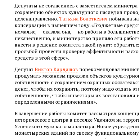
Депутаты не согласились с заместителем министра в
сохранению объектов культурного наследия прово
целенаправленно.
Татьяна Волоткевич
побывала на
консервации в нынешнем году. «Бюджетные средст
немалые, — сказала она, — но работы в большинств
некачественно, и министерство приняло эти работ
внести в решение комитета такой пункт: обратиться
просьбой провести проверку эффективности расх
средств в этой сфере».
Депутат
Виктор Кардашов
порекомендовал министе
продумать механизм продажи объектов культурног
собственность с сохранением охранных обязательст
денег, чтобы их сохранить, поэтому надо отдать эт
собственность, чтобы инвесторы их восстановили и
определенными ограничениями».
В завершение работы комитет рассмотрел концепц
исторического центра в поселке Удачном на терр
Успенского мужского монастыря. Новое учреждени
монастырских зданий по своему функциональному