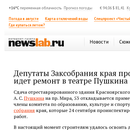
+16°C
переменная облачность
Прогноз погоды
€
94,06
$
81,41
К
Погода в августе
Карта отключений воды
Спецпроект «Чистый
Где купаться летом?
Новости
Сюж
Депутаты Заксобрания края пр
идет ремонт в театре Пушкина
Сдача отреставрированного здания Красноярского
А. С.
Пушкина
на пр. Мира, 53 откладывается приме
члены комитета по образованию, культуре и спорт
собрания
края, которые 24 сентября проинспекти
работ.
В настоящий момент строителям удалось освоить дв