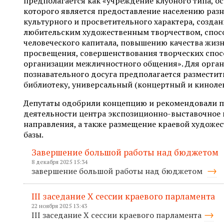
предполагается как «учреждение клубного типа, о
которого является предоставление населению разн
культурного и просветительного характера, создан
любительским художественным творчеством, спо
человеческого капитала, повышению качества жиз
просвещения, совершенствования творческих спос
организации межличностного общения». Для орган
познавательного досуга предполагается разместить
библиотеку, универсальный (концертный и кинолек
Депутаты одобрили концепцию и рекомендовали п
деятельности центра экспозиционно-выставочное 
направления, а также размещение краевой художе
базы.
Завершение большой работы над бюджетом
8 декабря 2025 15:34
завершение большой работы над бюджетом
III заседание X сессии краевого парламента
22 ноября 2025 13:43
III заседание X сессии краевого парламента