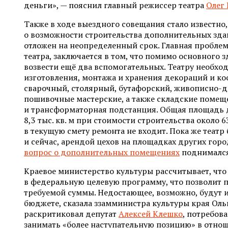
деньги», — пояснил главный режиссер театра
Олег
Также в ходе выездного совещания стало известно,
о возможности строительства дополнительных зда
отложен на неопределенный срок. Главная проблем
театра, заключается в том, что помимо основного 
возвести ещё два вспомогательных. Театру необхо
изготовления, монтажа и хранения декораций и ко
сварочный, столярный, бутафорский, живописно-д
пошивочные мастерские, а также складские помещ
и трансформаторная подстанция. Общая площадь д
8,3 тыс. кв. м при стоимости строительства около 6
в текущую смету ремонта не входит. Пока же театр 
и сейчас, арендой цехов на площадках других горо
вопрос о дополнительных помещениях
поднимался
Краевое министерство культуры рассчитывает, что
в федеральную целевую программу, что позволит 
требуемой суммы. Недостающее, возможно, будут 
бюджете, сказала ззамминистра культуры края Оль
раскритиковал депутат
Алексей Клешко
, потребов
занимать «более наступательную позицию» в отно