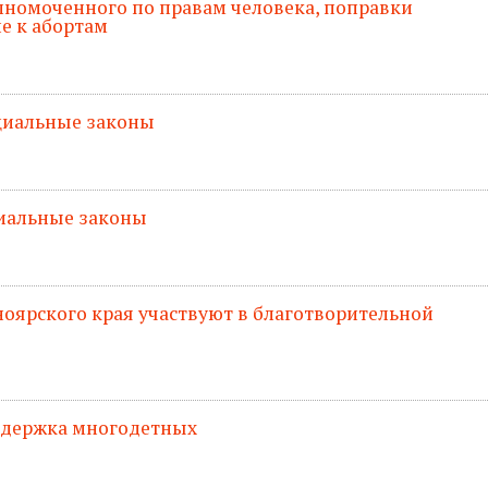
олномоченного по правам человека, поправки
ие к абортам
оциальные законы
циальные законы
оярского края участвуют в благотворительной
оддержка многодетных