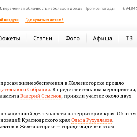
C
переменная облачность, небольшой дождь
Прогноз погоды
€
94,84
й воздух»
Где купаться летом?
Сюжеты
Статьи
Фото
Афиша
ТВ
опросам жизнеобеспечения в Железногорске прошло
дательного Собрания
. В представительном мероприятии,
рламента
Валерий Семенов
, приняли участие около двух
нновационной деятельности на территории края. Об этом
нноваций Красноярского края
Ольга Рухуллаева
.
ектов в Железногорске — городе-лидере в этом