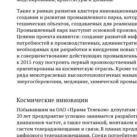
Также в рамках развития кластера инновационных
создания и развития промышленного парка, кото
технических объектов, создаваемых для реализац
Промышленный парк выступит основной производ
Целями проекта являются: создание развитой ин
потребностей в производственных, административ
необходимых для разработки и внедрения новых т
и совершенствование действующих промышленных
к 2015 году построить первый производственный 
ориентированы на космическую отрасль. Кроме т
ряда межотраслевых высокотехнологичных малых 
энергосбережении, медицине, химической промы
Космические инновации
Побывавшим на ОАО «Прима Телеком» депутатам б
20 лет предприятие успешно занимается разработ
диапазонов частот, а также поставкой, монтажом
систем телерадиовещания и связи. В планах пред
цифрового телерадиовещания. Среди потребител