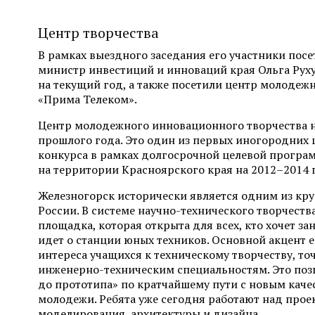
Центр творчества
В рамках выездного заседания его участники по
министр инвестиций и инноваций края Ольга Руху
на текущий год, а также посетили центр молодеж
«Прима Телеком».
Центр молодежного инновационного творчества н
прошлого года. Это один из первых иногородних 
конкурса в рамках долгосрочной целевой програ
на территории Красноярского края на
2012–2014 
Железногорск исторически является одним из кр
России. В системе научно-технического творчест
площадка, которая открыта для всех, кто хочет за
идет о станции юных техников. Основной акцент 
интереса учащихся к техническому творчеству, то
инженерно-техническим специальностям. Это поз
до прототипа» по кратчайшему пути с новым каче
молодежи. Ребята уже сегодня работают над прое
моделирования, архитектуры и дизайна.