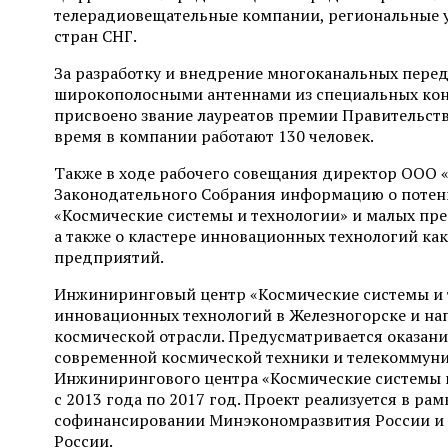
телерадиовещательные компании, региональные 
стран СНГ.
За разработку и внедрение многоканальных пер
широкополосными антеннами из специальных кон
присвоено звание лауреатов премии Правительства
время в компании работают 130 человек.
Также в ходе рабочего совещания директор ООО
Законодательного Собрания информацию о потен
«Космические системы и технологии» и малых пр
а также о кластере инновационных технологий к
предприятий.
Инжиниринговый центр «Космические системы и т
инновационных технологий в Железногорске и на
космической отрасли. Предусматривается оказани
современной космической техники и телекоммуни
Инжинирингового центра «Космические системы и 
с 2013 года по 2017 год. Проект реализуется в р
софинансировании Минэкономразвития России и
России.