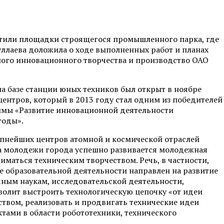
сетили площадки строящегося промышленного парка, где
ллаева доложила о ходе выполненных работ и планах
ного инновационного творчества и производство ОАО
а базе станции юных техников был открыт в ноябре
центров, который в 2013 году стал одним из победителей
ммы «Развитие инновационной деятельности
годы».
упнейших центров атомной и космической отраслей
ва молодежи города успешно развивается молодежная
ниматься техническим творчеством. Речь, в частности,
ее образовательной деятельности направлен на развитие
чным наукам, исследовательской деятельности,
волит выстроить технологическую цепочку «от идеи
ством, реализовать и продвигать технические идеи
ктами в области робототехники, технического