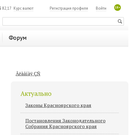
18+
$
82,17
Курс валют
Регистрация профиля
Войти
Форум
Ãëàâíàÿ ÇÑ
Актуально
Законы Красноярского края
Постановления Законодательного
Cобрания Красноярского края