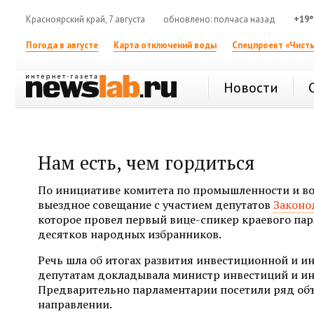
Красноярский край, 7 августа
обновлено: полчаса назад
+19°
Погода в августе
Карта отключений воды
Спецпроект «Чисты
Новости
Нам есть, чем гордиться
По инициативе комитета по промышленности и в
выездное совещание с участием депутатов
Законо
которое провел первый вице-спикер краевого па
десятков народных избранников.
Речь шла об итогах развития инвестиционной и и
депутатам докладывала министр инвестиций и и
Предварительно парламентарии посетили ряд объ
направлении.