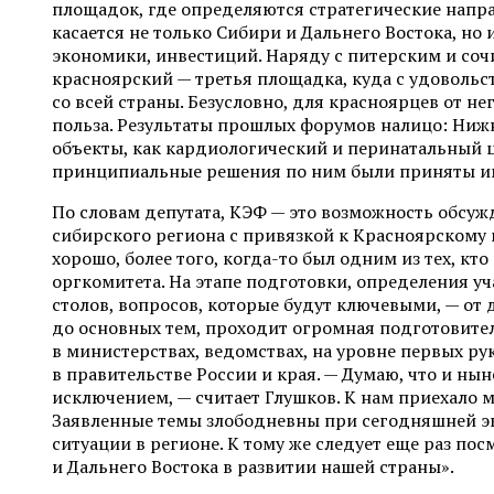
площадок, где определяются стратегические напра
касается не только Сибири и Дальнего Востока, но 
экономики, инвестиций. Наряду с питерским и с
красноярский — третья площадка, куда с удоволь
со всей страны. Безусловно, для красноярцев от н
польза. Результаты прошлых форумов налицо: Нижн
объекты, как кардиологический и перинатальный 
принципиальные решения по ним были приняты им
По словам депутата, КЭФ — это возможность обсу
сибирского региона с привязкой к Красноярскому 
хорошо, более того, когда-то был одним из тех, кто
оргкомитета. На этапе подготовки, определения уч
столов, вопросов, которые будут ключевыми, — от
до основных тем, проходит огромная подготовител
в министерствах, ведомствах, на уровне первых р
в правительстве России и края. — Думаю, что и ны
исключением, — считает Глушков. К нам приехало 
Заявленные темы злободневны при сегодняшней э
ситуации в регионе. К тому же следует еще раз пос
и Дальнего Востока в развитии нашей страны».