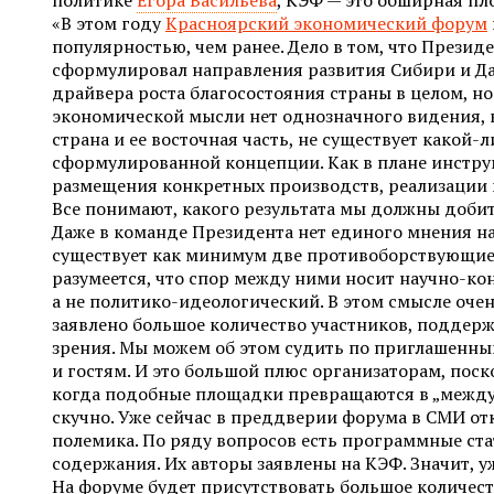
«В этом году
Красноярский экономический форум
популярностью, чем ранее. Дело в том, что Прези
сформулировал направления развития Сибири и Да
драйвера роста благосостояния страны в целом, но
экономической мысли нет однозначного видения, 
страна и ее восточная часть, не существует какой-л
сформулированной концепции. Как в плане инструм
размещения конкретных производств, реализации 
Все понимают, какого результата мы должны добит
Даже в команде Президента нет единого мнения на 
существует как минимум две противоборствующие
разумеется, что спор между ними носит научно-ко
а не политико-идеологический. В этом смысле очен
заявлено большое количество участников, поддер
зрения. Мы можем об этом судить по приглашенны
и гостям. И это большой плюс организаторам, пос
когда подобные площадки превращаются в „междус
скучно. Уже сейчас в преддверии форума в СМИ о
полемика. По ряду вопросов есть программные ст
содержания. Их авторы заявлены на КЭФ. Значит, у
На форуме будет присутствовать большое количес