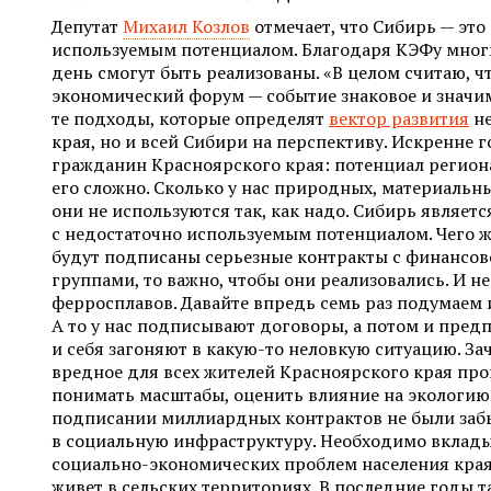
Депутат
Михаил Козлов
отмечает, что Сибирь — это
используемым потенциалом. Благодаря КЭФу мног
день смогут быть реализованы. «В целом считаю, 
экономический форум — событие знаковое и значи
те подходы, которые определят
вектор развития
не
края, но и всей Сибири на перспективу. Искренне г
гражданин Красноярского края: потенциал регион
его сложно. Сколько у нас природных, материальны
они не используются так, как надо. Сибирь являет
с недостаточно используемым потенциалом. Чего ж
будут подписаны серьезные контракты с финанс
группами, то важно, чтобы они реализовались. И не 
ферросплавов. Давайте впредь семь раз подумаем 
А то у нас подписывают договоры, а потом и пред
и себя загоняют в какую-то неловкую ситуацию. За
вредное для всех жителей Красноярского края пр
понимать масштабы, оценить влияние на экологию
подписании миллиардных контрактов не были заб
в социальную инфраструктуру. Необходимо вклады
социально-экономических проблем населения края.
живет в сельских территориях. В последние годы т