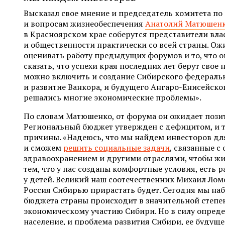
Высказал свое мнение и председатель комитета п
и вопросам жизнеобеспечения
Анатолий Матюшен
в Красноярском крае соберутся представители влас
и общественности практически со всей страны. Ож
оценивать работу предыдущих форумов и то, что о
сказать, что успехи края последних лет берут свое
можно включить и создание Сибирского федеральн
и развитие Ванкора, и будущего Ангаро-Енисейског
решались многие экономические проблемы».
По словам Матюшенко, от форума он ожидает пози
Региональный бюджет утвержден с дефицитом, и т
причины. «Надеюсь, что мы найдем инвесторов д
и сможем
решить социальные задачи
, связанные с
здравоохранением и другими отраслями, чтобы жи
тем, что у нас созданы комфортные условия, есть р
у детей. Великий наш соотечественник Михаил Ломо
Россия Сибирью прирастать будет. Сегодня мы на
бюджета страны происходит в значительной степе
экономическому участию Сибири. Но в силу опред
население, и проблема развития Сибири, ее будущ