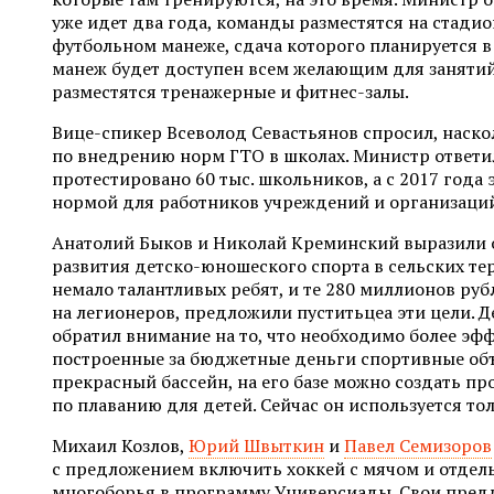
уже идет два года, команды разместятся на стади
футбольном манеже, сдача которого планируется в а
манеж будет доступен всем желающим для занятий
разместятся тренажерные и фитнес-залы.
Вице-спикер Всеволод Севастьянов спросил, наско
по внедрению норм ГТО в школах. Министр ответил
протестировано 60 тыс. школьников, а с 2017 года 
нормой для работников учреждений и организаци
Анатолий Быков и Николай Креминский выразили 
развития детско-юношеского спорта в сельских те
немало талантливых ребят, и те 280 миллионов руб
на легионеров, предложили пуститьцеа эти цели. 
обратил внимание на то, что необходимо более эф
построенные за бюджетные деньги спортивные объ
прекрасный бассейн, на его базе можно создать п
по плаванию для детей. Сейчас он используется то
Михаил Козлов,
Юрий Швыткин
и
Павел Семизоров
с предложением включить хоккей с мячом и отдел
многоборья в программу Универсиады. Свои пред