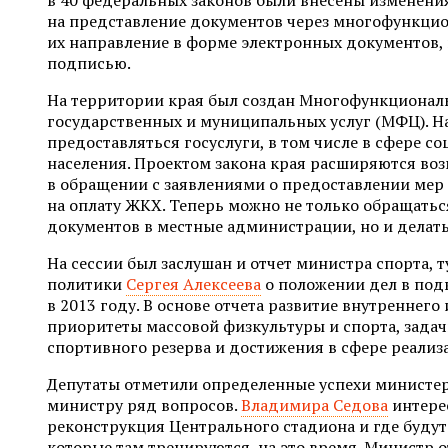
на представление документов через многофункци
их направление в форме электронных документов,
подписью.
На территории края был создан Многофункционал
государственных и муниципальных услуг (МФЦ). На
предоставляться госуслуги, в том числе в сфере 
населения. Проектом закона края расширяются во
в обращении с заявлениями о предоставлении ме
на оплату ЖКХ. Теперь можно не только обращать
документов в местные администрации, но и делать
На сессии был заслушан и отчет министра спорта,
политики
Сергея Алексеева
о положении дел в под
в 2013 году. В основе отчета развитие внутреннего
приоритеты массовой физкультуры и спорта, задач
спортивного резерва и достижения в сфере реали
Депутаты отметили определенные успехи министерс
министру ряд вопросов.
Владимира Седова
интерес
реконструкция Центрального стадиона и где буду
которые там тренируются, на это время. Министр о