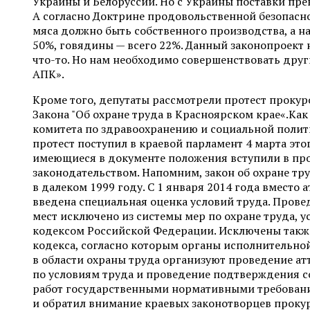
Украины и Белоруссии. Но с Украины поставки прек
А согласно Доктрине продовольственной безопасно
мяса должно быть собственного производства, а на
50%, говядины — всего 22%. Данный законопроект 
что-то. Но нам необходимо совершенствовать дру
АПК».
Кроме того, депутаты рассмотрели протест прокур
Закона "Об охране труда в Красноярском крае«.Ка
комитета по здравоохранению и социальной полит
протест поступил в краевой парламент 4 марта этого
имеющиеся в документе положения вступили в пр
законодательством. Напомним, закон об охране тр
в далеком 1999 году. С 1 января 2014 года вместо 
введена специальная оценка условий труда. Прове
мест исключено из системы мер по охране труда,
кодексом Российской Федерации. Исключены такж
кодекса, согласно которым органы исполнительной
в области охраны труда организуют проведение ат
по условиям труда и проведение подтверждения с
работ государственными нормативными требовани
и обратил внимание краевых законотворцев прокур