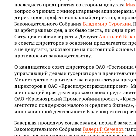
последнего предприятия со стороны депутата
Мих
вопрос о трениях с миноритарными акционерами. 
директоров, профессиональный директор, в прош
Законодательного Собрания
Владимир Суроткин
. 
из арбитражных дел, а их было шесть, ни одна прет
Ситуация стабилизируется. Депутат
Анатолий Быко
в советы директоров в основном предлагаются пр
а не депутаты, работающие на постоянной основе. П
противоречит законодательству.
О кандидатах в совет директоров ОАО «Гостиница
управляющий делами губернатора и правительства
Министерство строительства и архитектуры предст
директоров в ОАО «Красноярскгражданпроект». М
и инноваций края делегировало своих представит
ОАО «Красноярский Промстройниипроект», «Красн
агентство поддержки малого и среднего бизнеса»,
инновационной деятельности Красноярского края»
Завершая процедуру согласования, первый замест
Законодательного Собрания
Валерий Семенов
напо
органы власти надеются на их «непассивную позици