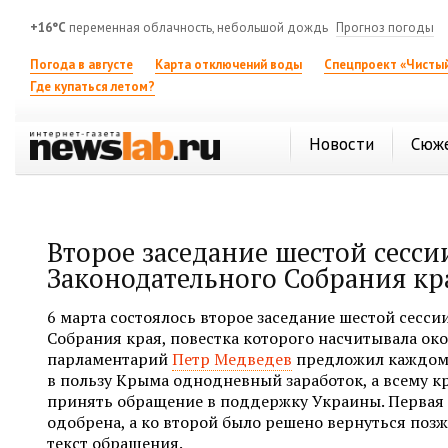
+16°C
переменная облачность, небольшой дождь
Прогноз погоды
Погода в августе
Карта отключений воды
Спецпроект «Чистый
Где купаться летом?
Новости
Сюж
Второе заседание шестой сесси
Законодательного Собрания кр
6 марта состоялось второе заседание шестой сесси
Собрания края, повестка которого насчитывала око
парламентарий
Петр Медведев
предложил каждому
в пользу Крыма однодневный заработок, а всему к
принять обращение в поддержку Украины. Первая 
одобрена, а ко второй было решено вернуться позж
текст обращения.