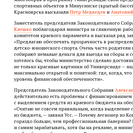
спортивных объектов в Минусинске (крытый бассе
Красноярска высказали
Петр Медведев
и
Анатоли
Заместитель председателя Законодательного Соб
Клешко
поблагодарил министра за слаженную раб
комитетом краевого парламента и высказал ряд за
«Предлагаю обеспечить прозрачность в распредел
детско-юношеского спорта. Очень часто родители 
собирают немалые деньги для выезда на сборы и с
хотелось бы, чтобы министерство сделало достоя
не только красивые картинки об Универсиаде — над
максимально открытой и понятной: где, когда, что
уровень финансовой обеспеченности».
Председатель Законодательного Собрания
Алексан
действительно есть проблемы с финансированием 
с выделением средств из краевого бюджета на обе
«Считаю не совсем правильным, когда выделение с
из бюджета, — заявил Усс. — Почему легионер из К
гораздо больше, чем профессиональная балерина?
и самим зарабатывать, хотя бы на рекламе, и мини