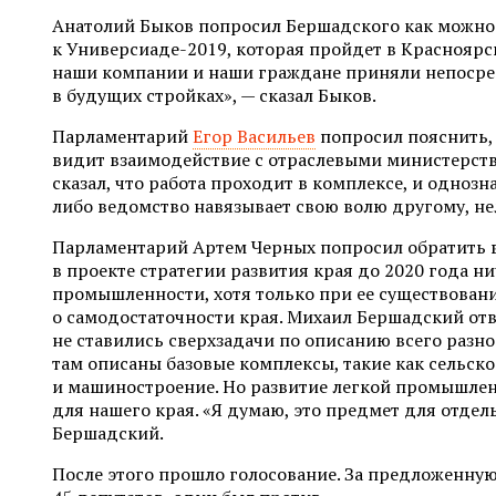
Анатолий Быков попросил Бершадского как можно 
к Универсиаде-2019, которая пройдет в Красноярс
наши компании и наши граждане приняли непосре
в будущих стройках», — сказал Быков.
Парламентарий
Егор Васильев
попросил пояснить,
видит взаимодействие с отраслевыми министерст
сказал, что работа проходит в комплексе, и однозн
либо ведомство навязывает свою волю другому, не
Парламентарий Артем Черных попросил обратить в
в проекте стратегии развития края до 2020 года ни
промышленности, хотя только при ее существован
о самодостаточности края. Михаил Бершадский отве
не ставились сверхзадачи по описанию всего разн
там описаны базовые комплексы, такие как сельско
и машиностроение. Но развитие легкой промышлен
для нашего края. «Я думаю, это предмет для отдель
Бершадский.
После этого прошло голосование. За предложенну