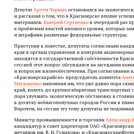
Депутат
Артем Черных
остановился на экологичес
и рассказал о том, что в Красноярске вполне успе
материалов.
Валерий Сергиенко
в очередной раз п
к проблемам властей низового уровня, которых з
и штрафами различные федеральные структуры.
Приступив к повестке, депутаты согласовали канд
края в органы управления и контроля акционерных
находятся в государственной собственности Красн
сессией этот вопрос обсуждался на заседании ко
и вопросам жизнеобеспечения. При согласовании 
«Красноярсккрайгаз» председатель комитета
Анат
Матюшенко
напомнил им, что уже давно пора газ
край, вплоть до крупногабаритных транспортных с
пора улучшать экологическую обстановку в столиц
в десятку неблагополучных городов России в плане
Впрочем, на сессии эту тему депутаты не поднимал
Министр промышленности и торговли
Александр 
кандидатур в совет директоров ОАО «Красноярски
металлов им. В. Н. Гулидова» и «Красноярскнефтеп