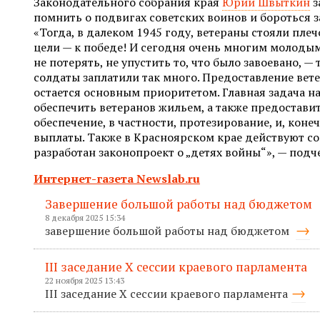
Законодательного собрания края
Юрий Швыткин
з
помнить о подвигах советских воинов и бороться з
«Тогда, в далеком 1945 году, ветераны стояли плеч
цели — к победе! И сегодня очень многим молоды
не потерять, не упустить то, что было завоевано, —
солдаты заплатили так много. Предоставление вет
остается основным приоритетом. Главная задача н
обеспечить ветеранов жильем, а также предостав
обеспечение, в частности, протезирование, и, кон
выплаты. Также в Красноярском крае действуют с
разработан законопроект о „детях войны“», — подч
Интернет-газета Newslab.ru
Завершение большой работы над бюджетом
8 декабря 2025 15:34
завершение большой работы над бюджетом
III заседание X сессии краевого парламента
22 ноября 2025 13:43
III заседание X сессии краевого парламента