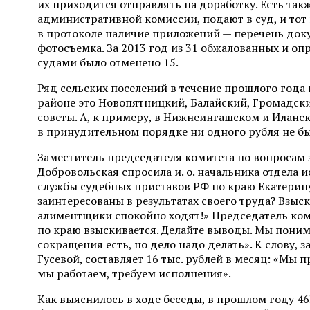
их приходится отправлять на доработку. Есть так
административной комиссии, подают в суд, и тот 
в протоколе наличие приложений — перечень доку
фотосъемка. За 2013 год из 31 обжалованных и 
судами было отменено 15.
Ряд сельских поселений в течение прошлого года
районе это Новопятницкий, Балайский, Громадски
советы. А, к примеру, в Нижнеингашском и Иланск
в принудительном порядке ни одного рубля не бы
Заместитель председателя комитета по вопросам
Добровольская спросила и. о. начальника отдела
службы судебных приставов РФ по краю Екатерину
заинтересованы в результатах своего труда? Взыск
алиментщики спокойно ходят!» Председатель ко
по краю взыскивается. Делайте выводы. Мы понима
сокращения есть, но дело надо делать». К слову, 
Гусевой, составляет 16 тыс. рублей в месяц: «Мы 
мы работаем, требуем исполнения».
Как выяснилось в ходе беседы, в прошлом году 46