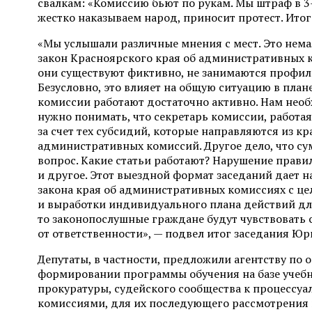
свалкам: «Комиссию бьют по рукам. Мы штраф в 3–
жестко наказываем народ, приносит протест. Ито
«Мы услышали различные мнения с мест. Это нем
закон Красноярского края об административных 
они существуют фиктивно, не занимаются профила
Безусловно, это влияет на общую ситуацию в пла
комиссии работают достаточно активно. Нам не
нужно понимать, что секретарь комиссии, работа
за счет тех субсидий, которые направляются из к
административных комиссий. Другое дело, что сум
вопрос. Какие статьи работают? Нарушение правил
и другое. Этот выездной формат заседаний дает 
закона края об административных комиссиях с це
и выработки индивидуального плана действий для
то законопослушные граждане будут чувствовать с
от ответственности», — подвел итог заседания Ю
Депутаты, в частности, предложили агентству по
формировании программы обучения на базе учебно
прокуратуры, судейского сообщества к процесс
комиссиями, для их последующего рассмотрения 