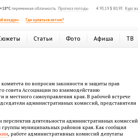
+18°C
переменная облачность
Прогноз погоды
€
93,19
$
80,93
Курс в
й воздух»
Где купаться летом?
Сюжеты
Статьи
Фото
Афиша
ТВ
е комитета по вопросам законности и защиты прав
о совета Ассоциации по взаимодействию
и и местного самоуправления края. В рабочей встрече
редседатели административных комиссий, представители
и перспектив деятельности административных комиссий
й группы муниципальных районов края. Как сообщил
кин
, работе административных комиссий депутаты