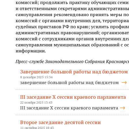
комиссий; продолжить практику обучающих семи
и ответственными секретарями административны
самоуправления рекомендовано принять меры по
комиссий с органами внутренних дел, территор
судебных приставов РФ по краю; усилить профил
административных правонарушений; организоват
комиссий с сотрудниками органов внутренних де
самоуправления муниципальных образований с ос
информации.
Пресс-службе Законодательного Собрания Красноярск
Завершение большой работы над бюджетом
8 декабря 2025 15:34
завершение большой работы над бюджетом
III заседание X сессии краевого парламента
22 ноября 2025 13:43
III заседание X сессии краевого парламента
Второе заседание десятой сессии
11 октября 2025 18:43