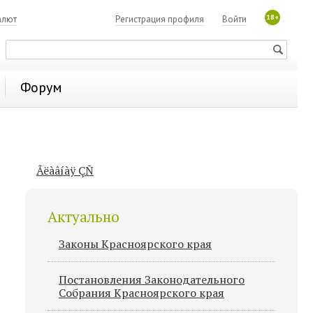
18+
алют
Регистрация профиля
Войти
Форум
Ãëàâíàÿ ÇÑ
Актуально
Законы Красноярского края
Постановления Законодательного
Cобрания Красноярского края