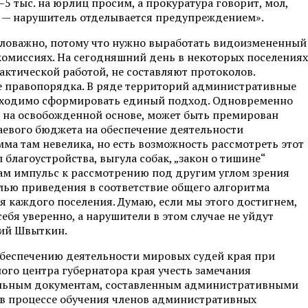
5 тыс. на юрлиц просим, а прокуратура говорит, мол,
г — нарушитель отделывается предупреждением».
аловажно, потому что нужно выработать видоизмененный
комиссиях. На сегодняшний день в некоторых поселениях
ктической работой, не составляют протоколов.
не правопорядка. В ряде территорий административные
обходимо сформировать единый подход. Одновременно
я на освобожденной основе, может быть премирован
раевого бюджета на обеспечение деятельности
ма там невелика, но есть возможность рассмотреть этот
 благоустройства, выгула собак, „закон о тишине“
нам импульс к рассмотрению под другим углом зрения
лью приведения в соответствие общего алгоритма
 каждого поселения. Думаю, если мы этого достигнем,
ебя уверенно, а нарушители в этом случае не уйдут
рий Швыткин.
 обеспечению деятельности мировых судей края при
го центра губернатора края учесть замечания
уальным документам, составленным административными
в процессе обучения членов административных