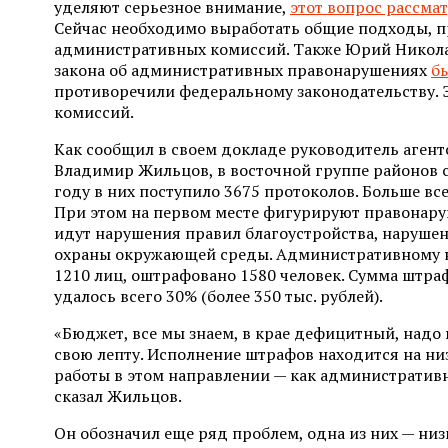
уделяют серьезное внимание,
этот вопрос рассма
Сейчас необходимо выработать общие подходы, 
административных комиссий. Также Юрий Николаев
закона об административных правонарушениях
б
противоречили федеральному законодательству. Э
комиссий.
Как сообщил в своем докладе руководитель агент
Владимир Жильцов, в восточной группе районов 
году в них поступило 3675 протоколов. Больше вс
При этом на первом месте фигурируют правонару
идут нарушения правил благоустройства, наруше
охраны окружающей среды. Административному 
1210 лиц, оштрафовано 1580 человек. Сумма штраф
удалось всего 30% (более 350 тыс. рублей).
«Бюджет, все мы знаем, в крае дефицитный, надо
свою лепту. Исполнение штрафов находится на ни
работы в этом направлении — как административ
сказал Жильцов.
Он обозначил еще ряд проблем, одна из них — низ