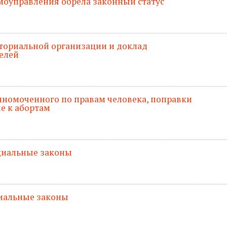
моуправления обрела законный статус
ториальной организации и доклад
елей
олномоченного по правам человека, поправки
ие к абортам
оциальные законы
циальные законы