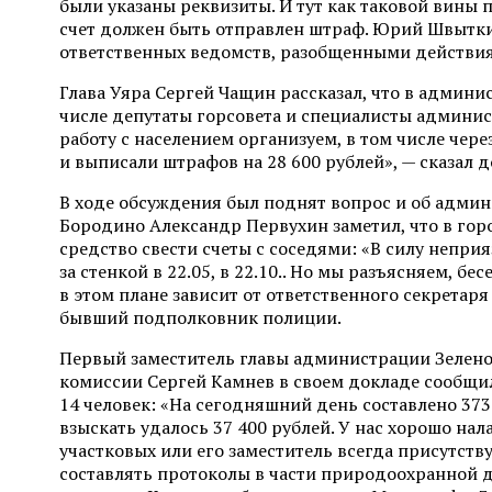
были указаны реквизиты. И тут как таковой вины п
счет должен быть отправлен штраф. Юрий Швыткин
ответственных ведомств, разобщенными действия
Глава Уяра Сергей Чащин рассказал, что в админи
числе депутаты горсовета и специалисты админи
работу с населением организуем, в том числе чере
и выписали штрафов на 28 600 рублей», — сказал 
В ходе обсуждения был поднят вопрос и об адми
Бородино Александр Первухин заметил, что в гор
средство свести счеты с соседями: «В силу неп
за стенкой в 22.05, в 22.10.. Но мы разъясняем, б
в этом плане зависит от ответственного секрета
бывший подполковник полиции.
Первый заместитель главы администрации Зелено
комиссии Сергей Камнев в своем докладе сообщил
14 человек: «На сегодняшний день составлено 373
взыскать удалось 37 400 рублей. У нас хорошо на
участковых или его заместитель всегда присутств
составлять протоколы в части природоохранной 