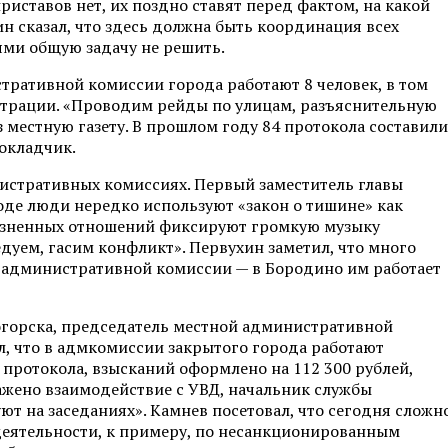
риставов нет, их поздно ставят перед фактом, на какой
 сказал, что здесь должна быть координация всех
ми общую задачу не решить.
стративной комиссии города работают 8 человек, в том
страции. «Проводим рейды по улицам, разъяснительную
з местную газету. В прошлом году 84 протокола составили
докладчик.
нистративных комиссиях. Первый заместитель главы
оде люди нередко используют «закон о тишине» как
риязненных отношений фиксируют громкую музыку
еседуем, гасим конфликт». Первухин заметил, что много
ря административной комиссии — в Бородино им работает
горска, председатель местной административной
, что в адмкомиссии закрытого города работают
 протокола, взысканий оформлено на 112 300 рублей,
лажено взаимодействие с УВД, начальник службы
уют на заседаниях». Камнев посетовал, что сегодня сложн
деятельности, к примеру, по несанкционированным