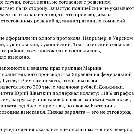
же случаи, когда люди, не согласные с решением
встает на их сторону. Зачастую полицейские не указываю
ментов и их количество, то, что производилась
опротестованных решений административных комиссий
 не оформили ни одного протокола. Например, в Уярском
й, Сушиновский, Сухонойский, Толстихинский сельские
ом районе, хотя протоколы и составлялись,
ло взыскано.
 законности и защиты прав граждан Марина
 исполнительного производства Управления федеральной
 Гусеву: «Чем вам помочь, чтобы вы были
ивается всего 300 тыс. с миллиона рублей. Должники,
митета Юрий Швыткин поддержал коллегу: «18% штрафов
ем, нагрузка у приставов большая, зарплата маленькая,
зарплата судебного пристава, по словам Екатерины
проводим взыскания. Низкая зарплата — это не отговорка,
3 уведомления оказались «не опознаны» — в них неверно