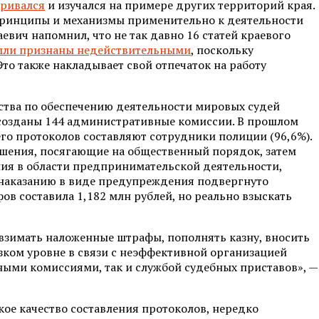
тривался
и изучался на примере других территорий края.
принципы и механизмы применительно к деятельности
ич напомнил, что не так давно 16 статей краевого
ыли признаны недействительными
, поскольку
то также накладывает свой отпечаток на работу
ства по обеспечению деятельности мировых судей
созданы 144 административные комиссии. В прошлом
его протоколов составляют сотрудники полиции (96,6%).
шения, посягающие на общественный порядок, затем
ния в области предпринимательской деятельности,
наказанию в виде предупреждения подвергнуто
ов составила 1,182 млн рублей, но реально взыскать
 взимать наложенные штрафы, пополнять казну, вносить
зком уровне в связи с неэффективной организацией
ными комиссиями, так и службой судебных приставов», —
кое качество составления протоколов, нередко