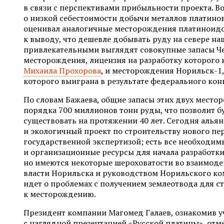
в связи с перспективами прибыльности проекта. Во
о низкой себестоимости добычи металлов платино
оценивал аналогичные месторождения платиноидо
к выводу, что дешевле добывать руду на севере на
привлекательными выглядят совокупные запасы Ч
месторождения, лицензия на разработку которого 
Михаила Прохорова
, и месторождения Норильск-1,
которого выиграна в результате федерального кон
По словам Бажаева, общие запасы этих двух место
порядка 700 миллионов тонн руды, что позволит
существовать на протяжении 40 лет. Сегодня алья
и экологичный проект по строительству нового пе
государственной экспертизой; есть все необходи
и организационные ресурсы для начала разработк
но имеются некоторые шероховатости во взаимоде
власти Норильска и руководством Норильского ком
идет о проблемах с получением землеотвода для с
к месторождению.
Президент компании Магомед Галаев, ознакомив 
с наглядной презентацией «Русской платины», отме