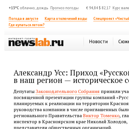
+13°C
облачно, дождь
Прогноз погоды
€
94,84
$
82,17
Курс вал
Погода в августе
Карта отключений воды
Спецпроект «Чистый
Где купаться летом?
Новости
Сюж
Александр Усс: Приход «Русск
в наш регион — историческое 
Депутаты
Законодательного Собрания
приняли учас
посвященной презентации группы компаний «Русска
планируемых к реализации на территории Красноя
руководства компании в числе приглашенных был
регионального Правительства
Виктор Томенко
, г
инспектор в Красноярском крае Николай Холодов,
представители общественных организаций.