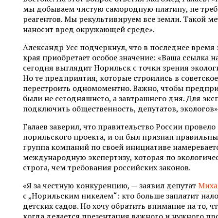
мы добываем чистую самородную платину, не тре
реагентов. Мы рекультивируем все земли. Такой ме
наносит вред окружающей среде».
Александр Усс подчеркнул, что в последнее время 
края приобретает особое значение: «Ваша ссылка на
сегодня выглядит Норильск с точки зрения эколог
Но те предприятия, которые строились в советско
перестроить одномоментно. Важно, чтобы предпри
были не сегодняшнего, а завтрашнего дня. Для эк
подключить общественность, депутатов, экологов»
Галаев заверил, что правительство России провел
норильского проекта, и он был признан правильным
группа компаний по своей инициативе намеревает
международную экспертизу, которая по экологиче
строга, чем требования российских законов.
«Я за честную конкуренцию, — заявил депутат
Миха
с „Норильским никелем“: кто больше заплатит нало
детских садов. Но хочу обратить внимание на то, чт
когда делается презентация важного и нужного пр