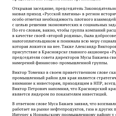
Открывая заседание, председатель Законодательн
назвал приход «Русской платины» в регион истори
особо отметил необходимость плотного взаимодей
с целью решения экономических и социальных зада
По его словам, важно, чтобы группа компаний рас
в качестве своей «второй родины», была добросов
налогоплательщиком и понимала всю меру социаль
которая ложится на нее. Также Александр Викторов
присутствие в Красноярске главного акционера «Р
председателя совета директоров Мусы Бажаева сви
намерений финансово-промышленной группы.
Виктор Томенко в своем приветственном слове ска
промышленный район для края является стратегиче
внимание к инвесторам, приходящим в НПР, всегд
Виктор Петрович напомнил, что Красноярский край
является лидером по показателям инвестиций.
В ответном слове Муса Бажаев заявил, что возглав
работает на рынке нефтепродуктов, газа и других 
Интерес к Норильскому промышленному району у 