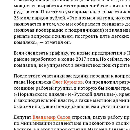
мощность выработки месторождений составит пор
руды в год. При этом суммарные налоговые отчис
25 миллиардов рублей. «Это прямая выгода, но ест
заключается в том, что мы собираемся создавать д
(включая кооперацию с подрядчиками) и вкладыва
решать вопросы с жильем, построить пять детских
комплекс», — отметил он.
Если следовать графику, то новые предприятия 
районе заработают в конце 2017 года. Но сейчас, п
компании, все упирается в землеотвод под строите
После этого участники заседания перешли к вопро
глава Норильска
Олег Курилов
. Он предложил раз
создание рабочей группы, в которую бы вошли пр
(«Норильского никеля» и «Русской платины»), кра
и законодательной власти, а также местной админ
было единодушно поддержано всеми участниками 
Депутат
Владимир Седов
спросил, какую работу пр
по минимизации воздействия на экологию в своих
Востоке. На этот вопрос ответил Магомед Галаев: 