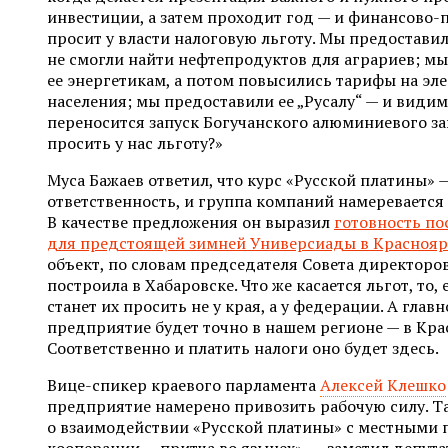
инвестиции, а затем проходит год — и финансово
просит у власти налоговую льготу. Мы предоставил
не смогли найти нефтепродуктов для аграриев; м
ее энергетикам, а потом повысились тарифы на эл
населения; мы предоставили ее „Русалу“ — и видим
переносится запуск Богучанского алюминиевого за
просить у нас льготу?»
Муса Бажаев ответил, что курс «Русской платины» 
ответственность, и группа компаний намеревается 
В качестве предложения он выразил
готовность по
для предстоящей зимней Универсиады в Красноярс
объект, по словам председателя Совета директоров
построила в Хабаровске. Что же касается льгот, то,
станет их просить не у края, а у федерации. А глав
предприятие будет точно в нашем регионе — в Кра
Соответственно и платить налоги оно будет здесь.
Вице-спикер краевого парламента
Алексей Клешко
предприятие намерено привозить рабочую силу. Та
о взаимодействии «Русской платины» с местными 
кооперации — притча во языцех», — заметил депутат