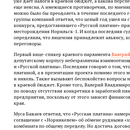
уже дает налоги в краевой бюджет, а какова перспе
еще неясна. А имеющиеся противоречия, по мнени
можно было бы преодолеть в течение последнего г
группы компаний ответил, что целый год ушел на 
конкурса, предоставившего «Русской платине» пра
месторождения Норильск-1. И когда последняя су
определила, что лицензия принадлежит альянсу, к
переговоры.
Первый вице-спикер краевого парламента
Валерий
депутатскому корпусу небезразличны взаимоотно
и «Русской платины». Последняя говорит о том, чт
платиной, а в презентации проекта помимо этого м
и никель. Также вызывают беспокойство вопросы 
в краевой бюджет. Кроме того, Валерий Владимир
по поводу отсутствия конкретики в заработной пл
предприятия, поскольку от этого зависят финансо
края.
Муса Бажаев ответил, что «Русская платина» намер
соглашение с «Норникелем» об обмене рудными «х
комбината по общему переделу. Но достичь догово