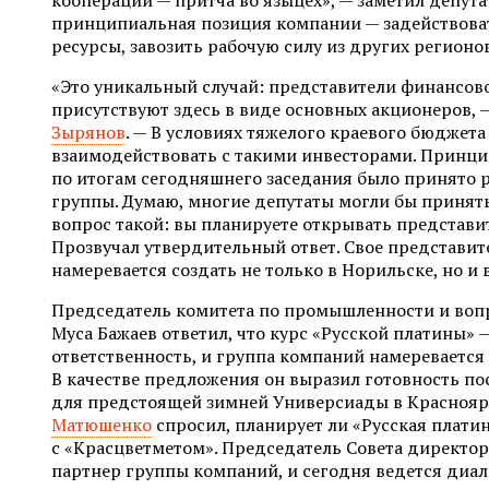
принципиальная позиция компании — задействова
ресурсы, завозить рабочую силу из других регионо
«Это уникальный случай: представители финансо
присутствуют здесь в виде основных акционеров, 
Зырянов
. — В условиях тяжелого краевого бюджет
взаимодействовать с такими инвесторами. Принци
по итогам сегодняшнего заседания было принято 
группы. Думаю, многие депутаты могли бы принять 
вопрос такой: вы планируете открывать представи
Прозвучал утвердительный ответ. Свое представи
намеревается создать не только в Норильске, но и 
Председатель комитета по промышленности и воп
Муса Бажаев ответил, что курс «Русской платины» 
ответственность, и группа компаний намеревается 
В качестве предложения он выразил готовность п
для предстоящей зимней Универсиады в Красноярс
Матюшенко
спросил, планирует ли «Русская плати
с «Красцветметом». Председатель Совета директоро
партнер группы компаний, и сегодня ведется диал