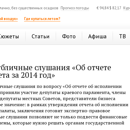
ачно, без существенных осадков
Прогноз погоды
€
94,84
$
82,17
Кур
й воздух»
Где купаться летом?
Сюжеты
Статьи
Фото
Афиша
ТВ
убличные слушания «Об отчете
а за 2014 год»
чные слушания по вопросу «Об отчете об исполнении
е приняли участие депутаты краевого парламента, члены
 депутаты местных Советов, представители бизнеса
е значение: в рамках утверждения отчета об исполнении
палаты, заключения готовит экспертно-правовое
ые слушания позволяют не только подвести финансовые
лемы, которые нужно решать органам государственной