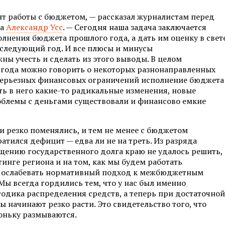
т работы с бюджетом, — рассказал журналистам перед
та
Александр Усс
. — Сегодня наша задача заключается
олнения бюджета прошлого года, а дать им оценку в свет
 следующий год. И все плюсы и минусы
ны учесть и сделать из этого выводы. В целом
года можно говорить о некоторых разнонаправленных
е серьезных финансовых ограничений исполнение бюджета
ь в него какие-то радикальные изменения, новые
облемы с деньгами существовали и финансово емкие
и резко поменялись, и тем не менее с бюджетом
атился дефицит — едва ли не на треть. Из разряда
ащению государственного долга краю не удалось решить,
тинге региона и на том, как мы будем работать
ает ослабевать нормативный подход к межбюджетным
ы всегда гордились тем, что у нас был именно
одика распределения средств, а теперь при достаточной
 начинают резко расти. Это свидетельство того, что
оньку размываются.