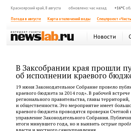
Красноярский край, 8 августа
обновлено: час назад
+16°C
обл
Погода в августе
Карта отключений воды
Спецпроект «Чисты
Новости
В Заксобрании края прошли п
об исполнении краевого бюджет
19 июня Законодательное Собрание провело публи
краевого бюджета за 2014 год». В рабочей встреч
регионального правительства, главы территорий,
и общественности. Это мероприятие имеет большо
краевого бюджета проводятся проверки Счетной 
управление Законодательного Собрания. Публичн
итоги минувшего года, но и выявить острые проб
власти и местного самоуправления.