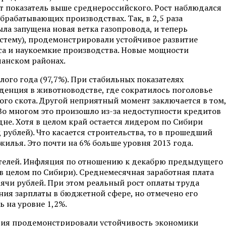
от показатель выше среднероссийского. Рост наблюдался
обрабатывающих производствах. Так, в 2,5 раза
ыла запущена новая ветка газопровода, и теперь
истему), продемонстрировали устойчивое развитие
 и наукоемкие производства. Новые мощности
чанском районах.
ого года (97,7%). При стабильных показателях
нденция в животноводстве, где сократилось поголовье
ого скота. Другой неприятный момент заключается в том,
 Во многом это произошло из-за недоступности кредитов
не. Хотя в целом край остается лидером по Сибири
 рублей). Что касается строительства, то в прошедший
илья. Это почти на 6% больше уровня 2013 года.
ателей. Инфляция по отношению к декабрю предыдущего
 в целом по Сибири). Среднемесячная заработная плата
ысячи рублей. При этом реальный рост оплаты труда
ния зарплаты в бюджетной сфере, но отмечено его
ь на уровне 1,2%.
тия продемонстрировали устойчивость экономики