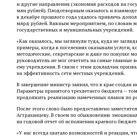
и другие направления (экономия расходов на гос
млн рублей). Плодотворным оказалось и взаимод
в декабре прошлого года удалось привлечь допол
млрд рублей. Важным мероприятием, по словам м
государственных и муниципальных учреждений.
«Как оказалось, мы заглянули туда, куда не загляд
примеры, когда в поселениях оказывали услуги, к
методические, секретарские и даже по покупке мо
руководитель не мог ответить на самые главные в
ему учреждения. В связи с этим докладчик призв
на эффективность сети местных учреждений.
В завершение министр заявил, что в крае создан 
Параметры принятого трехлетнего бюджета — том
продолжить реализацию намеченных планов по р
После этого слово было предоставлено заместит
Астраханцеву. В своем по обыкновению эмоциона
на годовой отчет об исполнении краевого бюджета
«У нас всегда хватало возможностей и реакции, ч