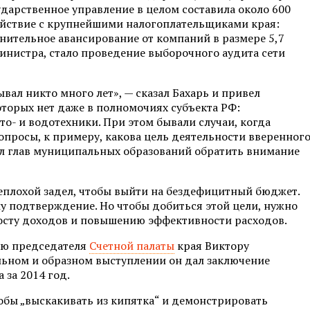
ударственное управление в целом составила около 600
ействие с крупнейшими налогоплательщиками края:
нительное авансирование от компаний в размере 5,7
инистра, стало проведение выборочного аудита сети
ывал никто много лет», — сказал Бахарь и привел
оторых нет даже в полномочиях субъекта РФ:
то- и водотехники. При этом бывали случаи, когда
опросы, к примеру, какова цель деятельности вверенног
ал глав муниципальных образований обратить внимание
неплохой задел, чтобы выйти на бездефицитный бюджет.
у подтверждение. Но чтобы добиться этой цели, нужно
осту доходов и повышению эффективности расходов.
елю председателя
Счетной палаты
края Виктору
льном и образном выступлении он дал заключение
 за 2014 год.
тобы „выскакивать из кипятка“ и демонстрировать