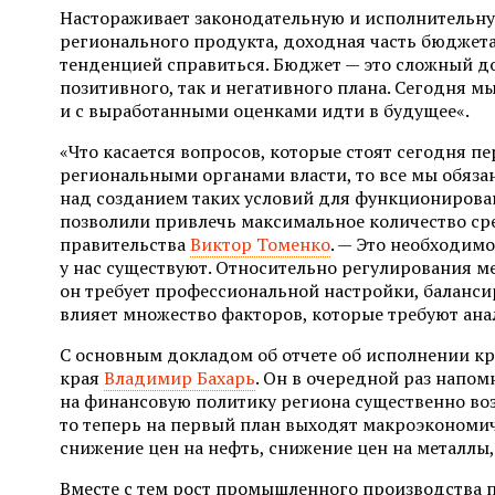
Настораживает законодательную и исполнительную 
регионального продукта, доходная часть бюджета 
тенденцией справиться. Бюджет — это сложный до
позитивного, так и негативного плана. Сегодня 
и с выработанными оценками идти в будущее«.
«Что касается вопросов, которые стоят сегодня п
региональными органами власти, то все мы обяз
над созданием таких условий для функционирова
позволили привлечь максимальное количество сре
правительства
Виктор Томенко
. — Это необходим
у нас существуют. Относительно регулирования 
он требует профессиональной настройки, баланс
влияет множество факторов, которые требуют ана
С основным докладом об отчете об исполнении кр
края
Владимир Бахарь
. Он в очередной раз напо
на финансовую политику региона существенно во
то теперь на первый план выходят макроэкономич
снижение цен на нефть, снижение цен на металлы,
Вместе с тем рост промышленного производства п