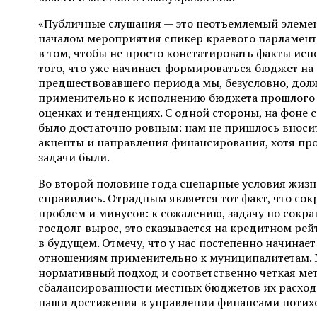
«Публичные слушания — это неотъемлемый элемен
началом мероприятия спикер краевого парламен
в том, чтобы не просто констатировать факты исп
того, что уже начинает формироваться бюджет на
предшествовавшего периода мы, безусловно, долж
применительно к исполнению бюджета прошлого 
оценках и тенденциях. С одной стороны, на фон
было достаточно ровным: нам не пришлось вносит
акценты и направления финансирования, хотя пр
задачи были.
Во второй половине года сценарные условия жизн
справились. Отрадным является тот факт, что сокр
проблем и минусов: к сожалению, задачу по сокр
госдолг вырос, это сказывается на кредитном рей
в будущем. Отмечу, что у нас постепенно начин
отношениям применительно к муниципалитетам. М
нормативный подход и соответственно четкая мет
сбалансированности местных бюджетов их расходы
наши достижения в управлении финансами потих