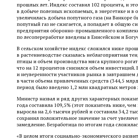
прошлых лет. Индекс составил 102 процента, и эт
в добыче полезных ископаемых, в энергетике и в 
увеличилась добыча попутного газа (на Ванкоре б
попутный газ не сжигается, а попадает в общую с
предприятия оборонно-промышленного комплекса
по лесопереработке введены в Енисейском и Богу
В сельском хозяйстве индекс сложился ниже прошл
в растениеводстве сказалась неблагоприятная те
птицы и объем производства мяса крупного рогат
что на 12 процентов снизился объем инвестиций.
и неуверенности участников рынка в завтрашнем д
в части объема привлеченных средств (344,5 млрд
период было введено 1,2 млн квадратных метров ж
Министр назвал и ряд других характерных показ
года составила 109,5% (этот показатель ниже, чем
выросла на 2,6 тысячи рублей и составила 34,2 т
сохранил положительное значение за счет увеличе
замедление. Безработица по итогам года сложилас
«В целом итоги социально-экономического разви