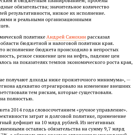
ическим и бюджетным планированием; пробелы
дные обязательства; значительное количество
лей результативности, низкое их исполнение.
елями и реальными организационными
цев.
омической политике
Андрей Самохин
рассказал
 области бюджетной и налоговой политики края.
что исполнение бюджета происходило в непростых
ость, резкое снижение цен на нефть, падение цен
залось на показателях темпов экономического роста края,
рае получают доходы ниже прожиточного минимума», —
региона адекватно отреагировало на изменение внешних
ветствовали тем рискам, которые существовали.
на полностью.
ета 2014 года словосочетанием «ручное управление».
ективности затрат и долговой политике, применение
ный дефицит на 10 млрд рублей. Из негативных
лненными остались обязательства на сумму 9,7 млрд
37%, а обязательства краевых автономных учреждений —