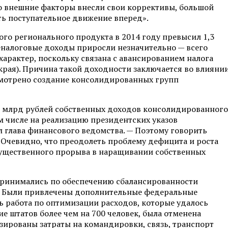
что внешние факторы внесли свои коррективы, большой
ть поступательное движение вперед».
ого регионального продукта в 2014 году превысил 1,3
неналоговые доходы приросли незначительно — всего
 характер, поскольку связана с авансированием налога
ая). Причина такой доходности заключается во влияни
смотрено создание консолидированных групп
0 млрд рублей собственных доходов консолидированного
 числе на реализацию президентских указов
л глава финансового ведомства. — Поэтому говорить
 Очевидно, что преодолеть проблему дефицита и роста
существенного прорыва в наращивании собственных
дпринимались по обеспечению сбалансированности
. Были привлечены дополнительные федеральные
ь работа по оптимизации расходов, которые удалось
ие штатов более чем на 700 человек, была отменена
зированы затраты на командировки, связь, транспорт