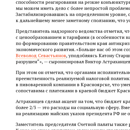
способности реагирования на резкие конъюнктурн
мы можем иметь дело с более непростой проблемо
Застабилизировавшись на определенном уровне,
к дальнейшему менее заметному сползанию, что у
Представитель надзорного ведомства отметил, чт
с ценообразованием и тарифами (в особенности на
по формированию правительством края антикризис
экономического развития. «Больше нас об этом со
Всеволод Севастьянов
, уподобляясь Катону Старш
разрушен“», — сыронизировал Виктор Астраханцев
При этом он отметил, что органами исполнительн
преемственность реализуемой налоговой политики
в пивоваренной компании в Красноярске, что уме
сопоставима с платежами в краевой бюджет Крас
Астраханцев сделал акцент на том, что бюджет кр
более 2/3 — это расходы на социальную сферу. Вм
на реализацию майских указов президента РФ не о
Заместитель председателя Счетной палаты также 