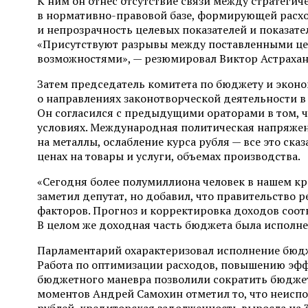
К ним он отнес отсутствие связи между стратег
в нормативно-правовой базе, формирующей расхо
и непрозрачность целевых показателей и показате
«Присутствуют разрывы между поставленными ц
возможностями», — резюмировал Виктор Астрахан
Затем председатель комитета по бюджету и экон
о направлениях законотворческой деятельности в
Он согласился с предыдущими ораторами в том, 
условиях. Международная политическая напряженн
на металлы, ослабление курса рубля — все это ска
ценах на товары и услуги, объемах производства.
«Сегодня более полумиллиона человек в нашем к
заметил депутат, но добавил, что правительство 
факторов. Прогноз и корректировка доходов соот
В целом же доходная часть бюджета была исполне
Парламентарий охарактеризовал исполнение бюдж
Работа по оптимизации расходов, повышению эфф
бюджетного маневра позволили сократить бюджет
моментов Андрей Самохин отметил то, что неиспо
рублей, кредиторская задолженность выросла на 