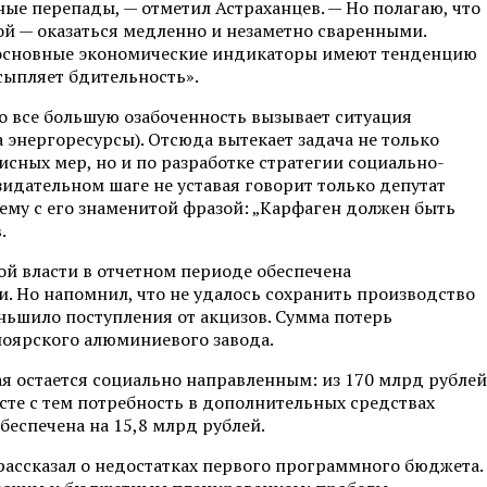
ые перепады, — отметил Астраханцев. — Но полагаю, что
й — оказаться медленно и незаметно сваренными.
 основные экономические индикаторы имеют тенденцию
сыпляет бдительность».
о все большую озабоченность вызывает ситуация
 энергоресурсы). Отсюда вытекает задача не только
ных мер, но и по разработке стратегии социально-
зидательном шаге не уставая говорит только депутат
ему с его знаменитой фразой: „Карфаген должен быть
.
ой власти в отчетном периоде обеспечена
. Но напомнил, что не удалось сохранить производство
ньшило поступления от акцизов. Сумма потерь
ноярского алюминиевого завода.
ая остается социально направленным: из 170 млрд рублей
есте с тем потребность в дополнительных средствах
беспечена на 15,8 млрд рублей.
рассказал о недостатках первого программного бюджета.