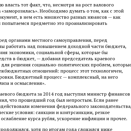
власть тот факт, что, несмотря на рост валового
«заморозилась». Необходимо думать о том, как с этой
кумент, в нем есть множество разных нюансов — как
мы попытаемся предметно это проанализировать
еред органами местного самоуправления, перед
аны работать над повышением доходной части бюджета,
ния экономики, социальной сферы, которые бы
дств в бюджет, — добавил председатель краевого
о для решения социально-политических проблем, которы
межбюджетных отношений: процесс этот технологичен,
ировки. Бюджетный процесс — комплексный, на него
лиза и осмысления».
аевого бюджета за 2014 год выступил министр финансов
мнил, что прошедший год был непростым. Если ранее
здействовали изменения федерального законодательства
еские условия: санкции и контрсанкции, резкое
 ослабление курса рубля, ускорение инфляции и прочее.
родолжился, хотя по итогам года сложился ниже