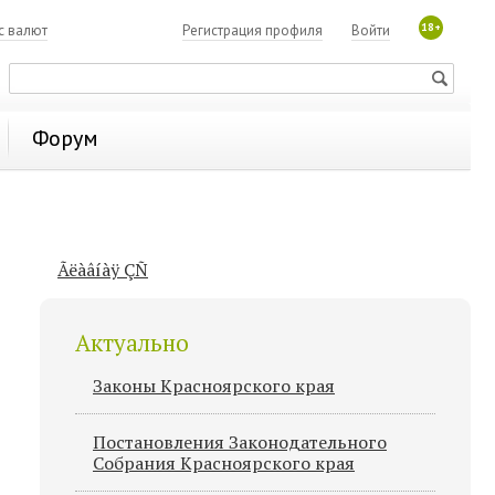
18+
с валют
Регистрация профиля
Войти
Форум
Ãëàâíàÿ ÇÑ
Актуально
Законы Красноярского края
Постановления Законодательного
Cобрания Красноярского края